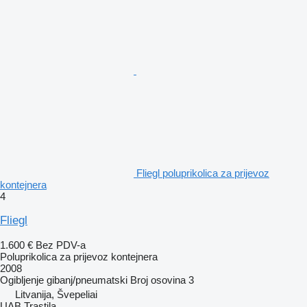
Fliegl poluprikolica za prijevoz
kontejnera
4
Fliegl
1.600 €
Bez PDV-a
Poluprikolica za prijevoz kontejnera
2008
Ogibljenje
gibanj/pneumatski
Broj osovina
3
Litvanija, Švepeliai
UAB Trastila