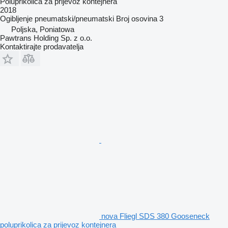
Poluprikolica za prijevoz kontejnera
2018
Ogibljenje
pneumatski/pneumatski
Broj osovina
3
Poljska, Poniatowa
Pawtrans Holding Sp. z o.o.
Kontaktirajte prodavatelja
nova Fliegl SDS 380 Gooseneck
poluprikolica za prijevoz kontejnera