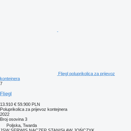
Fliegl poluprikolica za prijevoz
kontejnera
7
Fliegl
13.910 €
59.900 PLN
Poluprikolica za prijevoz kontejnera
2022
Broj osovina
3
Poljska, Twarda
JSW SERWIS NACZEP STANISŁAW JOŃCZYK