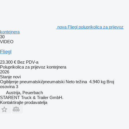
nova Fliegl poluprikolica za prijevoz
kontejnera
30
VIDEO
Fliegl
23.300 €
Bez PDV-a
Poluprikolica za prijevoz kontejnera
2026
Stanje
novi
Ogibljenje
pneumatski/pneumatski
Neto težina
4.940 kg
Broj
osovina
3
Austrija, Peuerbach
STARENT Truck & Trailer GmbH.
Kontaktirajte prodavatelja