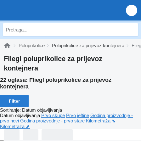
Poluprikolice
Poluprikolice za prijevoz kontejnera
Flie
Fliegl poluprikolice za prijevoz
kontejnera
22 oglasa:
Fliegl poluprikolice za prijevoz
kontejnera
Filter
Sortiranje
:
Datum objavljivanja
Datum objavljivanja
Prvo skupe
Prvo jeftine
Godina proizvodnje -
prvo novi
Godina proizvodnje - prvo stare
Kilometraža ⬊
Kilometraža ⬈