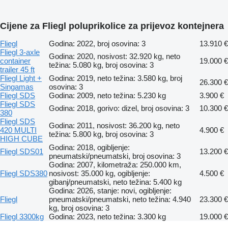
Cijene za Fliegl poluprikolice za prijevoz kontejnera
Fliegl
Godina: 2022, broj osovina: 3
13.910 €
Fliegl 3-axle
Godina: 2020, nosivost: 32.920 kg, neto
container
19.000 €
težina: 5.080 kg, broj osovina: 3
trailer 45 ft
Fliegl Light +
Godina: 2019, neto težina: 3.580 kg, broj
26.300 €
Singamas
osovina: 3
Fliegl SDS
Godina: 2009, neto težina: 5.230 kg
3.900 €
Fliegl SDS
Godina: 2018, gorivo: dizel, broj osovina: 3
10.300 €
380
Fliegl SDS
Godina: 2011, nosivost: 36.200 kg, neto
420 MULTI
4.900 €
težina: 5.800 kg, broj osovina: 3
HIGH CUBE
Godina: 2018, ogibljenje:
Fliegl SDS01
13.200 €
pneumatski/pneumatski, broj osovina: 3
Godina: 2007, kilometraža: 250.000 km,
Fliegl SDS380
nosivost: 35.000 kg, ogibljenje:
4.500 €
gibanj/pneumatski, neto težina: 5.400 kg
Godina: 2026, stanje: novi, ogibljenje:
Fliegl
pneumatski/pneumatski, neto težina: 4.940
23.300 €
kg, broj osovina: 3
Fliegl 3300kg
Godina: 2023, neto težina: 3.300 kg
19.000 €