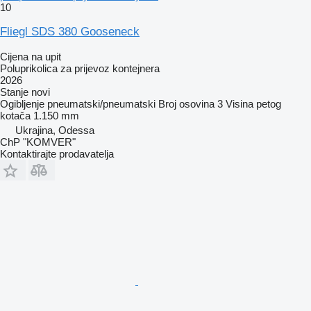
10
Fliegl SDS 380 Gooseneck
Cijena na upit
Poluprikolica za prijevoz kontejnera
2026
Stanje
novi
Ogibljenje
pneumatski/pneumatski
Broj osovina
3
Visina petog
kotača
1.150 mm
Ukrajina, Odessa
ChP "KOMVER"
Kontaktirajte prodavatelja