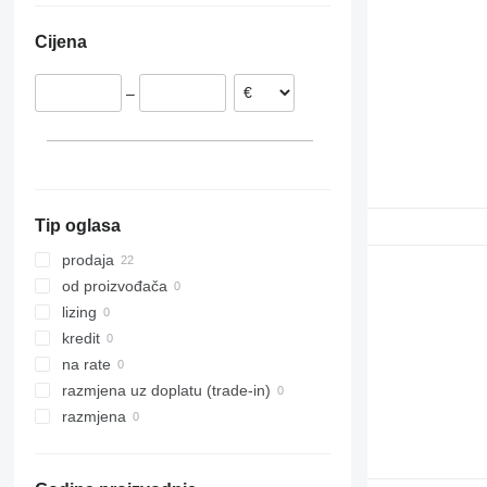
Litvanija
Cijena
Poljska
Letonija
–
Tip oglasa
prodaja
od proizvođača
lizing
kredit
na rate
razmjena uz doplatu (trade-in)
razmjena