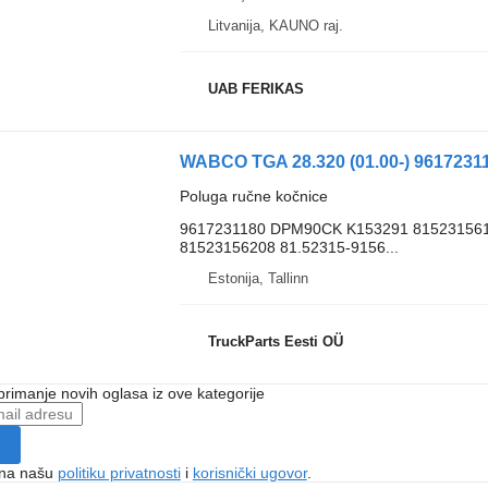
Litvanija, KAUNO raj.
UAB FERIKAS
Poluga ručne kočnice
9617231180 DPM90CK K153291 8152315615
81523156208 81.52315-9156...
Estonija, Tallinn
TruckParts Eesti OÜ
 primanje novih oglasa iz ove kategorije
e na našu
politiku privatnosti
i
korisnički ugovor
.