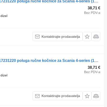
WABCO 4-series 124 (01.95-12.04) 9617231220 poluga ručne kočnice za Scania 4-series (1995-2006) tegljača
38,71 €
Bez PDV-a
dizel
Kontaktirajte prodavatelja
WABCO 4-series 124 (01.95-12.04) 9617231220 poluga ručne kočnice za Scania 4-series (1995-2006) tegljača
38,71 €
Bez PDV-a
dizel
Kontaktirajte prodavatelja