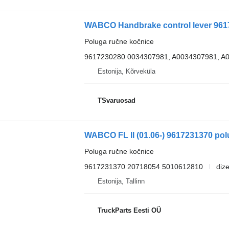
WABCO Handbrake control lever 961
Poluga ručne kočnice
9617230280 0034307981, A0034307981, A
Estonija, Kõrveküla
TSvaruosad
WABCO FL II (01.06-) 9617231370 polu
Poluga ručne kočnice
9617231370 20718054 5010612810
dize
Estonija, Tallinn
TruckParts Eesti OÜ