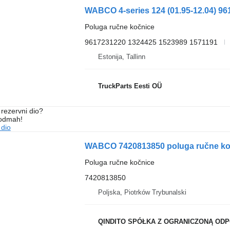
Poluga ručne kočnice
9617231220 1324425 1523989 1571191
Estonija, Tallinn
TruckParts Eesti OÜ
rezervni dio?
 odmah!
 dio
WABCO 7420813850 poluga ručne ko
Poluga ručne kočnice
7420813850
Poljska, Piotrków Trybunalski
QINDITO SPÓŁKA Z OGRANICZONĄ ODPO