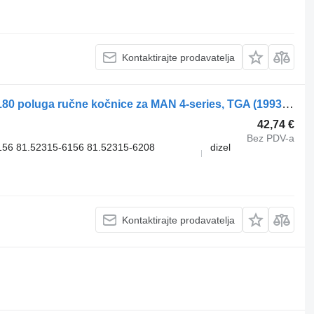
Kontaktirajte prodavatelja
WABCO TGA 28.320 (01.00-) 9617231180 poluga ručne kočnice za MAN 4-series, TGA (1993-2009) tegljača
42,74 €
Bez PDV-a
6 81.52315-6156 81.52315-6208
dizel
Kontaktirajte prodavatelja