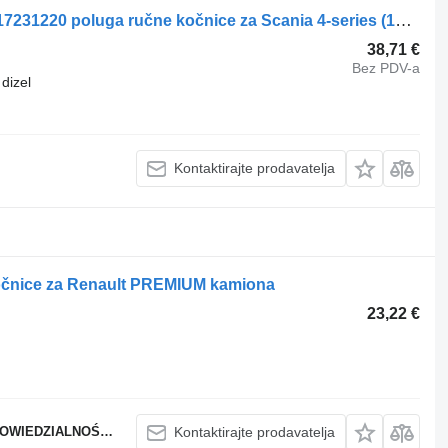
WABCO 4-series 124 (01.95-12.04) 9617231220 poluga ručne kočnice za Scania 4-series (1995-2006) tegljača
38,71 €
Bez PDV-a
dizel
Kontaktirajte prodavatelja
čnice za Renault PREMIUM kamiona
23,22 €
WIEDZIALNOŚCIĄ
Kontaktirajte prodavatelja