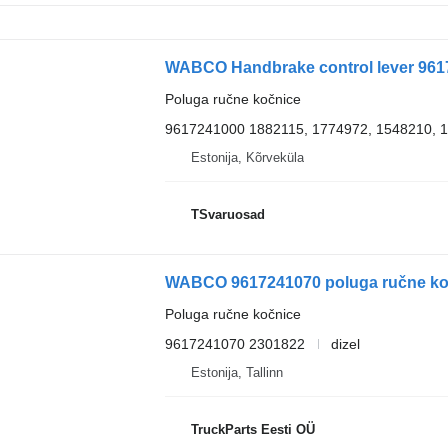
WABCO Handbrake control lever 9617
Poluga ručne kočnice
9617241000 1882115, 1774972, 1548210, 
Estonija, Kõrveküla
TSvaruosad
WABCO 9617241070 poluga ručne kočni
Poluga ručne kočnice
9617241070 2301822
dizel
Estonija, Tallinn
TruckParts Eesti OÜ