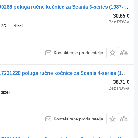
WABCO 3-series 143 (01.88-12.96) 0390286 poluga ručne kočnice za Scania 3-series (1987-1998) tegljača
30,65 €
Bez PDV-a
125
dizel
Kontaktirajte prodavatelja
WABCO 4-series 124 (01.95-12.04) 9617231220 poluga ručne kočnice za Scania 4-series (1995-2006) tegljača
38,71 €
Bez PDV-a
dizel
Kontaktirajte prodavatelja