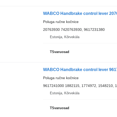
WABCO Handbrake control lever 2076
Poluga ručne kočnice
20763930 7420763930, 9617231380
Estonija, Kõrveküla
TSvaruosad
WABCO Handbrake control lever 9617
Poluga ručne kočnice
9617241000 1882115, 1774972, 1548210, 
Estonija, Kõrveküla
TSvaruosad