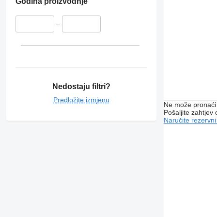
Godina proizvodnje
–
Nedostaju filtri?
Predložite izmjenu
Ne može pronaći 
Pošaljite zahtjev
Naručite rezervni