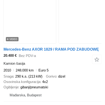
VIDEO
Mercedes-Benz AXOR 1829 / RAMA POD ZABUDOWĘ
20.400 €
Bez PDV-a
Kamion šasija
2010
248.000 km
Euro 5
Snaga
290 k.s. (213 kW)
Gorivo
dizel
Osovinska konfiguracija
4x2
Ogibljenje
gibanj/pneumatski
Mađarska, Budapest