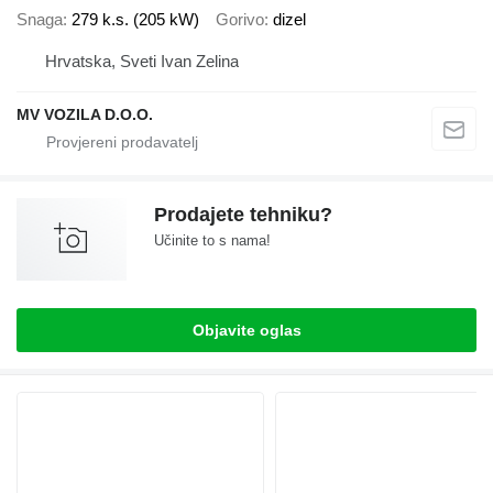
Snaga
279 k.s. (205 kW)
Gorivo
dizel
Hrvatska, Sveti Ivan Zelina
MV VOZILA D.O.O.
Prodajete tehniku?
Učinite to s nama!
Objavite oglas