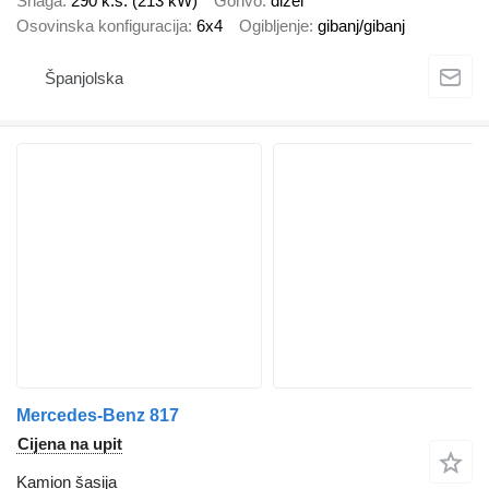
Snaga
290 k.s. (213 kW)
Gorivo
dizel
Osovinska konfiguracija
6x4
Ogibljenje
gibanj/gibanj
Španjolska
Mercedes-Benz 817
Cijena na upit
Kamion šasija