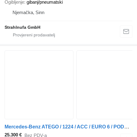
Ogibljenje
gibanj/pneumatski
Njemačka, Sinn
Strahlnufa GmbH
Mercedes-Benz ATEGO / 1224 / ACC / EURO 6 / PODWOZIE DO ZABUDOWY / DŁ. 4,8 M
25.300 €
Bez PDV-a