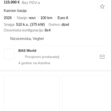
115.000 €
Bez PDV-a
Kamion šasija
2026
Stanje
novi
100 km
Euro 6
Snaga
510 k.s. (375 kW)
Gorivo
dizel
Osovinska konfiguracija
8x4
Nizozemska, Veghel
BAS World
4
godine na Autoline