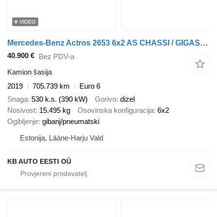
VIDEO
Mercedes-Benz Actros 2653 6x2 AS CHASSI / GIGASPACE
40.900 €
Bez PDV-a
Kamion šasija
2019
705.739 km
Euro 6
Snaga
530 k.s. (390 kW)
Gorivo
dizel
Nosivost
15.495 kg
Osovinska konfiguracija
6x2
Ogibljenje
gibanj/pneumatski
Estonija, Lääne-Harju Vald
KB AUTO EESTI OÜ