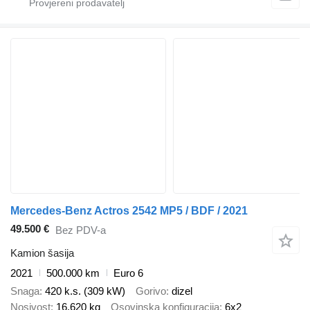
Mercedes-Benz Actros 2542 MP5 / BDF / 2021
49.500 €
Bez PDV-a
Kamion šasija
2021
500.000 km
Euro 6
Snaga
420 k.s. (309 kW)
Gorivo
dizel
Nosivost
16.620 kg
Osovinska konfiguracija
6x2