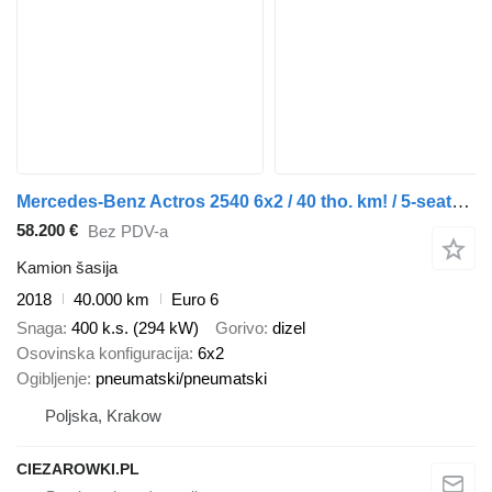
Mercedes-Benz Actros 2540 6x2 / 40 tho. km! / 5-seater cab! / BDF / 6 units
58.200 €
Bez PDV-a
Kamion šasija
2018
40.000 km
Euro 6
Snaga
400 k.s. (294 kW)
Gorivo
dizel
Osovinska konfiguracija
6x2
Ogibljenje
pneumatski/pneumatski
Poljska, Krakow
CIEZAROWKI.PL