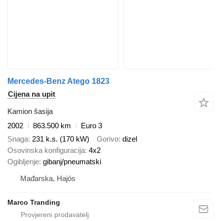
Mercedes-Benz Atego 1823
Cijena na upit
Kamion šasija
2002
863.500 km
Euro 3
Snaga
231 k.s. (170 kW)
Gorivo
dizel
Osovinska konfiguracija
4x2
Ogibljenje
gibanj/pneumatski
Mađarska, Hajós
Marco Tranding