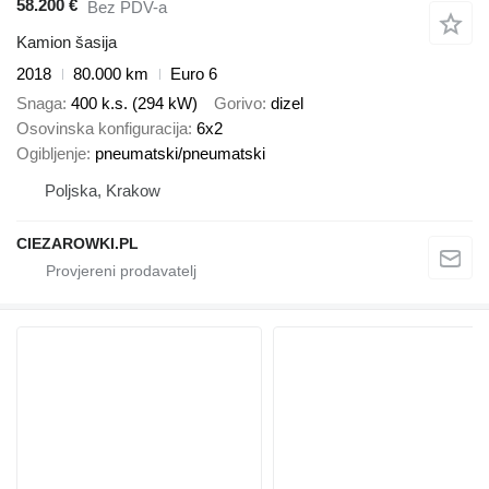
58.200 €
Bez PDV-a
Kamion šasija
2018
80.000 km
Euro 6
Snaga
400 k.s. (294 kW)
Gorivo
dizel
Osovinska konfiguracija
6x2
Ogibljenje
pneumatski/pneumatski
Poljska, Krakow
CIEZAROWKI.PL