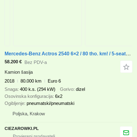
Mercedes-Benz Actros 2540 6×2 / 80 tho. km! / 5-seater cab! / BDF / 6 units
58.200 €
Bez PDV-a
Kamion šasija
2018
80.000 km
Euro 6
Snaga
400 k.s. (294 kW)
Gorivo
dizel
Osovinska konfiguracija
6x2
Ogibljenje
pneumatski/pneumatski
Poljska, Krakow
CIEZAROWKI.PL