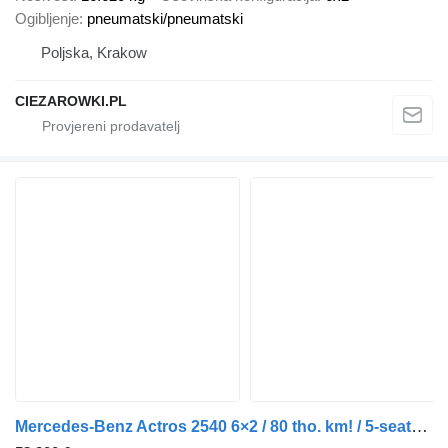
Ogibljenje
pneumatski/pneumatski
Poljska, Krakow
CIEZAROWKI.PL
Mercedes-Benz Actros 2540 6×2 / 80 tho. km! / 5-seater cab! / BDF / 6 units