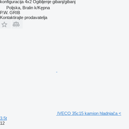
konfiguracija
4x2
Ogibljenje
gibanj/gibanj
Poljska, Bralin k/Kępna
P.W. GRIB
Kontaktirajte prodavatelja
IVECO 35c15 kamion hladnjača <
3.5t
12