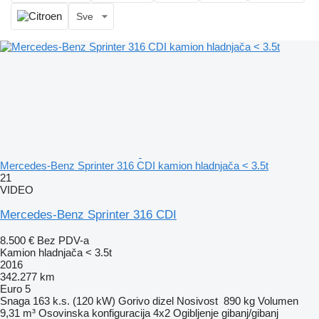
Sve
Mercedes-Benz Sprinter 316 CDI kamion hladnjača < 3.5t
21
VIDEO
Mercedes-Benz Sprinter 316 CDI
8.500 €
Bez PDV-a
Kamion hladnjača < 3.5t
2016
342.277 km
Euro 5
Snaga
163 k.s. (120 kW)
Gorivo
dizel
Nosivost
890 kg
Volumen
9,31 m³
Osovinska konfiguracija
4x2
Ogibljenje
gibanj/gibanj