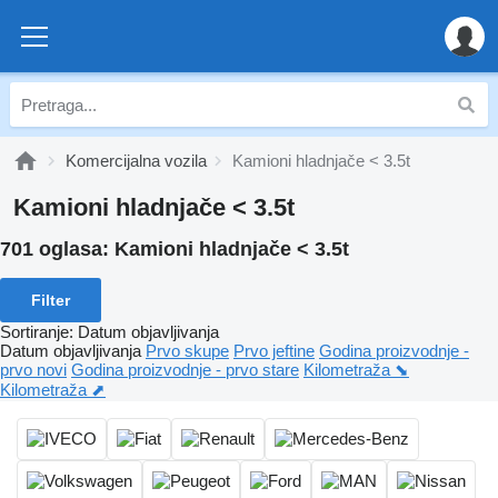
Komercijalna vozila
Kamioni hladnjače < 3.5t
Kamioni hladnjače < 3.5t
701 oglasa:
Kamioni hladnjače < 3.5t
Filter
Sortiranje
:
Datum objavljivanja
Datum objavljivanja
Prvo skupe
Prvo jeftine
Godina proizvodnje -
prvo novi
Godina proizvodnje - prvo stare
Kilometraža ⬊
Kilometraža ⬈