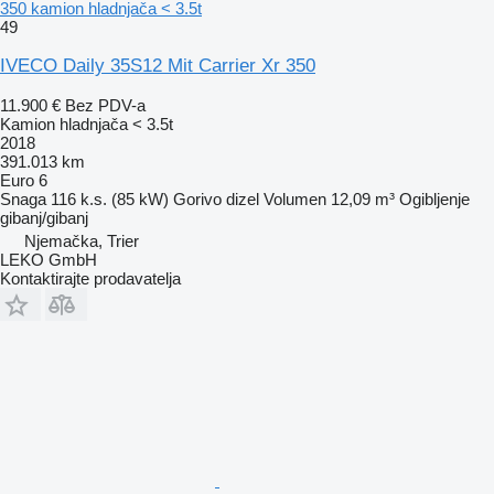
350 kamion hladnjača < 3.5t
49
IVECO Daily 35S12 Mit Carrier Xr 350
11.900 €
Bez PDV-a
Kamion hladnjača < 3.5t
2018
391.013 km
Euro 6
Snaga
116 k.s. (85 kW)
Gorivo
dizel
Volumen
12,09 m³
Ogibljenje
gibanj/gibanj
Njemačka, Trier
LEKO GmbH
Kontaktirajte prodavatelja