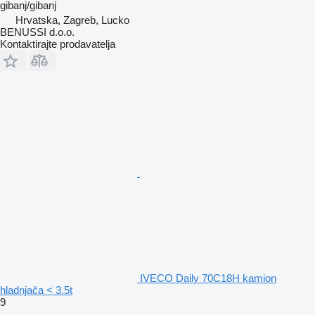
gibanj/gibanj
Hrvatska, Zagreb, Lucko
BENUSSI d.o.o.
Kontaktirajte prodavatelja
IVECO Daily 70C18H kamion
hladnjača < 3.5t
9