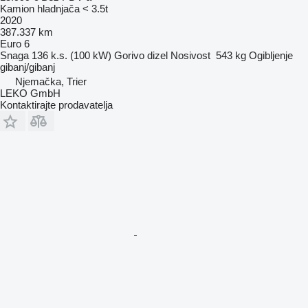
Kamion hladnjača < 3.5t
2020
387.337 km
Euro 6
Snaga
136 k.s. (100 kW)
Gorivo
dizel
Nosivost
543 kg
Ogibljenje
gibanj/gibanj
Njemačka, Trier
LEKO GmbH
Kontaktirajte prodavatelja