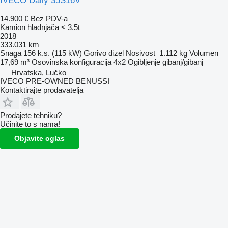
IVECO Daily 35S16V
14.900 €
Bez PDV-a
Kamion hladnjača < 3.5t
2018
333.031 km
Snaga
156 k.s. (115 kW)
Gorivo
dizel
Nosivost
1.112 kg
Volumen
17,69 m³
Osovinska konfiguracija
4x2
Ogibljenje
gibanj/gibanj
Hrvatska, Lučko
IVECO PRE-OWNED BENUSSI
Kontaktirajte prodavatelja
Prodajete tehniku?
Učinite to s nama!
Objavite oglas