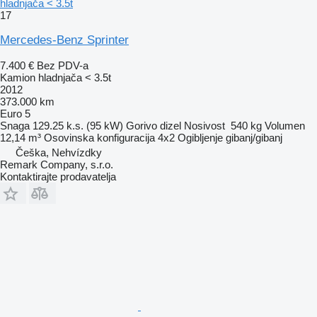
hladnjača < 3.5t
17
Mercedes-Benz Sprinter
7.400 €
Bez PDV-a
Kamion hladnjača < 3.5t
2012
373.000 km
Euro 5
Snaga
129.25 k.s. (95 kW)
Gorivo
dizel
Nosivost
540 kg
Volumen
12,14 m³
Osovinska konfiguracija
4x2
Ogibljenje
gibanj/gibanj
Češka, Nehvízdky
Remark Company, s.r.o.
Kontaktirajte prodavatelja