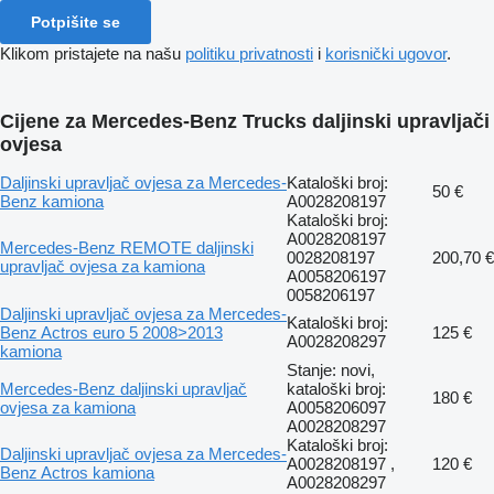
Potpišite se
Klikom pristajete na našu
politiku privatnosti
i
korisnički ugovor
.
Cijene za Mercedes-Benz Trucks daljinski upravljači
ovjesa
Daljinski upravljač ovjesa za Mercedes-
Kataloški broj:
50 €
Benz kamiona
A0028208197
Kataloški broj:
A0028208197
Mercedes-Benz REMOTE daljinski
0028208197
200,70 €
upravljač ovjesa za kamiona
A0058206197
0058206197
Daljinski upravljač ovjesa za Mercedes-
Kataloški broj:
Benz Actros euro 5 2008>2013
125 €
A0028208297
kamiona
Stanje: novi,
Mercedes-Benz daljinski upravljač
kataloški broj:
180 €
ovjesa za kamiona
A0058206097
A0028208297
Kataloški broj:
Daljinski upravljač ovjesa za Mercedes-
A0028208197 ,
120 €
Benz Actros kamiona
A0028208297