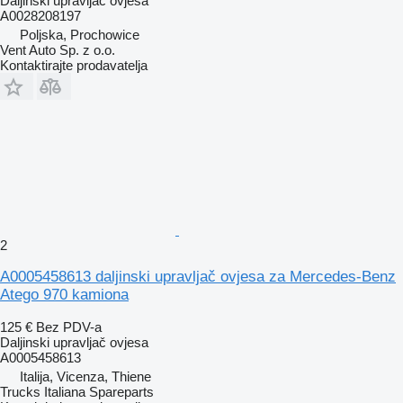
Daljinski upravljač ovjesa
A0028208197
Poljska, Prochowice
Vent Auto Sp. z o.o.
Kontaktirajte prodavatelja
2
A0005458613 daljinski upravljač ovjesa za Mercedes-Benz
Atego 970 kamiona
125 €
Bez PDV-a
Daljinski upravljač ovjesa
A0005458613
Italija, Vicenza, Thiene
Trucks Italiana Spareparts