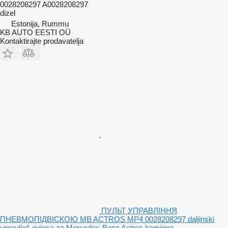
0028208297 A0028208297
dizel
Estonija, Rummu
KB AUTO EESTI OÜ
Kontaktirajte prodavatelja
ПУЛЬТ УПРАВЛІННЯ
ПНЕВМОПІДВІСКОЮ MB ACTROS MP4 0028208297 daljinski
upravljač ovjesa za Mercedes-Benz Actros kamiona