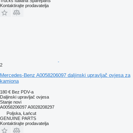
Trucks Italiana Spareparts
Kontaktirajte prodavatelja
2
Mercedes-Benz A0058206097 daljinski upravljač ovjesa za
kamiona
180 €
Bez PDV-a
Daljinski upravljač ovjesa
Stanje
novi
A0058206097 A0028208297
Poljska, Łańcut
GENUINE PARTS
Kontaktirajte prodavatelja