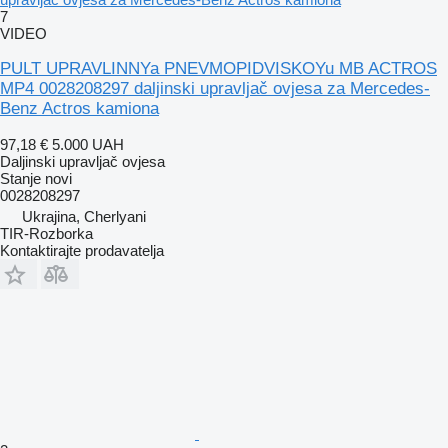
7
VIDEO
PULT UPRAVLINNYa PNEVMOPIDVISKOYu MB ACTROS
MP4 0028208297 daljinski upravljač ovjesa za Mercedes-
Benz Actros kamiona
97,18 €
5.000 UAH
Daljinski upravljač ovjesa
Stanje
novi
0028208297
Ukrajina, Cherlyani
TIR-Rozborka
Kontaktirajte prodavatelja