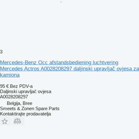
3
Mercedes-Benz Occ afstandsbediening luchtvering
Mercedes Actros A0028208297 daljinski upravljač ovjesa za
kamiona
95 €
Bez PDV-a
Daljinski upravljač ovjesa
A0028208297
Belgija, Bree
Smeets & Zonen Spare Parts
Kontaktirajte prodavatelja