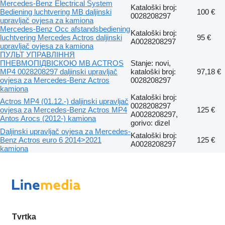
Mercedes-Benz Electrical System
Kataloški broj:
Bediening luchtvering MB daljinski
100 €
0028208297
upravljač ovjesa za kamiona
Mercedes-Benz Occ afstandsbediening
Kataloški broj:
luchtvering Mercedes Actros daljinski
95 €
A0028208297
upravljač ovjesa za kamiona
ПУЛЬТ УПРАВЛІННЯ
ПНЕВМОПІДВІСКОЮ MB ACTROS
Stanje: novi,
MP4 0028208297 daljinski upravljač
kataloški broj:
97,18 €
ovjesa za Mercedes-Benz Actros
0028208297
kamiona
Kataloški broj:
Actros MP4 (01.12.-) daljinski upravljač
0028208297
ovjesa za Mercedes-Benz Actros MP4
125 €
A0028208297,
Antos Arocs (2012-) kamiona
gorivo: dizel
Daljinski upravljač ovjesa za Mercedes-
Kataloški broj:
Benz Actros euro 6 2014>2021
125 €
A0028208297
kamiona
Tvrtka