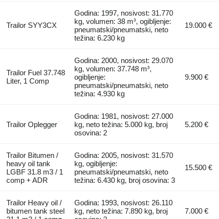
Godina: 1997, nosivost: 31.770
kg, volumen: 38 m³, ogibljenje:
Trailor SYY3CX
19.000 €
pneumatski/pneumatski, neto
težina: 6.230 kg
Godina: 2000, nosivost: 29.070
kg, volumen: 37.748 m³,
Trailor Fuel 37.748
ogibljenje:
9.900 €
Liter, 1 Comp
pneumatski/pneumatski, neto
težina: 4.930 kg
Godina: 1981, nosivost: 27.000
Trailor Oplegger
kg, neto težina: 5.000 kg, broj
5.200 €
osovina: 2
Trailor Bitumen /
Godina: 2005, nosivost: 31.570
heavy oil tank
kg, ogibljenje:
15.500 €
LGBF 31.8 m3 / 1
pneumatski/pneumatski, neto
comp + ADR
težina: 6.430 kg, broj osovina: 3
Trailor Heavy oil /
Godina: 1993, nosivost: 26.110
bitumen tank steel
kg, neto težina: 7.890 kg, broj
7.000 €