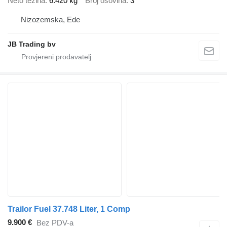
Neto težina
6.420 kg
Broj osovina
3
Nizozemska, Ede
JB Trading bv
Trailor Fuel 37.748 Liter, 1 Comp
9.900 €
Bez PDV-a