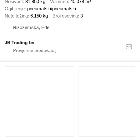
Nosivost
31.850 kg
Volumen
40.078 m³
Ogibljenje
pneumatski/pneumatski
Neto težina
6.150 kg
Broj osovina
3
Nizozemska, Ede
JB Trading bv