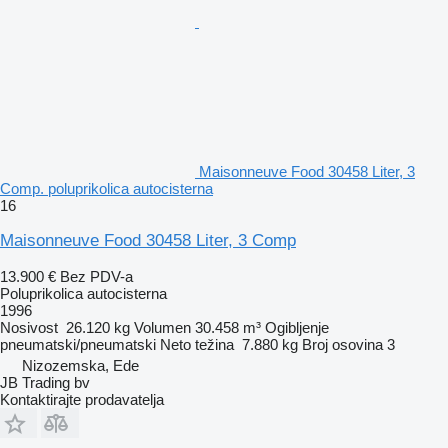
Maisonneuve Food 30458 Liter, 3
Comp. poluprikolica autocisterna
16
Maisonneuve Food 30458 Liter, 3 Comp
13.900 €
Bez PDV-a
Poluprikolica autocisterna
1996
Nosivost
26.120 kg
Volumen
30.458 m³
Ogibljenje
pneumatski/pneumatski
Neto težina
7.880 kg
Broj osovina
3
Nizozemska, Ede
JB Trading bv
Kontaktirajte prodavatelja