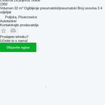
Cisterna za prijevoz hrane
1992
Volumen
32 m³
Ogibljenje
pneumatski/pneumatski
Broj osovina
3
4
odjeljak
Poljska, Pisarzowice
Autotanker
Kontaktirajte prodavatelja
Prodajete tehniku?
Učinite to s nama!
Objavite oglas