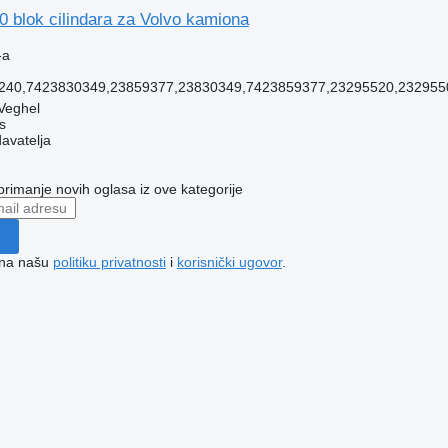
 blok cilindara za Volvo kamiona
-a
240,7423830349,23859377,23830349,7423859377,23295520,232955
Veghel
s
davatelja
 primanje novih oglasa iz ove kategorije
e na našu
politiku privatnosti
i
korisnički ugovor
.