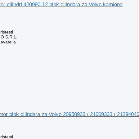
or cilindri 420990-12 blok cilindara za Volvo kamiona
istesti
O S.R.L.
davatelja
motor blok cilindara za Volvo 20950933 / 21009333 / 212940
istesti