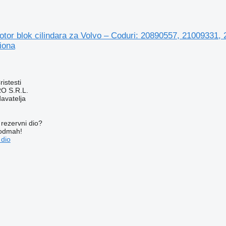
Motor blok cilindara za Volvo – Coduri: 20890557, 2100933
iona
istesti
O S.R.L.
davatelja
rezervni dio?
 odmah!
 dio