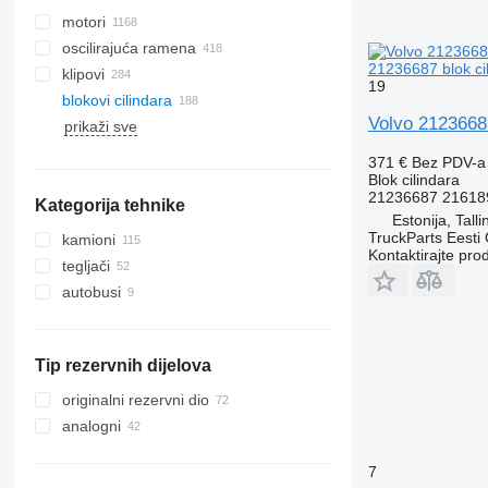
motori
oscilirajuća ramena
21236687 blok ci
klipovi
19
blokovi cilindara
Volvo 21236687
prikaži sve
371 €
Bez PDV-a
Blok cilindara
21236687 21618
Kategorija tehnike
Estonija, Talli
TruckParts Eesti
kamioni
Kontaktirajte pro
tegljači
autobusi
Tip rezervnih dijelova
originalni rezervni dio
analogni
7