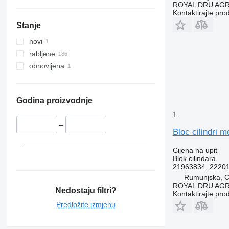
ROYAL DRU AGR
Kontaktirajte pro
Stanje
novi
rabljene
obnovljena
Godina proizvodnje
1
–
Bloc cilindri 
Cijena na upit
Blok cilindara
21963834, 2220
Rumunjska, Cr
ROYAL DRU AGR
Nedostaju filtri?
Kontaktirajte pro
Predložite izmjenu