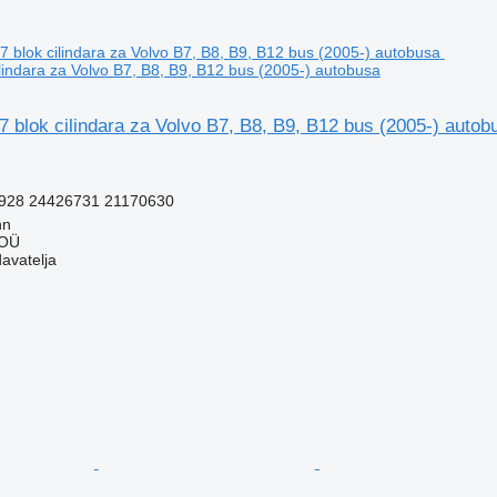
lindara za Volvo B7, B8, B9, B12 bus (2005-) autobusa
 blok cilindara za Volvo B7, B8, B9, B12 bus (2005-) autob
928 24426731 21170630
nn
 OÜ
davatelja