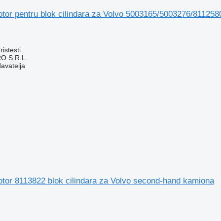
motor pentru blok cilindara za Volvo 5003165/5003276/8112
istesti
O S.R.L.
davatelja
motor 8113822 blok cilindara za Volvo second-hand kamiona