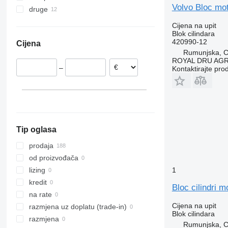
Volvo Bloc mot
druge
Nizozemska
Premium
FH 500
FM 410
L120
Poljska
Ukrajina
T-series
Cijena na upit
Blok cilindara
Portugalija
420990-12
Cijena
Estonija
Rumunjska, Cr
Rumunjska
ROYAL DRU AGR
–
Kontaktirajte pro
Litvanija
Španjolska
Danska
prikaži sve
Tip oglasa
prodaja
od proizvođača
1
lizing
kredit
Bloc cilindri 
na rate
Cijena na upit
razmjena uz doplatu (trade-in)
Blok cilindara
razmjena
Rumunjska, Cr