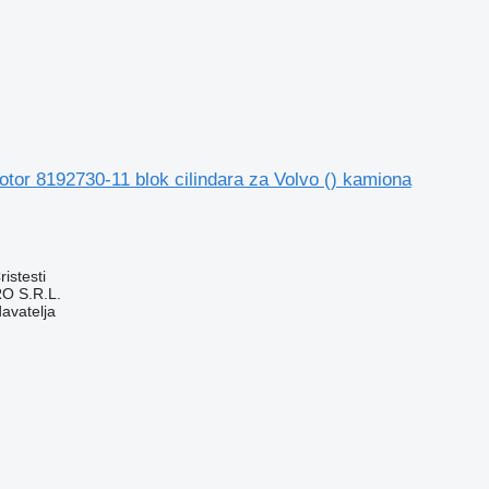
Motor 8192730-11 blok cilindara za Volvo () kamiona
istesti
O S.R.L.
davatelja