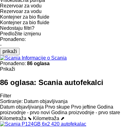
Visokotlačna pumpa
Rezervoar za vodu
Rezervoar za vodu
Kontejner za bio fluide
Kontejner za bio fluide
Nedostaju filtri?
Predložite izmjenu
Pronađeno:
-
prikaži
Informacije o Scania
Pronađeno:
86 oglasa
Prikaži
86 oglasa:
Scania autofekalci
Filter
Sortiranje
:
Datum objavljivanja
Datum objavljivanja
Prvo skupe
Prvo jeftine
Godina
proizvodnje - prvo novi
Godina proizvodnje - prvo stare
Kilometraža ⬊
Kilometraža ⬈