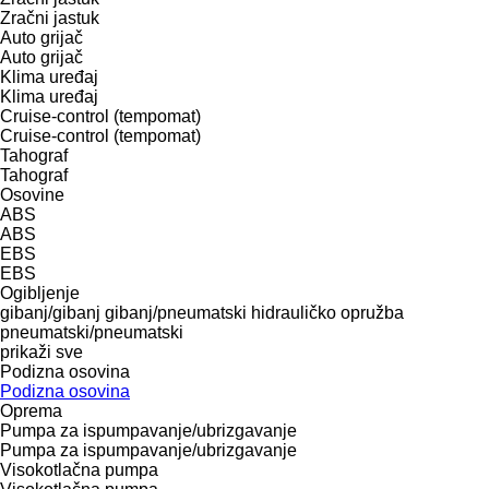
Zračni jastuk
Auto grijač
Auto grijač
Klima uređaj
Klima uređaj
Cruise-control (tempomat)
Cruise-control (tempomat)
Tahograf
Tahograf
Osovine
ABS
ABS
EBS
EBS
Ogibljenje
gibanj/gibanj
gibanj/pneumatski
hidrauličko
opružba
pneumatski/pneumatski
prikaži sve
Podizna osovina
Podizna osovina
Oprema
Pumpa za ispumpavanje/ubrizgavanje
Pumpa za ispumpavanje/ubrizgavanje
Visokotlačna pumpa