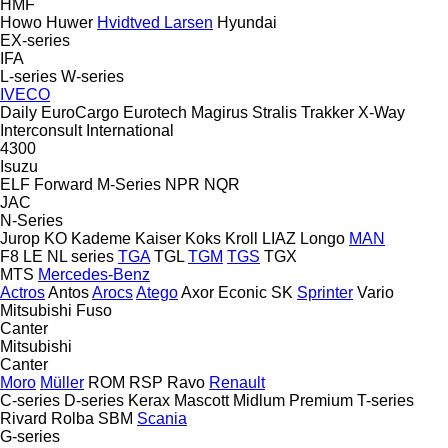
HMF
Howo
Huwer
Hvidtved Larsen
Hyundai
EX-series
IFA
L-series
W-series
IVECO
Daily
EuroCargo
Eurotech
Magirus
Stralis
Trakker
X-Way
Interconsult
International
4300
Isuzu
ELF
Forward
M-Series
NPR
NQR
JAC
N-Series
Jurop
KO
Kademe
Kaiser
Koks
Kroll
LIAZ
Longo
MAN
F8
LE
NL series
TGA
TGL
TGM
TGS
TGX
MTS
Mercedes-Benz
Actros
Antos
Arocs
Atego
Axor
Econic
SK
Sprinter
Vario
Mitsubishi Fuso
Canter
Mitsubishi
Canter
Moro
Müller
ROM
RSP
Ravo
Renault
C-series
D-series
Kerax
Mascott
Midlum
Premium
T-series
Rivard
Rolba
SBM
Scania
G-series