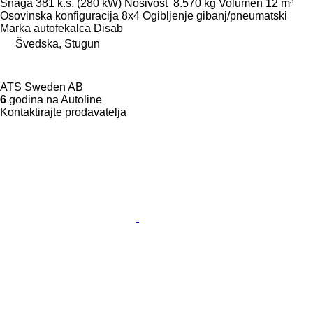
Snaga
381 k.s. (280 kW)
Nosivost
8.570 kg
Volumen
12 m³
Osovinska konfiguracija
8x4
Ogibljenje
gibanj/pneumatski
Marka autofekalca
Disab
Švedska, Stugun
ATS Sweden AB
6
godina na Autoline
Kontaktirajte prodavatelja