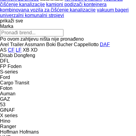
čišćenje kanalizacije
kamioni podizači kontejnera
kombinovana vozila za čišćenje kanalizacije
vakuum bageri
univerzalni komunalni strojevi
prikaži sve
Marka
Po ovom zahtjevu ništa nije pronađeno
Arel Trailer
Assmann
Boki
Bucher
Cappellotto
DAF
AS
CF
LF
XB
XD
Disab
Dongfeng
DFL
FP
Foden
S-series
Ford
Cargo
Transit
Foton
Auman
GAZ
53
GINAF
X series
Hino
Ranger
Hoffman
Hofmans