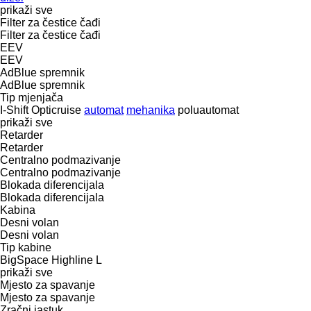
prikaži sve
Filter za čestice čađi
Filter za čestice čađi
EEV
EEV
AdBlue spremnik
AdBlue spremnik
Tip mјenjača
I-Shift
Opticruise
automat
mehanika
poluautomat
prikaži sve
Retarder
Retarder
Centralno podmazivanje
Centralno podmazivanje
Blokada diferencijala
Blokada diferencijala
Kabina
Desni volan
Desni volan
Tip kabine
BigSpace
Highline
L
prikaži sve
Mjesto za spavanje
Mjesto za spavanje
Zračni jastuk