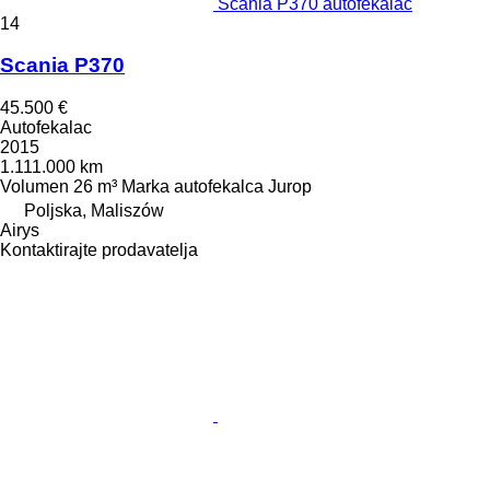
Scania P370 autofekalac
14
Scania P370
45.500 €
Autofekalac
2015
1.111.000 km
Volumen
26 m³
Marka autofekalca
Jurop
Poljska, Maliszów
Airys
Kontaktirajte prodavatelja