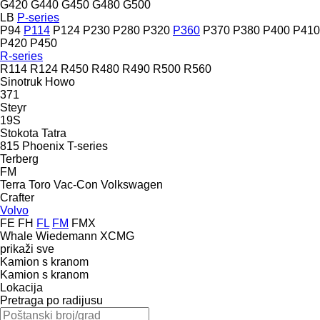
G420
G440
G450
G480
G500
LB
P-series
P94
P114
P124
P230
P280
P320
P360
P370
P380
P400
P410
P420
P450
R-series
R114
R124
R450
R480
R490
R500
R560
Sinotruk Howo
371
Steyr
19S
Stokota
Tatra
815
Phoenix
T-series
Terberg
FM
Terra
Toro
Vac-Con
Volkswagen
Crafter
Volvo
FE
FH
FL
FM
FMX
Whale
Wiedemann
XCMG
prikaži sve
Kamion s kranom
Kamion s kranom
Lokacija
Pretraga po radijusu