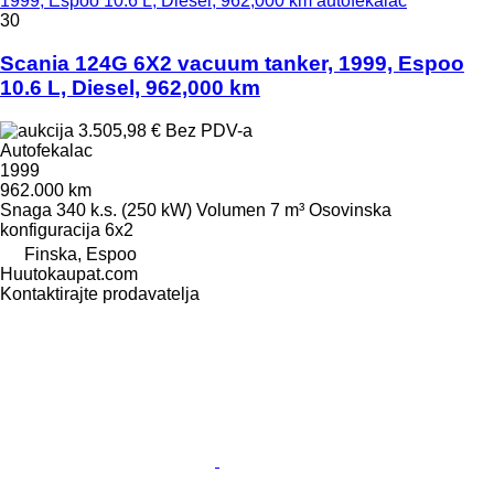
1999, Espoo 10.6 L, Diesel, 962,000 km autofekalac
30
Scania 124G 6X2 vacuum tanker, 1999, Espoo
10.6 L, Diesel, 962,000 km
3.505,98 €
Bez PDV-a
Autofekalac
1999
962.000 km
Snaga
340 k.s. (250 kW)
Volumen
7 m³
Osovinska
konfiguracija
6x2
Finska, Espoo
Huutokaupat.com
Kontaktirajte prodavatelja