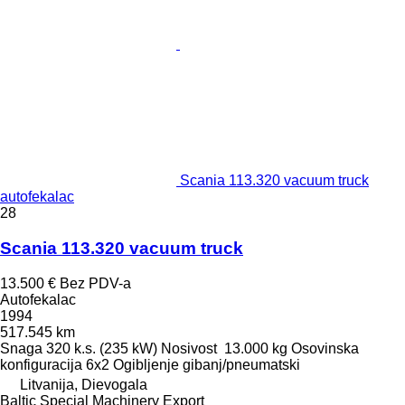
Scania 113.320 vacuum truck
autofekalac
28
Scania 113.320 vacuum truck
13.500 €
Bez PDV-a
Autofekalac
1994
517.545 km
Snaga
320 k.s. (235 kW)
Nosivost
13.000 kg
Osovinska
konfiguracija
6x2
Ogibljenje
gibanj/pneumatski
Litvanija, Dievogala
Baltic Special Machinery Export