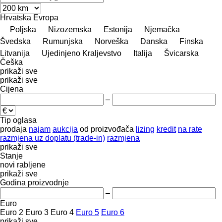
Hrvatska
Evropa
Poljska
Nizozemska
Estonija
Njemačka
Švedska
Rumunjska
Norveška
Danska
Finska
Litvanija
Ujedinjeno Kraljevstvo
Italija
Švicarska
Češka
prikaži sve
prikaži sve
Cijena
–
Tip oglasa
prodaja
najam
aukcija
od proizvođača
lizing
kredit
na rate
razmjena uz doplatu (trade-in)
razmjena
prikaži sve
Stanje
novi
rabljene
prikaži sve
Godina proizvodnje
–
Euro
Euro 2
Euro 3
Euro 4
Euro 5
Euro 6
prikaži sve