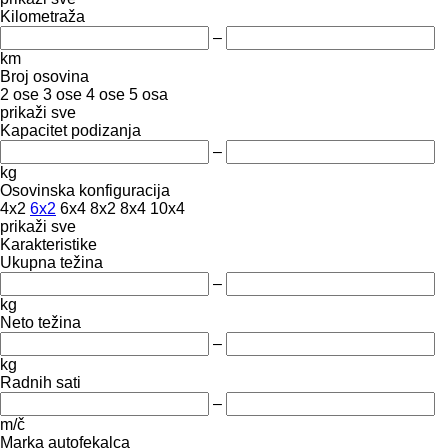
Kilometraža
–
km
Broj osovina
2 ose
3 ose
4 ose
5 osa
prikaži sve
Kapacitet podizanja
–
kg
Osovinska konfiguracija
4x2
6x2
6x4
8x2
8x4
10x4
prikaži sve
Karakteristike
Ukupna težina
–
kg
Neto težina
–
kg
Radnih sati
–
m/č
Marka autofekalca