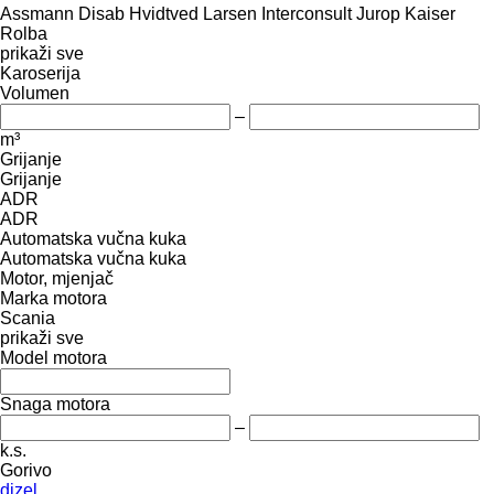
Assmann
Disab
Hvidtved Larsen
Interconsult
Jurop
Kaiser
Rolba
prikaži sve
Karoserija
Volumen
–
m³
Grijanje
Grijanje
ADR
ADR
Automatska vučna kuka
Automatska vučna kuka
Motor, mjenjač
Marka motora
Scania
prikaži sve
Model motora
Snaga motora
–
k.s.
Gorivo
dizel