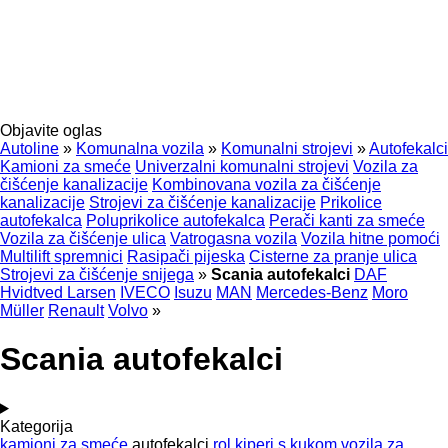
Objavite oglas
Autoline
»
Komunalna vozila
»
Komunalni strojevi
»
Autofekalci
Kamioni za smeće
Univerzalni komunalni strojevi
Vozila za
čišćenje kanalizacije
Kombinovana vozila za čišćenje
kanalizacije
Strojevi za čišćenje kanalizacije
Prikolice
autofekalca
Poluprikolice autofekalca
Perači kanti za smeće
Vozila za čišćenje ulica
Vatrogasna vozila
Vozila hitne pomoći
Multilift spremnici
Rasipači pijeska
Cisterne za pranje ulica
Strojevi za čišćenje snijega
»
Scania autofekalci
DAF
Hvidtved Larsen
IVECO
Isuzu
MAN
Mercedes-Benz
Moro
Müller
Renault
Volvo
»
Scania autofekalci
Kategorija
kamioni za smeće
autofekalci
rol kiperi s kukom
vozila za