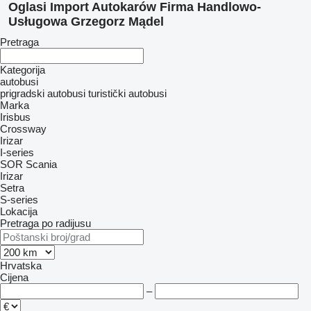
Oglasi Import Autokarów Firma Handlowo-
Usługowa Grzegorz Mądel
Pretraga
Kategorija
autobusi
prigradski autobusi
turistički autobusi
Marka
Irisbus
Crossway
Irizar
I-series
SOR
Scania
Irizar
Setra
S-series
Lokacija
Pretraga po radijusu
Hrvatska
Cijena
–