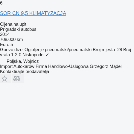
6
SOR CN 9,5 KLIMATYZACJA
Cijena na upit
Prigradski autobus
2014
708.000 km
Euro 5
Gorivo
dizel
Ogibljenje
pneumatski/pneumatski
Broj mjesta
29
Broj
vrata
1-2-0
Niskopodni
✓
Poljska, Wojnicz
Import Autokarów Firma Handlowo-Usługowa Grzegorz Mądel
Kontaktirajte prodavatelja