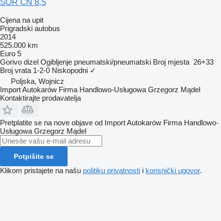
SOR CN 8,5
Cijena na upit
Prigradski autobus
2014
525.000 km
Euro 5
Gorivo
dizel
Ogibljenje
pneumatski/pneumatski
Broj mjesta
26+33
Broj vrata
1-2-0
Niskopodni
✓
Poljska, Wojnicz
Import Autokarów Firma Handlowo-Usługowa Grzegorz Mądel
Kontaktirajte prodavatelja
Pretplatite se na nove objave od Import Autokarów Firma Handlowo-
Usługowa Grzegorz Mądel
Potpišite se
Klikom pristajete na našu
politiku privatnosti
i
korisnički ugovor
.