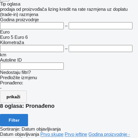
Tip oglasa
prodaja
od proizvođača
lizing
kredit
na rate
razmjena uz doplatu
(trade-in)
razmjena
Godina proizvodnje
–
Euro
Euro 5
Euro 6
Kilometraža
–
km
Autoline ID
Nedostaju filtri?
Predložite izmjenu
Pronađeno:
-
prikaži
8 oglasa:
Pronađeno
Filter
Sortiranje
:
Datum objavljivanja
Datum objavljivanja
Prvo skupe
Prvo jeftine
Godina proizvodnje -