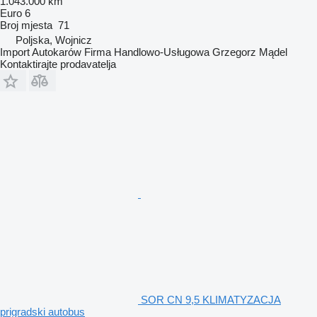
1.043.000 km
Euro 6
Broj mjesta
71
Poljska, Wojnicz
Import Autokarów Firma Handlowo-Usługowa Grzegorz Mądel
Kontaktirajte prodavatelja
SOR CN 9,5 KLIMATYZACJA
prigradski autobus