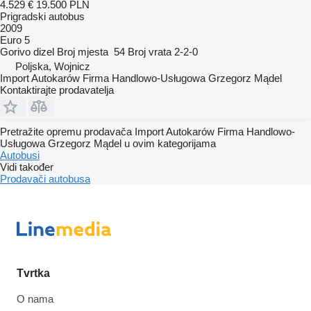
4.529 €
19.500 PLN
Prigradski autobus
2009
Euro 5
Gorivo
dizel
Broj mjesta
54
Broj vrata
2-2-0
Poljska, Wojnicz
Import Autokarów Firma Handlowo-Usługowa Grzegorz Mądel
Kontaktirajte prodavatelja
Pretražite opremu prodavača Import Autokarów Firma Handlowo-
Usługowa Grzegorz Mądel u ovim kategorijama
Autobusi
Vidi također
Prodavači autobusa
Tvrtka
O nama