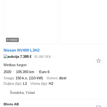
VIDEO
Nissan NV400 L3H2
7.388 €
81.000 SEK
Minibus furgon
2020
105.393 km
Euro 6
Snaga
150 k.s. (110 kW)
Gorivo
dizel
Duljina (tip)
L3
Visina (tip)
H2
Švedska, Ystad
Blinto AB