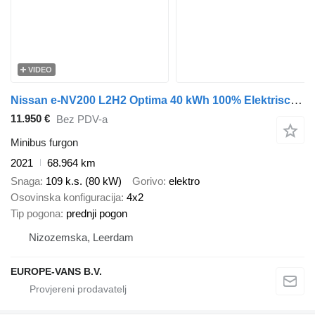
VIDEO
Nissan e-NV200 L2H2 Optima 40 kWh 100% Elektrisch Snellader WLTP 200km
11.950 €
Bez PDV-a
Minibus furgon
2021
68.964 km
Snaga
109 k.s. (80 kW)
Gorivo
elektro
Osovinska konfiguracija
4x2
Tip pogona
prednji pogon
Nizozemska, Leerdam
EUROPE-VANS B.V.