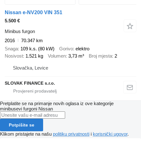
Nissan e-NV200 VIN 351
5.500 €
Minibus furgon
2016
70.347 km
Snaga
109 k.s. (80 kW)
Gorivo
elektro
Nosivost
1.521 kg
Volumen
3,73 m³
Broj mjesta
2
Slovačka, Levice
SLOVAK FINANCE s.r.o.
Pretplatite se na primanje novih oglasa iz ove kategorije
minibusevi furgoni
Nissan
Potpišite se
Klikom pristajete na našu
politiku privatnosti
i
korisnički ugovor
.