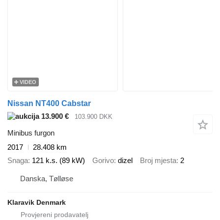
VIDEO
Nissan NT400 Cabstar
13.900 €
103.900 DKK
Minibus furgon
2017
28.408 km
Snaga
121 k.s. (89 kW)
Gorivo
dizel
Broj mjesta
2
Danska, Tølløse
Klaravik Denmark