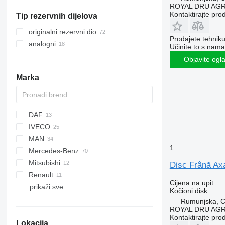
ROYAL DRU AGR
ostali komunalni strojevi
Kontaktirajte pro
Tip rezervnih dijelova
originalni rezervni dio
Prodajete tehnik
analogni
Učinite to s nama
Objavite ogl
Marka
DAF
A-series
Probus
M-Series
IVECO
Q-series
X-Series
LF
F-MAX
MAN
XF
Daily
D-Max
LTM
1
Mercedes-Benz
EuroCargo
F90
Mitsubishi
Eurorider
L2000
A-Class
Disc Frână Ax
Renault
Stralis
TGA
Actros
Canter
Atleon
911
Cijena na upit
prikaži sve
TGL
Antos
D-series
Cabstar
Magnum
Prestij
Golf
FH
Kočioni disk
TGS
Atego
Master
FM
Rumunjska, Cr
ROYAL DRU AGR
TGX
Axor
Midliner
FMX
Kontaktirajte pro
Lokacija
Citaro
Midlum
VNL