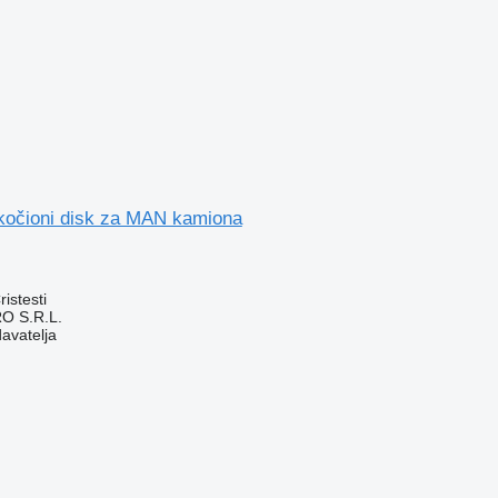
 kočioni disk za MAN kamiona
istesti
O S.R.L.
davatelja