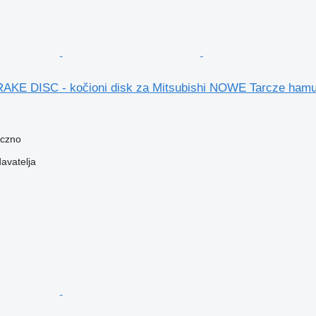
BRAKE DISC - kočioni disk za Mitsubishi NOWE Tarcze ha
eczno
davatelja