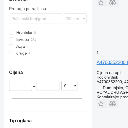
Econic
Premium
Pretraga po radijusu
Integro
O-series
Sprinter
Hrvatska
Tourismo
Evropa
Vario
Azija
Poljska
Viano
1
druge
Rumunjska
Turska
Vito
Španjolska
Uzbekistan
Ukrajina
A4700352200 k
Njemačka
Cijena
Cijena na upit
Belgija
Kočioni disk
Nizozemska
A4700352200, 4
–
Litvanija
Rumunjska, Cr
ROYAL DRU AGR
Estonija
Kontaktirajte pro
prikaži sve
Tip oglasa