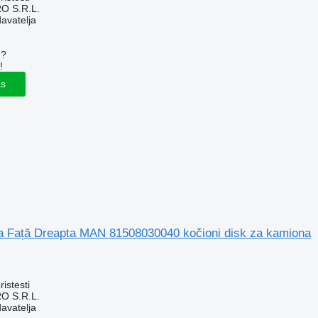
O S.R.L.
davatelja
u?
!
as
a Față Dreapta MAN 81508030040 kočioni disk za kamiona
istesti
O S.R.L.
davatelja