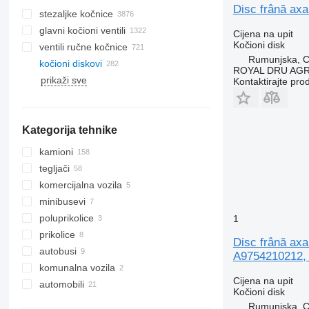
Disc frână ax
stezaljkе kočnice
glavni kočioni ventili
Cijena na upit
Kočioni disk
ventili ručne kočnice
Rumunjska, Cr
kočioni diskovi
ROYAL DRU AGR
prikaži sve
Kontaktirajte pro
Kategorija tehnike
kamioni
tegljači
komercijalna vozila
minibusevi
poluprikolice
1
prikolice
Disc frână ax
autobusi
A9754210212,
komunalna vozila
Cijena na upit
automobili
komunalni strojevi
Kočioni disk
kamioni za smeće
Rumunjska, Cr