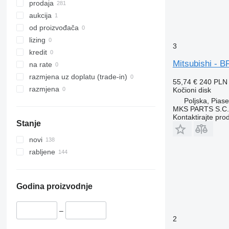
prodaja
aukcija
od proizvođača
lizing
3
kredit
Mitsubishi - 
na rate
razmjena uz doplatu (trade-in)
55,74 €
240 PLN
razmjena
Kočioni disk
Poljska, Pias
MKS PARTS S.C.
Kontaktirajte pro
Stanje
novi
rabljene
Godina proizvodnje
–
2