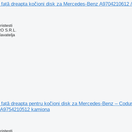
a față dreapta kočioni disk za Mercedes-Benz A9704210612
istesti
O S.R.L.
davatelja
a față dreapta pentru kočioni disk za Mercedes-Benz – Cod
 A9754210512 kamiona
istesti