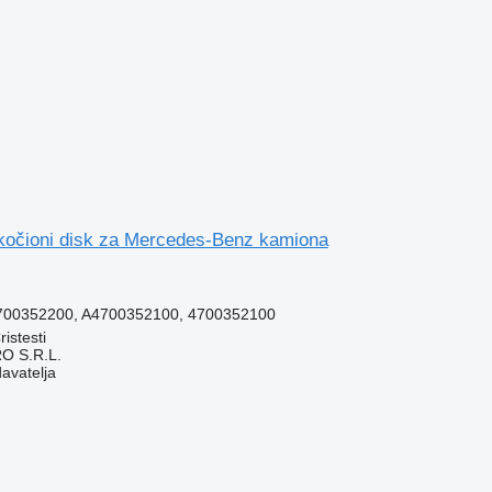
očioni disk za Mercedes-Benz kamiona
700352200, A4700352100, 4700352100
istesti
O S.R.L.
davatelja