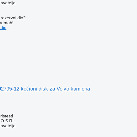
davatelja
rezervni dio?
 odmah!
 dio
2795-12 kočioni disk za Volvo kamiona
istesti
O S.R.L.
davatelja