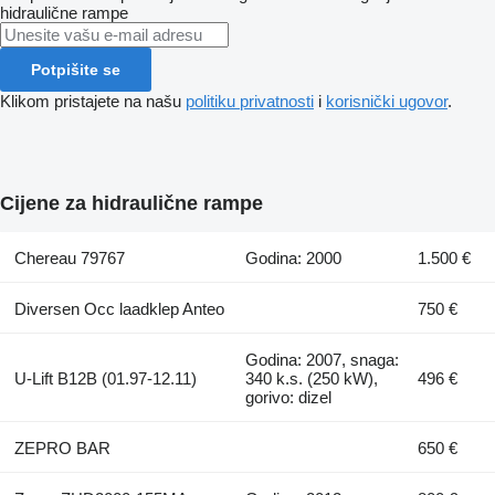
hidraulične rampe
Potpišite se
Klikom pristajete na našu
politiku privatnosti
i
korisnički ugovor
.
Cijene za hidraulične rampe
Chereau 79767
Godina: 2000
1.500 €
Diversen Occ laadklep Anteo
750 €
Godina: 2007, snaga:
U-Lift B12B (01.97-12.11)
340 k.s. (250 kW),
496 €
gorivo: dizel
ZEPRO BAR
650 €