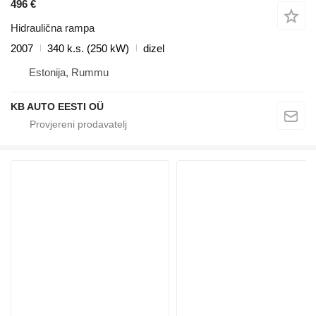
496 €
Hidraulična rampa
2007
340 k.s. (250 kW)
dizel
Estonija, Rummu
KB AUTO EESTI OÜ