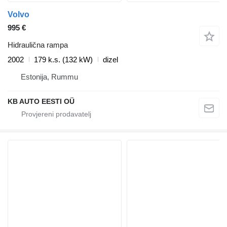
Volvo
995 €
Hidraulična rampa
2002
179 k.s. (132 kW)
dizel
Estonija, Rummu
KB AUTO EESTI OÜ