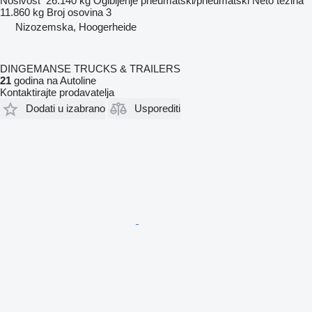
Nosivost
26.140 kg
Ogibljenje
pneumatski/pneumatski
Neto težina
11.860 kg
Broj osovina
3
Nizozemska, Hoogerheide
DINGEMANSE TRUCKS & TRAILERS
21
godina na Autoline
Kontaktirajte prodavatelja
Dodati u izabrano
Usporediti