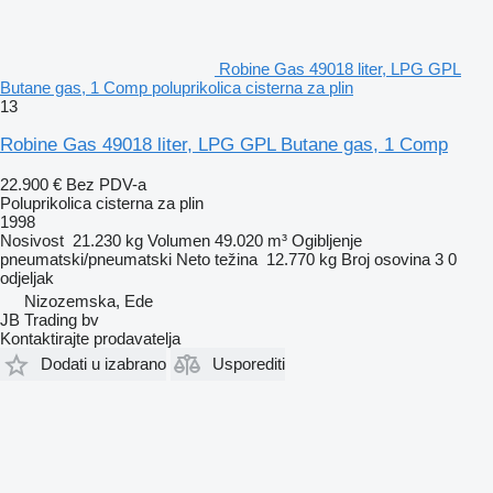
Robine Gas 49018 liter, LPG GPL
Butane gas, 1 Comp poluprikolica cisterna za plin
13
Robine Gas 49018 liter, LPG GPL Butane gas, 1 Comp
22.900 €
Bez PDV-a
Poluprikolica cisterna za plin
1998
Nosivost
21.230 kg
Volumen
49.020 m³
Ogibljenje
pneumatski/pneumatski
Neto težina
12.770 kg
Broj osovina
3
0
odjeljak
Nizozemska, Ede
JB Trading bv
Kontaktirajte prodavatelja
Dodati u izabrano
Usporediti