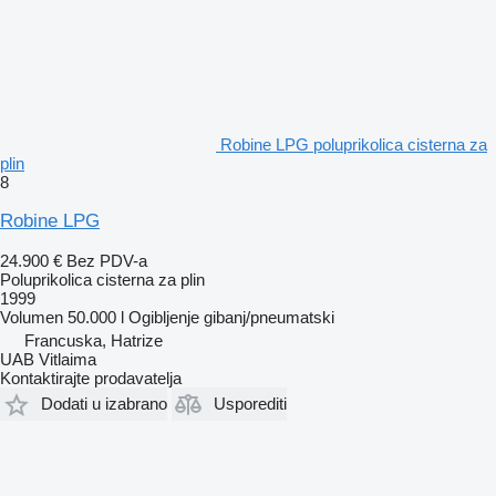
Robine LPG poluprikolica cisterna za
plin
8
Robine LPG
24.900 €
Bez PDV-a
Poluprikolica cisterna za plin
1999
Volumen
50.000 l
Ogibljenje
gibanj/pneumatski
Francuska, Hatrize
UAB Vitlaima
Kontaktirajte prodavatelja
Dodati u izabrano
Usporediti