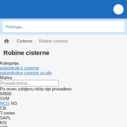
Cisterne
Robine cisterne
Robine cisterne
Kategorija
poluprikolice cisterne
poluprikolice cisterne za plin
Marka
Po ovom zahtjevu ništa nije pronađeno
54500
SVM
NCG
NG
CB
T-series
SAPL
KIS