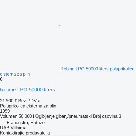
Robine LPG 50000 liters poluprikolica
cisterna za plin
6
Robine LPG 50000 liters
21.900 €
Bez PDV-a
Poluprikolica cisterna za plin
1999
Volumen
50.000 l
Ogibljenje
gibanj/pneumatski
Broj osovina
3
Francuska, Hatrize
UAB Vitlaima
Kontaktirajte prodavatelja