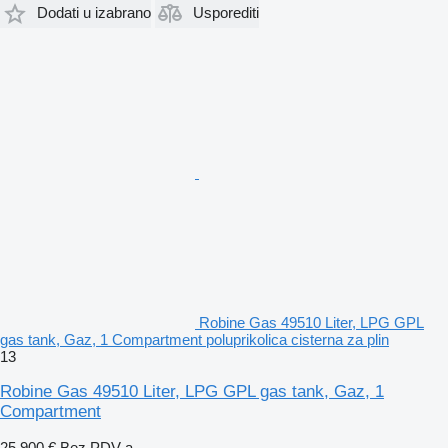
Dodati u izabrano
Usporediti
Robine Gas 49510 Liter, LPG GPL
gas tank, Gaz, 1 Compartment poluprikolica cisterna za plin
13
Robine Gas 49510 Liter, LPG GPL gas tank, Gaz, 1
Compartment
25.900 €
Bez PDV-a