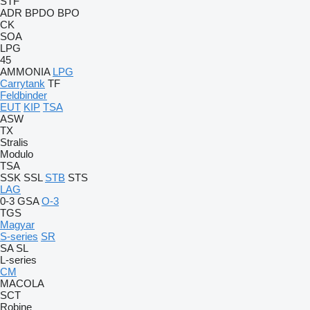
STF
ADR
BPDO
BPO
CK
SOA
LPG
45
AMMONIA
LPG
Carrytank
TF
Feldbinder
EUT
KIP
TSA
ASW
TX
Stralis
Modulo
TSA
SSK
SSL
STB
STS
LAG
0-3
GSA
O-3
TGS
Magyar
S-series
SR
SA
SL
L-series
CM
MACOLA
SCT
Robine