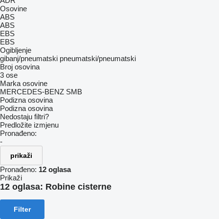
ADR
Osovine
ABS
ABS
EBS
EBS
Ogibljenje
gibanj/pneumatski
pneumatski/pneumatski
Broj osovina
3 ose
Marka osovine
MERCEDES-BENZ
SMB
Podizna osovina
Podizna osovina
Nedostaju filtri?
Predložite izmjenu
Pronađeno:
-
prikaži
Pronađeno:
12 oglasa
Prikaži
12 oglasa:
Robine cisterne
Filter