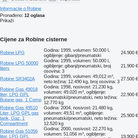
Informacije o Robine
Pronađeno:
12 oglasa
Prikaži
Cijene za Robine cisterne
Godina: 1999, volumen: 50.000 l,
Robine LPG
24.900 €
ogibljenje: gibanj/pneumatski
Godina: 1999, volumen: 50.000 l,
Robine LPG 50000
ogibljenje: gibanj/pneumatski, broj
21.900 €
liters
osovina: 3
Godina: 1999, volumen: 49,012 m³,
Robine SR3402A
27.500 €
neto težina: 12.490 kg, broj osovina: 3
Godina: 1998, nosivost: 21.230 kg,
Robine Gas 49018
volumen: 49.020 m³, ogibljenje:
liter, LPG GPL
22.900 €
pneumatski/pneumatski, neto težina:
Butane gas, 1 Comp
12.770 kg
Robine Gas 49510
Godina: 2004, nosivost: 21.480 kg,
Liter, LPG GPL gas
volumen: 49,51 m³, ogibljenje:
25.900 €
tank, Gaz, 1
pneumatski/pneumatski, neto težina:
Compartment
12.520 kg
Godina: 2000, nosivost: 22.270 kg,
Robine Gas 51056
volumen: 51.056 m³, ogibljenje:
liter, LPG GPL
19.900 €