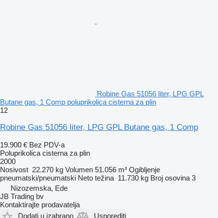
Robine Gas 51056 liter, LPG GPL
Butane gas, 1 Comp poluprikolica cisterna za plin
12
Robine Gas 51056 liter, LPG GPL Butane gas, 1 Comp
19.900 €
Bez PDV-a
Poluprikolica cisterna za plin
2000
Nosivost
22.270 kg
Volumen
51.056 m³
Ogibljenje
pneumatski/pneumatski
Neto težina
11.730 kg
Broj osovina
3
Nizozemska, Ede
JB Trading bv
Kontaktirajte prodavatelja
Dodati u izabrano
Usporediti