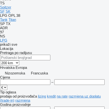
TS
Spitzer
SF
SK
LPG
OPL 38
Tank
Titan
SP
TX
ADR
97
NS
LPG
prikaži sve
Lokacija
Pretraga po radijusu
Hrvatska
Evropa
Nizozemska
Francuska
Cijena
–
Tip oglasa
prodaja
od proizvođača
lizing
kredit
na rate
razmjena uz doplatu
(trade-in)
razmjena
Godina proizvodnje