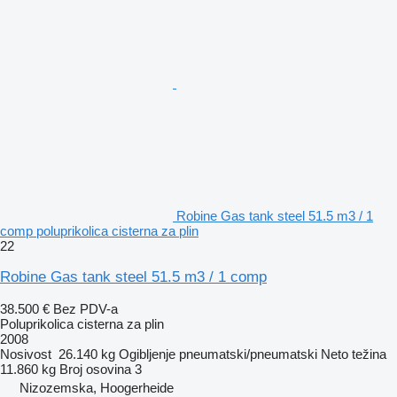
Robine Gas tank steel 51.5 m3 / 1
comp poluprikolica cisterna za plin
22
Robine Gas tank steel 51.5 m3 / 1 comp
38.500 €
Bez PDV-a
Poluprikolica cisterna za plin
2008
Nosivost
26.140 kg
Ogibljenje
pneumatski/pneumatski
Neto težina
11.860 kg
Broj osovina
3
Nizozemska, Hoogerheide