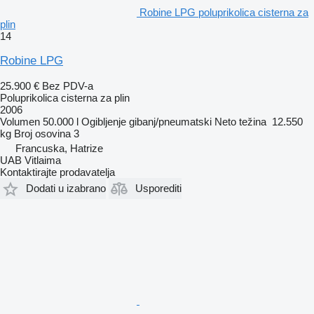
Robine LPG poluprikolica cisterna za
plin
14
Robine LPG
25.900 €
Bez PDV-a
Poluprikolica cisterna za plin
2006
Volumen
50.000 l
Ogibljenje
gibanj/pneumatski
Neto težina
12.550
kg
Broj osovina
3
Francuska, Hatrize
UAB Vitlaima
Kontaktirajte prodavatelja
Dodati u izabrano
Usporediti