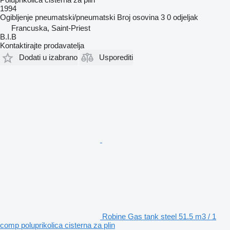
1994
Ogibljenje
pneumatski/pneumatski
Broj osovina
3
0 odjeljak
Francuska, Saint-Priest
B.I.B
Kontaktirajte prodavatelja
Dodati u izabrano
Usporediti
Robine Gas tank steel 51.5 m3 / 1
comp poluprikolica cisterna za plin