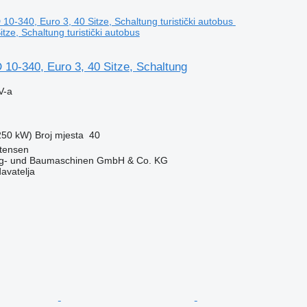
itze, Schaltung turistički autobus
10-340, Euro 3, 40 Sitze, Schaltung
V-a
(250 kW)
Broj mjesta
40
ttensen
ug- und Baumaschinen GmbH & Co. KG
davatelja