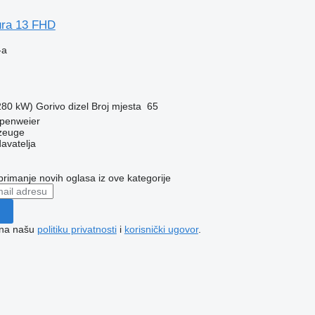
ura 13 FHD
-a
(280 kW)
Gorivo
dizel
Broj mjesta
65
penweier
zeuge
davatelja
 primanje novih oglasa iz ove kategorije
e na našu
politiku privatnosti
i
korisnički ugovor
.