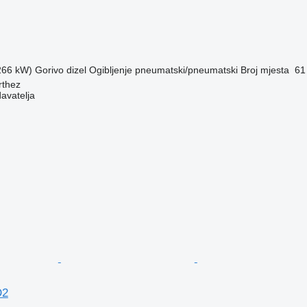
(266 kW)
Gorivo
dizel
Ogibljenje
pneumatski/pneumatski
Broj mjesta
61
rthez
davatelja
D2