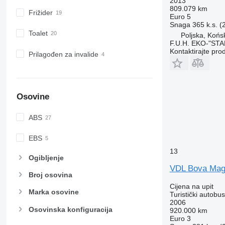
2013
809.079 km
Frižider
Euro 5
Snaga
365 k.s. 
Toalet
Poljska, Końs
F.U.H. EKO-"ST
Kontaktirajte pro
Prilagođen za invalide
Osovine
ABS
EBS
13
Ogibljenje
VDL Bova Mag
Broj osovina
Cijena na upit
Marka osovine
Turistički autobus
2006
Osovinska konfiguracija
920.000 km
Euro 3