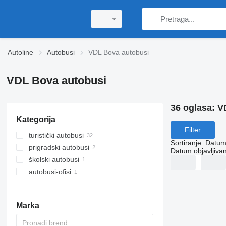
Autoline
Autobusi
VDL Bova autobusi
VDL Bova autobusi
36 oglasa:
V
Kategorija
Filter
turistički autobusi
Sortiranje
:
Datum 
prigradski autobusi
Datum objavljivan
školski autobusi
autobusi-ofisi
Marka