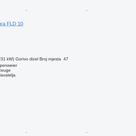
ra FLD 10
(231 kW)
Gorivo
dizel
Broj mjesta
47
penweier
zeuge
davatelja