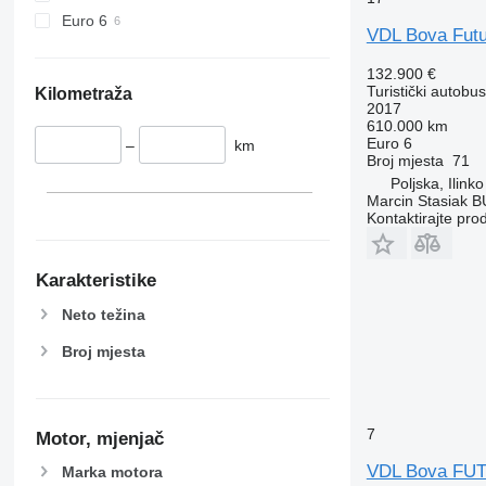
Euro 6
VDL Bova Futu
132.900 €
Turistički autobus
Kilometraža
2017
610.000 km
Euro 6
–
km
Broj mjesta
71
Poljska, Ilinko
Marcin Stasiak 
Kontaktirajte pro
Karakteristike
Neto težina
Broj mjesta
7
Motor, mjenjač
VDL Bova FU
Marka motora