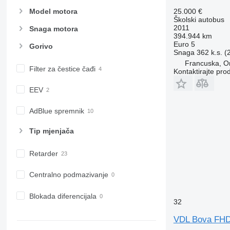
Model motora
25.000 €
Školski autobus
2011
Snaga motora
394.944 km
Euro 5
Gorivo
Snaga
362 k.s. 
Francuska, O
Filter za čestice čađi
Kontaktirajte pro
EEV
AdBlue spremnik
Tip mјenjača
Retarder
Centralno podmazivanje
Blokada diferencijala
32
VDL Bova FH