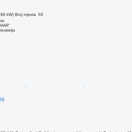
(268 kW)
Broj mjesta
59
kie
AMAR"
davatelja
iq