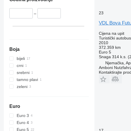
23
–
VDL Bova Futu
Cijena na upit
Turistički autobus
2010
372.359 km
Boja
Euro 5
Snaga
314 k.s. 
bijeli
Njemačka, Ap
crni
Amboni Nutzfahr
Kontaktirajte pro
srebrni
tamno plavi
zeleni
Euro
Euro 3
Euro 4
Euro 5
17