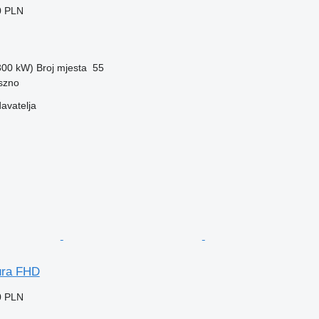
0 PLN
(300 kW)
Broj mjesta
55
szno
davatelja
ura FHD
0 PLN