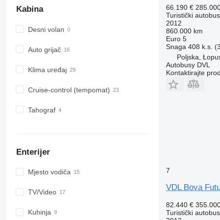
66.190 €
285.00
Kabina
Turistički autobus
2012
Desni volan
860.000 km
Euro 5
Snaga
408 k.s. 
Auto grijač
Poljska, Łopu
Autobusy DVL
Klima uređaj
Kontaktirajte pro
Cruise-control (tempomat)
Tahograf
Enterijer
7
Mjesto vodiča
VDL Bova Fut
TV/Video
82.440 €
355.00
Kuhinja
Turistički autobus