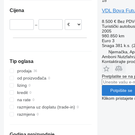
18
Nizozemska
S-series
VDL Bova Fut
Cijena
Belgija
Francuska
8.500 €
Bez PDV
–
Turistički autobus
Njemačka
2005
Rumunjska
980.850 km
Euro 3
Danska
Snaga
381 k.s. 
Mađarska
Njemačka, Ap
prikaži sve
Amboni Nutzfahr
Tip oglasa
Kontaktirajte pro
prodaja
Pretplatite se na
od proizvođača
lizing
Potpišite se
kredit
Klikom pristajet
na rate
razmjena uz doplatu (trade-in)
razmjena
Godina proizvodnje