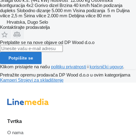
Snaga
600 k.s. (441 kW)
Nosivost
12.000 kg
Osovinska
konfiguracija
4x2
Gorivo
dizel
Brzina
40 km/h
Način podizanja
dupleks
Slobodno dizanje
5.000 mm
Visina podizanja
5 m
Duljina
vilice
2,5 m
Širina vilice
2.000 mm
Debljina vilice
80 mm
Hrvatska, Dugo Selo
Kontaktirajte prodavatelja
Pretplatite se na nove objave od DP Wood d.o.o
Potpišite se
Klikom pristajete na našu
politiku privatnosti
i
korisnički ugovor
.
Pretražite opremu prodavača DP Wood d.o.o u ovim kategorijama
Kamperi
Strojevi za skladištenje
Tvrtka
O nama