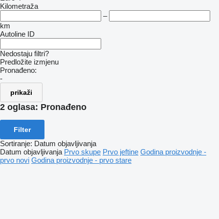
Kilometraža
–
km
Autoline ID
Nedostaju filtri?
Predložite izmjenu
Pronađeno:
-
prikaži
2 oglasa:
Pronađeno
Filter
Sortiranje
:
Datum objavljivanja
Datum objavljivanja
Prvo skupe
Prvo jeftine
Godina proizvodnje -
prvo novi
Godina proizvodnje - prvo stare