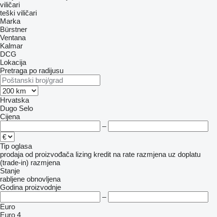
viličari
teški viličari
Marka
Bürstner
Ventana
Kalmar
DCG
Lokacija
Pretraga po radijusu
Hrvatska
Dugo Selo
Cijena
–
Tip oglasa
prodaja
od proizvođača
lizing
kredit
na rate
razmjena uz doplatu
(trade-in)
razmjena
Stanje
rabljene
obnovljena
Godina proizvodnje
–
Euro
Euro 4