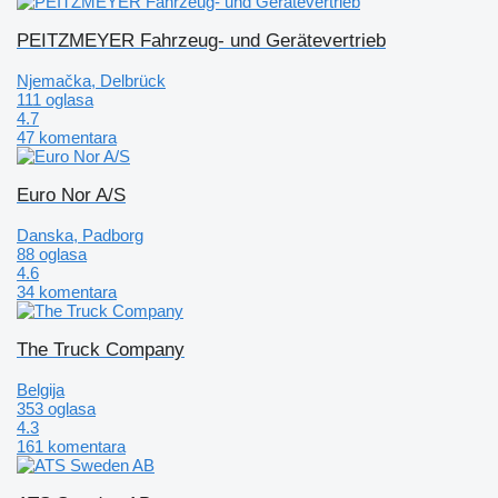
PEITZMEYER Fahrzeug- und Gerätevertrieb
Njemačka, Delbrück
111 oglasa
4.7
47 komentara
Euro Nor A/S
Danska, Padborg
88 oglasa
4.6
34 komentara
The Truck Company
Belgija
353 oglasa
4.3
161 komentara