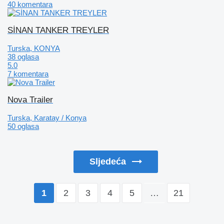
40 komentara
SİNAN TANKER TREYLER
Turska, KONYA
38 oglasa
5.0
7 komentara
Nova Trailer
Turska, Karatay / Konya
50 oglasa
Sljedeća
2
3
4
5
…
21
1