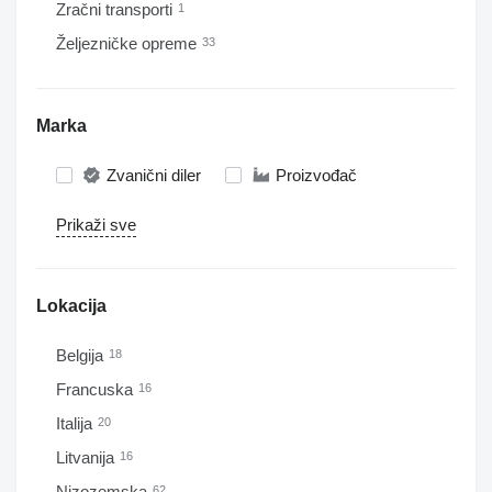
Zračni transporti
1
Željezničke opreme
33
Marka
Zvanični diler
Proizvođač
Prikaži sve
Lokacija
Belgija
18
Francuska
16
Italija
20
Litvanija
16
Nizozemska
62