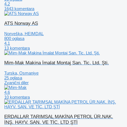
4.2
1643 komentara
ATS Norway AS
Norveška, HEIMDAL
800 oglasa
4.1
13 komentara
Mim-Mak Makina İmalat Montaj San. Tic. Ltd. Şti.
Turska, Osmaniye
25 oglasa
Zvanični diler
4.6
10 komentara
ERDALLAR TARIMSAL MAKİNA PETROL ÜR.NAK.
İNŞ. HAYV. SAN. VE TİC. LTD ŞTİ