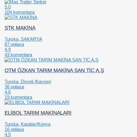
5.0
104 komentara
STK MAKİNA
Turska, SAKARYA
67 oglasa
4.9
43 komentara
OTM ÖZKAN TARIM MAKİNA SAN TİC A.Ş
Turska, Develi /Kayseri
36 oglasa
4.6
19 komentara
ELİBOL TARIM MAKİNALARI
Turska, Karatay/Konya
16 oglasa
4.5