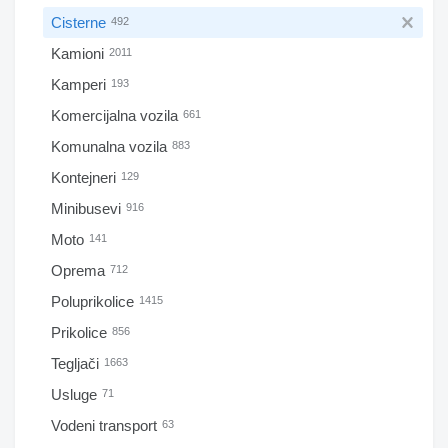
Cisterne
492
Kamioni
2011
Kamperi
193
Komercijalna vozila
661
Komunalna vozila
883
Kontejneri
129
Minibusevi
916
Moto
141
Oprema
712
Poluprikolice
1415
Prikolice
856
Tegljači
1663
Usluge
71
Vodeni transport
63