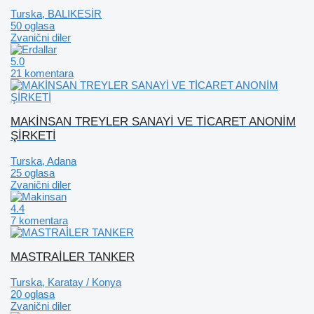
Turska, BALIKESİR
50 oglasa
Zvanični diler
5.0
21 komentara
MAKİNSAN TREYLER SANAYİ VE TİCARET ANONİM
ŞİRKETİ
Turska, Adana
25 oglasa
Zvanični diler
4.4
7 komentara
MASTRAİLER TANKER
Turska, Karatay / Konya
20 oglasa
Zvanični diler