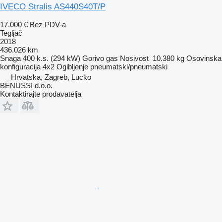
IVECO Stralis AS440S40T/P
17.000 €
Bez PDV-a
Tegljač
2018
436.026 km
Snaga
400 k.s. (294 kW)
Gorivo
gas
Nosivost
10.380 kg
Osovinska
konfiguracija
4x2
Ogibljenje
pneumatski/pneumatski
Hrvatska, Zagreb, Lucko
BENUSSI d.o.o.
Kontaktirajte prodavatelja