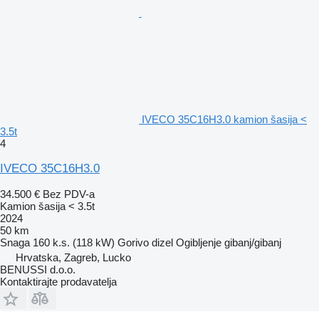
IVECO 35C16H3.0 kamion šasija <
3.5t
4
IVECO 35C16H3.0
34.500 €
Bez PDV-a
Kamion šasija < 3.5t
2024
50 km
Snaga
160 k.s. (118 kW)
Gorivo
dizel
Ogibljenje
gibanj/gibanj
Hrvatska, Zagreb, Lucko
BENUSSI d.o.o.
Kontaktirajte prodavatelja