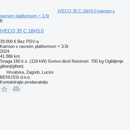
IVECO 35 C 16H3.0 kamion s
ravnom platformom < 3.5t
8
IVECO 35 C 16H3.0
39.000 €
Bez PDV-a
Kamion s ravnom platformom < 3.5t
2024
41.986 km
Snaga
160 k.s. (118 kW)
Gorivo
dizel
Nosivost
700 kg
Ogibljenje
gibanj/gibanj
Hrvatska, Zagreb, Lucko
BENUSSI d.o.o.
Kontaktirajte prodavatelja