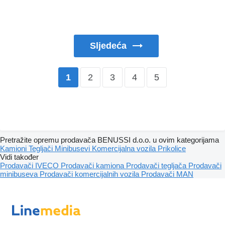
Sljedeća
2
3
4
5
1
Pretražite opremu prodavača BENUSSI d.o.o. u ovim kategorijama
Kamioni
Tegljači
Minibusevi
Komercijalna vozila
Prikolice
Vidi također
Prodavači IVECO
Prodavači kamiona
Prodavači tegljača
Prodavači
minibuseva
Prodavači komercijalnih vozila
Prodavači MAN