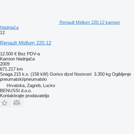
Renault Midlum 220.12 kamion
hladnjača
12
Renault Midlum 220.12
12.500 €
Bez PDV-a
Kamion hladnjača
2009
671.217 km
Snaga
215 k.s. (158 kW)
Gorivo
dizel
Nosivost
3.350 kg
Ogibljenje
pneumatski/pneumatski
Hrvatska, Zagreb, Lucko
BENUSSI d.o.o.
Kontaktirajte prodavatelja