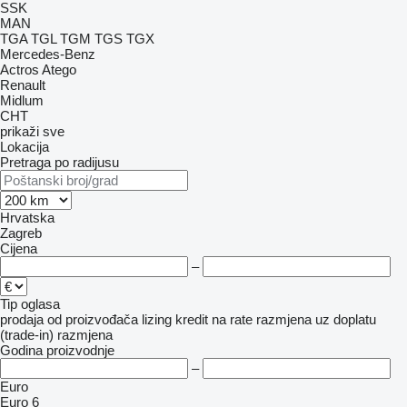
SSK
MAN
TGA
TGL
TGM
TGS
TGX
Mercedes-Benz
Actros
Atego
Renault
Midlum
CHT
prikaži sve
Lokacija
Pretraga po radijusu
Hrvatska
Zagreb
Cijena
–
Tip oglasa
prodaja
od proizvođača
lizing
kredit
na rate
razmjena uz doplatu
(trade-in)
razmjena
Godina proizvodnje
–
Euro
Euro 6