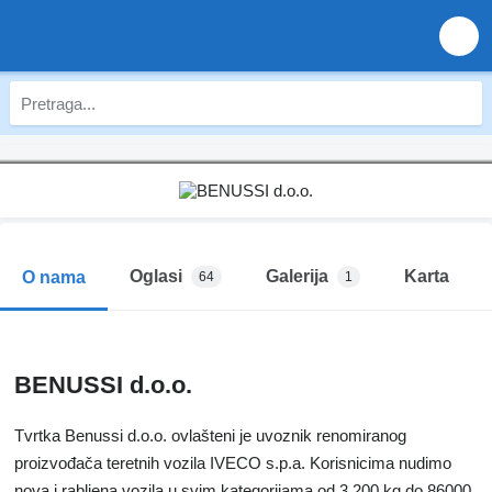
Oglasi
Galerija
Karta
O nama
64
1
BENUSSI d.o.o.
​Tvrtka Benussi d.o.o. ovlašteni je uvoznik renomiranog
proizvođača teretnih vozila IVECO s.p.a. Korisnicima nudimo
nova i rabljena vozila u svim kategorijama od 3,200 kg do 86000