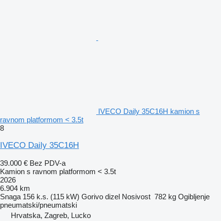
IVECO Daily 35C16H kamion s
ravnom platformom < 3.5t
8
IVECO Daily 35C16H
39.000 €
Bez PDV-a
Kamion s ravnom platformom < 3.5t
2026
6.904 km
Snaga
156 k.s. (115 kW)
Gorivo
dizel
Nosivost
782 kg
Ogibljenje
pneumatski/pneumatski
Hrvatska, Zagreb, Lucko