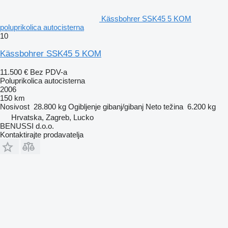
Kässbohrer SSK45 5 KOM
poluprikolica autocisterna
10
Kässbohrer SSK45 5 KOM
11.500 €
Bez PDV-a
Poluprikolica autocisterna
2006
150 km
Nosivost
28.800 kg
Ogibljenje
gibanj/gibanj
Neto težina
6.200 kg
Hrvatska, Zagreb, Lucko
BENUSSI d.o.o.
Kontaktirajte prodavatelja