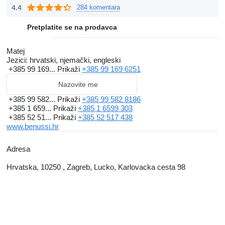
4.4
284 komentara
Pretplatite se na prodavca
Matej
Jezici:
hrvatski, njemački, engleski
+385 99 169...
Prikaži
+385 99 169 6251
Nazovite me
+385 99 582...
Prikaži
+385 99 582 8186
+385 1 659...
Prikaži
+385 1 6599 303
+385 52 51...
Prikaži
+385 52 517 438
www.benussi.hr
Adresa
Hrvatska, 10250 , Zagreb, Lucko, Karlovacka cesta 98