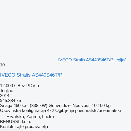
IVECO Stralis AS440S46T/P tegljač
10
IVECO Stralis AS440S46T/P
12.000 €
Bez PDV-a
Tegljač
2014
945.884 km
Snaga
460 k.s. (338 kW)
Gorivo
dizel
Nosivost
10.100 kg
Osovinska konfiguracija
4x2
Ogibljenje
pneumatski/pneumatski
Hrvatska, Zagreb, Lucko
BENUSSI d.o.o.
Kontaktirajte prodavatelja