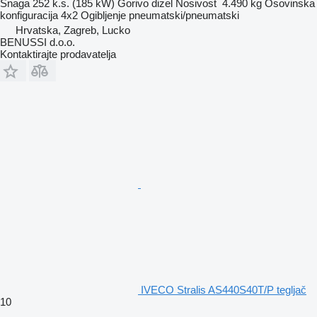
Snaga
252 k.s. (185 kW)
Gorivo
dizel
Nosivost
4.490 kg
Osovinska
konfiguracija
4x2
Ogibljenje
pneumatski/pneumatski
Hrvatska, Zagreb, Lucko
BENUSSI d.o.o.
Kontaktirajte prodavatelja
IVECO Stralis AS440S40T/P tegljač
10