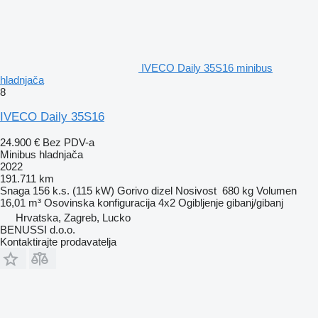
IVECO Daily 35S16 minibus
hladnjača
8
IVECO Daily 35S16
24.900 €
Bez PDV-a
Minibus hladnjača
2022
191.711 km
Snaga
156 k.s. (115 kW)
Gorivo
dizel
Nosivost
680 kg
Volumen
16,01 m³
Osovinska konfiguracija
4x2
Ogibljenje
gibanj/gibanj
Hrvatska, Zagreb, Lucko
BENUSSI d.o.o.
Kontaktirajte prodavatelja