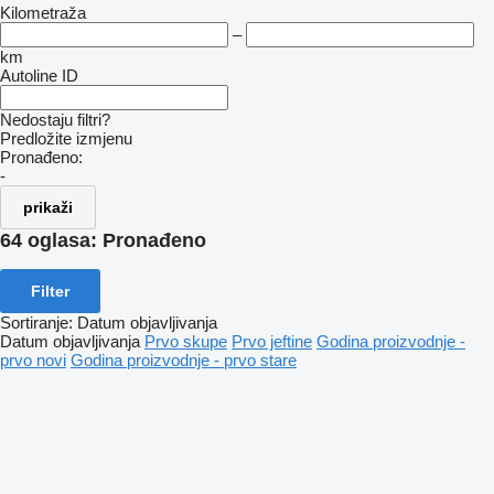
Kilometraža
–
km
Autoline ID
Nedostaju filtri?
Predložite izmjenu
Pronađeno:
-
prikaži
64 oglasa:
Pronađeno
Filter
Sortiranje
:
Datum objavljivanja
Datum objavljivanja
Prvo skupe
Prvo jeftine
Godina proizvodnje -
prvo novi
Godina proizvodnje - prvo stare