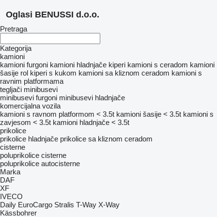
Oglasi BENUSSI d.o.o.
Pretraga
Kategorija
kamioni
kamioni furgoni
kamioni hladnjače
kiperi
kamioni s ceradom
kamioni
šasije
rol kiperi s kukom
kamioni sa kliznom ceradom
kamioni s
ravnim platformama
tegljači
minibusevi
minibusevi furgoni
minibusevi hladnjače
komercijalna vozila
kamioni s ravnom platformom < 3.5t
kamioni šasije < 3.5t
kamioni s
zavjesom < 3.5t
kamioni hladnjače < 3.5t
prikolice
prikolice hladnjače
prikolice sa kliznom ceradom
cisterne
poluprikolice cisterne
poluprikolice autocisterne
Marka
DAF
XF
IVECO
Daily
EuroCargo
Stralis
T-Way
X-Way
Kässbohrer