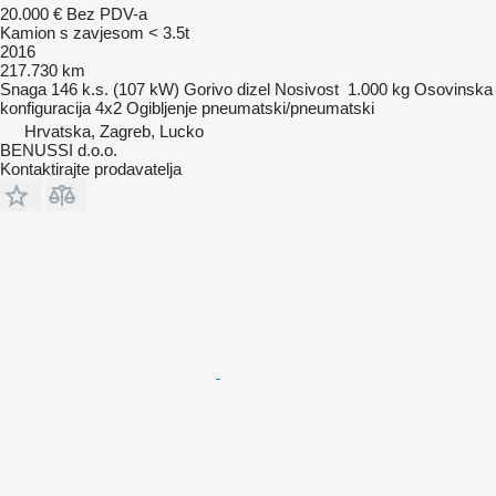
20.000 €
Bez PDV-a
Kamion s zavjesom < 3.5t
2016
217.730 km
Snaga
146 k.s. (107 kW)
Gorivo
dizel
Nosivost
1.000 kg
Osovinska
konfiguracija
4x2
Ogibljenje
pneumatski/pneumatski
Hrvatska, Zagreb, Lucko
BENUSSI d.o.o.
Kontaktirajte prodavatelja