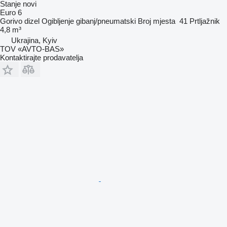
Stanje
novi
Euro 6
Gorivo
dizel
Ogibljenje
gibanj/pneumatski
Broj mjesta
41
Prtljažnik
4,8 m³
Ukrajina, Kyiv
TOV «AVTO-BAS»
Kontaktirajte prodavatelja