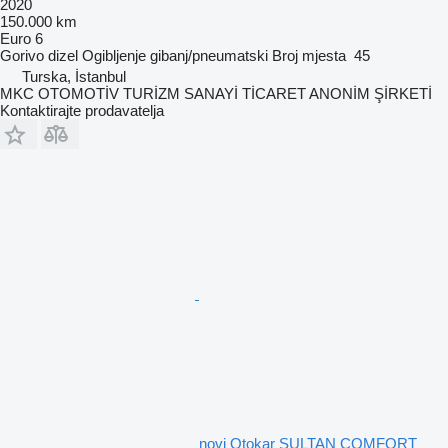
2020
150.000 km
Euro 6
Gorivo
dizel
Ogibljenje
gibanj/pneumatski
Broj mjesta
45
Turska, İstanbul
MKC OTOMOTİV TURİZM SANAYİ TİCARET ANONİM ŞİRKETİ
Kontaktirajte prodavatelja
novi Otokar SULTAN COMFORT