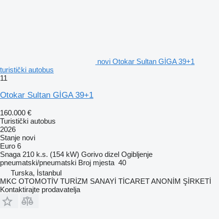
novi Otokar Sultan GİGA 39+1
turistički autobus
11
Otokar Sultan GİGA 39+1
160.000 €
Turistički autobus
2026
Stanje
novi
Euro 6
Snaga
210 k.s. (154 kW)
Gorivo
dizel
Ogibljenje
pneumatski/pneumatski
Broj mjesta
40
Turska, İstanbul
MKC OTOMOTİV TURİZM SANAYİ TİCARET ANONİM ŞİRKETİ
Kontaktirajte prodavatelja