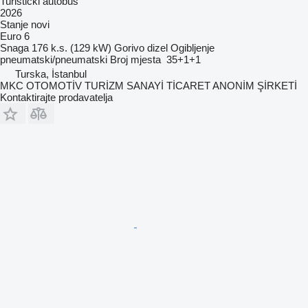
Turistički autobus
2026
Stanje
novi
Euro 6
Snaga
176 k.s. (129 kW)
Gorivo
dizel
Ogibljenje
pneumatski/pneumatski
Broj mjesta
35+1+1
Turska, İstanbul
MKC OTOMOTİV TURİZM SANAYİ TİCARET ANONİM ŞİRKETİ
Kontaktirajte prodavatelja