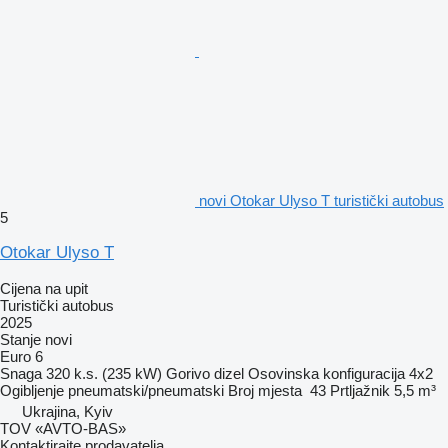
novi Otokar Ulyso T turistički autobus
5
Otokar Ulyso T
Cijena na upit
Turistički autobus
2025
Stanje
novi
Euro 6
Snaga
320 k.s. (235 kW)
Gorivo
dizel
Osovinska konfiguracija
4x2
Ogibljenje
pneumatski/pneumatski
Broj mjesta
43
Prtljažnik
5,5 m³
Ukrajina, Kyiv
TOV «AVTO-BAS»
Kontaktirajte prodavatelja