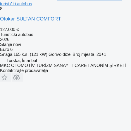
turistički autobus
8
Otokar SULTAN COMFORT
127.000 €
Turistički autobus
2026
Stanje
novi
Euro 6
Snaga
165 k.s. (121 kW)
Gorivo
dizel
Broj mjesta
29+1
Turska, İstanbul
MKC OTOMOTİV TURİZM SANAYİ TİCARET ANONİM ŞİRKETİ
Kontaktirajte prodavatelja