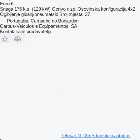
Euro 6
Snaga
176 k.s. (129 kW)
Gorivo
dizel
Osovinska konfiguracija
4x2
Ogibljenje
gibanj/pneumatski
Broj mjesta
37
Portugalija, Cernache do Bonjardim
Carbus-Veículos e Equipamentos, SA
Kontaktirajte prodavatelja
Otokar N-185-S turistički autobus