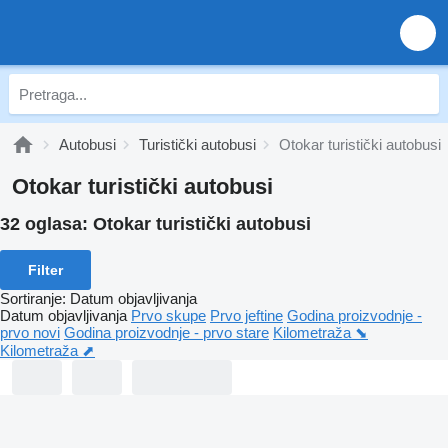
Autobusi
Turistički autobusi
Otokar turistički autobusi
Otokar turistički autobusi
32 oglasa:
Otokar turistički autobusi
Filter
Sortiranje
:
Datum objavljivanja
Datum objavljivanja
Prvo skupe
Prvo jeftine
Godina proizvodnje -
prvo novi
Godina proizvodnje - prvo stare
Kilometraža ⬊
Kilometraža ⬈