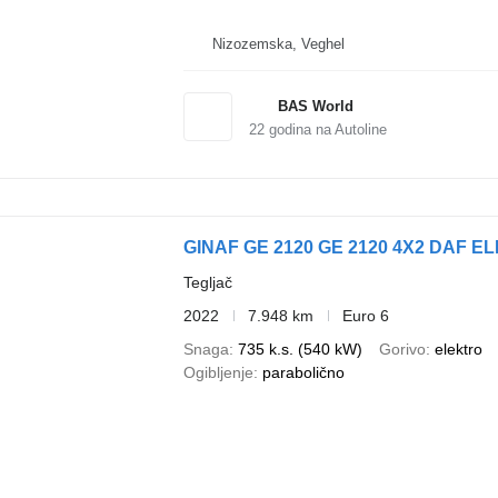
Nizozemska, Veghel
BAS World
22
godina na Autoline
GINAF GE 2120 GE 2120 4X2 DAF E
Tegljač
2022
7.948 km
Euro 6
Snaga
735 k.s. (540 kW)
Gorivo
elektro
Ogibljenje
parabolično