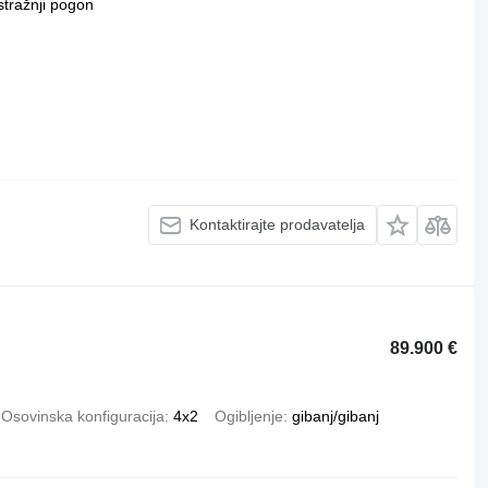
stražnji pogon
Kontaktirajte prodavatelja
89.900 €
Osovinska konfiguracija
4x2
Ogibljenje
gibanj/gibanj