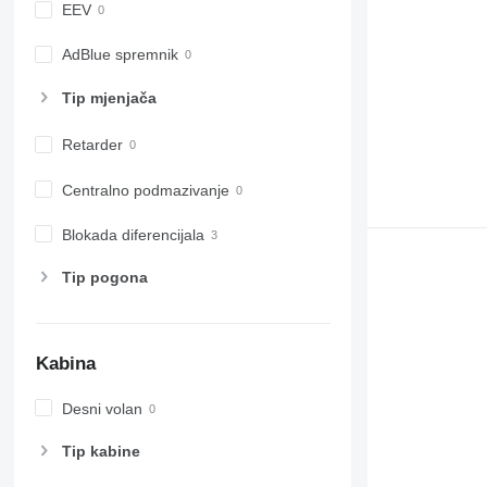
EEV
AdBlue spremnik
Tip mјenjača
Retarder
Centralno podmazivanje
Blokada diferencijala
Tip pogona
Kabina
Desni volan
Tip kabine