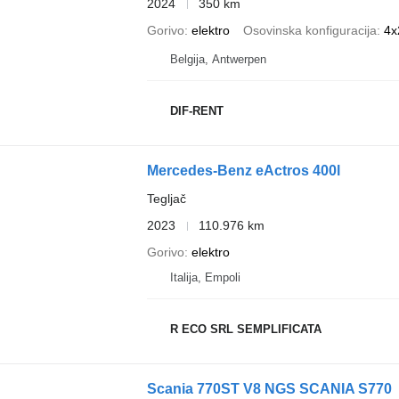
2024
350 km
Gorivo
elektro
Osovinska konfiguracija
4x
Belgija, Antwerpen
DIF-RENT
Mercedes-Benz eActros 400l
Tegljač
2023
110.976 km
Gorivo
elektro
Italija, Empoli
R ECO SRL SEMPLIFICATA
Scania 770ST V8 NGS SCANIA S770