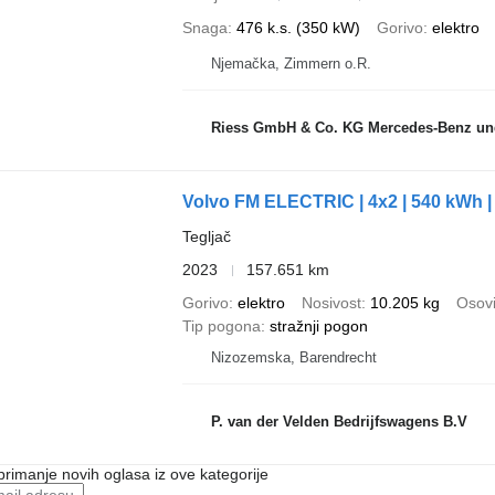
Snaga
476 k.s. (350 kW)
Gorivo
elektro
Njemačka, Zimmern o.R.
Riess GmbH & Co. KG Mercedes-Benz und DAF
Volvo FM ELECTRIC | 4x2 | 540 kWh | 6x
Tegljač
2023
157.651 km
Gorivo
elektro
Nosivost
10.205 kg
Osovi
Tip pogona
stražnji pogon
Nizozemska, Barendrecht
P. van der Velden Bedrijfswagens B.V
 primanje novih oglasa iz ove kategorije