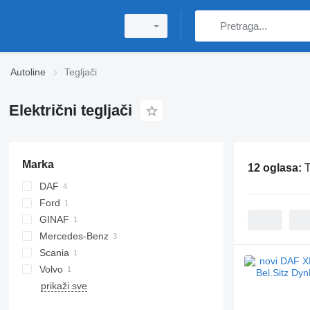
Autoline
Tegljači
Električni tegljači
Marka
12 oglasa:
T
DAF
Ford
CF
GINAF
XF
Mercedes-Benz
Scania
Actros
Volvo
eActros
S-series
prikaži sve