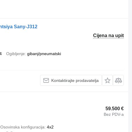
ntsiya Sany-J312
Cijena na upit
4
Ogibljenje
gibanj/pneumatski
Kontaktirajte prodavatelja
59.500 €
Bez PDV-a
Osovinska konfiguracija
4x2