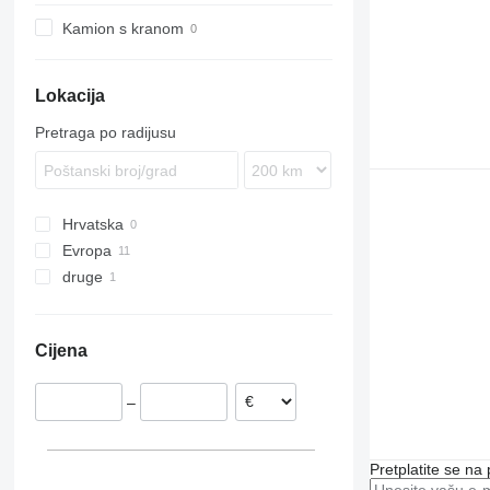
Kamion s kranom
Lokacija
Pretraga po radijusu
Hrvatska
Evropa
druge
Nizozemska
Belgija
Ukrajina
Švedska
Cijena
Litvanija
Italija
–
Njemačka
Pretplatite se na