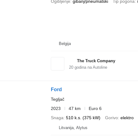
Ogibljenje
gibanj/pneumatski
Tip pogona
Belgija
The Truck Company
20
godina na Autoline
Ford
Tegljač
2023
47 km
Euro 6
Snaga
510 k.s. (375 kW)
Gorivo
elektro
Litvanija, Alytus