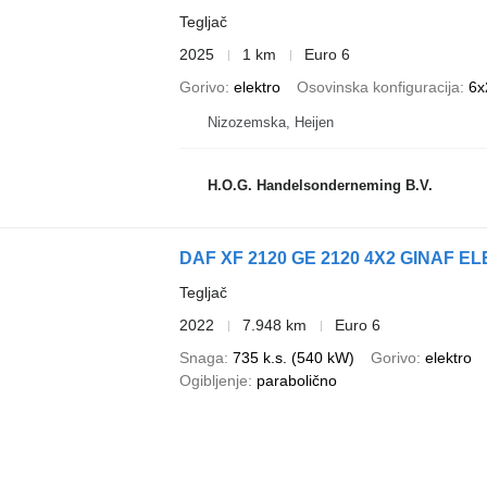
Tegljač
2025
1 km
Euro 6
Gorivo
elektro
Osovinska konfiguracija
6x
Nizozemska, Heijen
H.O.G. Handelsonderneming B.V.
DAF XF 2120 GE 2120 4X2 GINAF EL
Tegljač
2022
7.948 km
Euro 6
Snaga
735 k.s. (540 kW)
Gorivo
elektro
Ogibljenje
parabolično