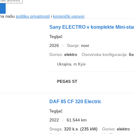
e na našu
politiku privatnosti
i
korisnički ugovor
.
Sany ELECTRO v komplekte Mini-sta
Tegljač
2026
Stanje
novi
Gorivo
elektro
Osovinska konfiguracija
6x
Ukrajina, m.Kyiv
PEGAS ST
DAF 85 CF 320 Electric
Tegljač
2022
61.544 km
Snaga
320 k.s. (235 kW)
Gorivo
elektro