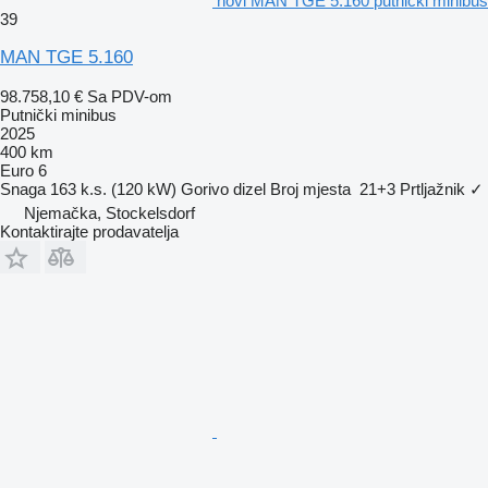
novi MAN TGE 5.160 putnički minibus
39
MAN TGE 5.160
98.758,10 €
Sa PDV-om
Putnički minibus
2025
400 km
Euro 6
Snaga
163 k.s. (120 kW)
Gorivo
dizel
Broj mjesta
21+3
Prtljažnik
✓
Njemačka, Stockelsdorf
Kontaktirajte prodavatelja