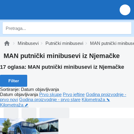
Minibusevi
Putnički minibusevi
MAN putnički minibus
MAN putnički minibusevi iz Njemačke
17 oglasa:
MAN putnički minibusevi iz Njemačke
Filter
Sortiranje
:
Datum objavljivanja
Datum objavljivanja
Prvo skupe
Prvo jeftine
Godina proizvodnje -
prvo novi
Godina proizvodnje - prvo stare
Kilometraža ⬊
Kilometraža ⬈