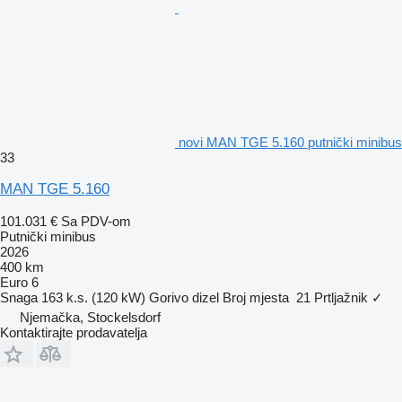
novi MAN TGE 5.160 putnički minibus
33
MAN TGE 5.160
101.031 €
Sa PDV-om
Putnički minibus
2026
400 km
Euro 6
Snaga
163 k.s. (120 kW)
Gorivo
dizel
Broj mjesta
21
Prtljažnik
✓
Njemačka, Stockelsdorf
Kontaktirajte prodavatelja