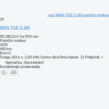
novi MAN TGE 5.160 putnički minibus
24
MAN TGE 5.160
95.188,10 €
Sa PDV-om
Putnički minibus
2025
400 km
Euro 6
Snaga
163 k.s. (120 kW)
Gorivo
dizel
Broj mjesta
21
Prtljažnik
✓
Njemačka, Stockelsdorf
Kontaktirajte prodavatelja