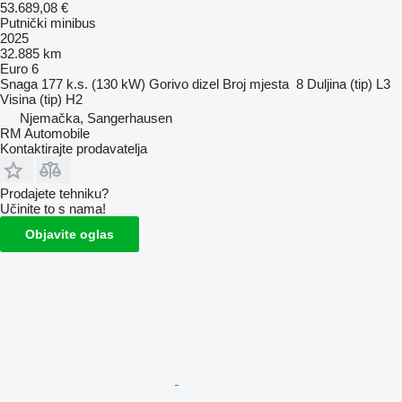
53.689,08 €
Putnički minibus
2025
32.885 km
Euro 6
Snaga
177 k.s. (130 kW)
Gorivo
dizel
Broj mjesta
8
Duljina (tip)
L3
Visina (tip)
H2
Njemačka, Sangerhausen
RM Automobile
Kontaktirajte prodavatelja
Prodajete tehniku?
Učinite to s nama!
Objavite oglas