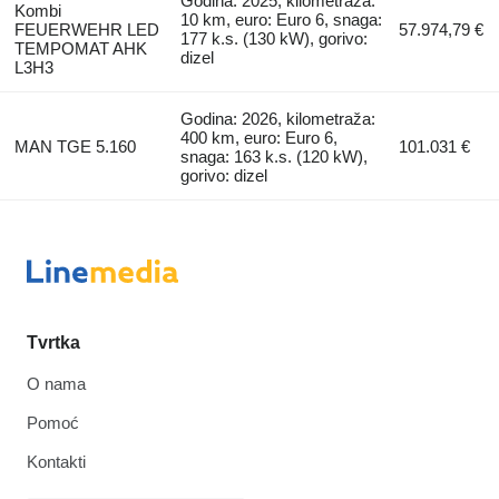
Godina: 2025, kilometraža:
Kombi
10 km, euro: Euro 6, snaga:
FEUERWEHR LED
57.974,79 €
177 k.s. (130 kW), gorivo:
TEMPOMAT AHK
dizel
L3H3
Godina: 2026, kilometraža:
400 km, euro: Euro 6,
MAN TGE 5.160
101.031 €
snaga: 163 k.s. (120 kW),
gorivo: dizel
Tvrtka
O nama
Pomoć
Kontakti