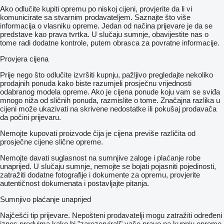
Ako odlučite kupiti opremu po niskoj cijeni, provjerite da li vi
komunicirate sa stvarnim prodavateljem. Saznajte što više
informacija o vlasniku opreme. Jedan od načina prijevare je da se
predstave kao prava tvrtka. U slučaju sumnje, obavijestite nas o
tome radi dodatne kontrole, putem obrasca za povratne informacije.
Provjera cijena
Prije nego što odlučite izvršiti kupnju, pažljivo pregledajte nekoliko
prodajnih ponuda kako biste razumjeli prosječnu vrijednosti
odabranog modela opreme. Ako je cijena ponude koju vam se sviđa
mnogo niža od sličnih ponuda, razmislite o tome. Značajna razlika u
cijeni može ukazivati ​​na skrivene nedostatke ili pokušaj prodavača
da počini prijevaru.
Nemojte kupovati proizvode čija je cijena previše različita od
prosječne cijene slične opreme.
Nemojte davati suglasnost na sumnjive zaloge i plaćanje robe
unaprijed. U slučaju sumnje, nemojte se bojati pojasniti pojedinosti,
zatražiti dodatne fotografije i dokumente za opremu, provjerite
autentičnost dokumenata i postavljajte pitanja.
Sumnjivo plaćanje unaprijed
Najčešći tip prijevare. Nepošteni prodavatelji mogu zatražiti određeni
iznos predujma kako bi "zarezervirali" vaše pravo na kupnju opreme.