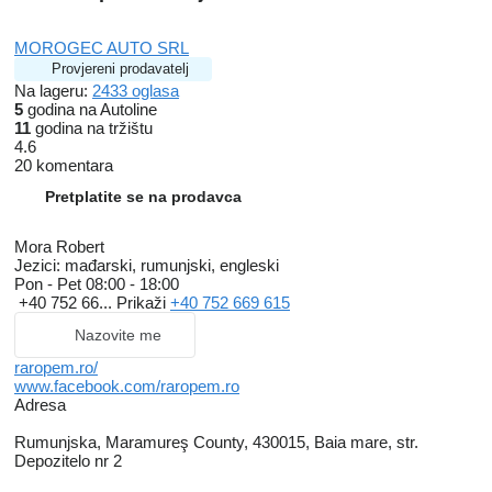
MOROGEC AUTO SRL
Provjereni prodavatelj
Na lageru:
2433 oglasa
5
godina na Autoline
11
godina na tržištu
4.6
20 komentara
Pretplatite se na prodavca
Mora Robert
Jezici:
mađarski, rumunjski, engleski
Pon - Pet
08:00 - 18:00
+40 752 66...
Prikaži
+40 752 669 615
Nazovite me
raropem.ro/
www.facebook.com/raropem.ro
Adresa
Rumunjska, Maramureş County, 430015, Baia mare, str.
Depozitelo nr 2