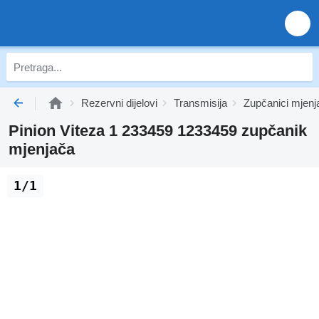
Rezervni dijelovi
Transmisija
Zupčanici mjenj
Pinion Viteza 1 233459 1233459 zupčanik
mjenjača
1/1