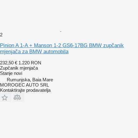
2
Pinion A 1-A + Manson 1-2 GS6-17BG BMW zupčanik
mjenjača za BMW automobila
232,50 €
1.220 RON
Zupčanik mjenjača
Stanje
novi
Rumunjska, Baia Mare
MOROGEC AUTO SRL
Kontaktirajte prodavatelja