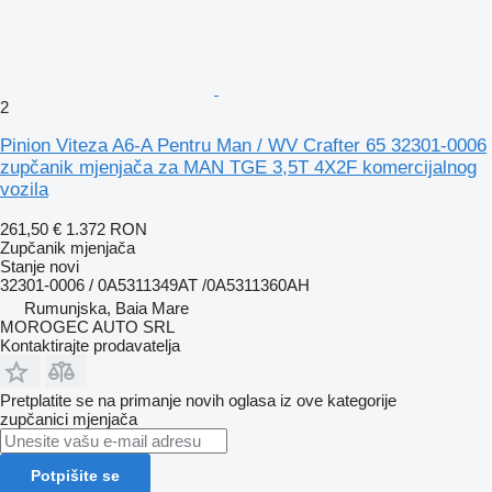
2
Pinion Viteza A6-A Pentru Man / WV Crafter 65 32301-0006
zupčanik mjenjača za MAN TGE 3,5T 4X2F komercijalnog
vozila
261,50 €
1.372 RON
Zupčanik mjenjača
Stanje
novi
32301-0006 / 0A5311349AT /0A5311360AH
Rumunjska, Baia Mare
MOROGEC AUTO SRL
Kontaktirajte prodavatelja
Pretplatite se na primanje novih oglasa iz ove kategorije
zupčanici mjenjača
Potpišite se