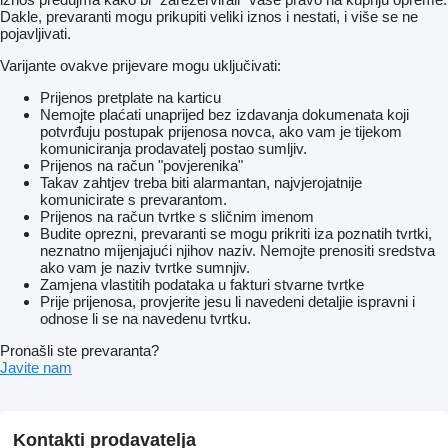
Dakle, prevaranti mogu prikupiti veliki iznos i nestati, i više se ne
pojavljivati.
Varijante ovakve prijevare mogu uključivati:
Prijenos pretplate na karticu
Nemojte plaćati unaprijed bez izdavanja dokumenata koji
potvrđuju postupak prijenosa novca, ako vam je tijekom
komuniciranja prodavatelj postao sumljiv.
Prijenos na račun "povjerenika"
Takav zahtjev treba biti alarmantan, najvjerojatnije
komunicirate s prevarantom.
Prijenos na račun tvrtke s sličnim imenom
Budite oprezni, prevaranti se mogu prikriti iza poznatih tvrtki,
neznatno mijenjajući njihov naziv. Nemojte prenositi sredstva
ako vam je naziv tvrtke sumnjiv.
Zamjena vlastitih podataka u fakturi stvarne tvrtke
Prije prijenosa, provjerite jesu li navedeni detaljie ispravni i
odnose li se na navedenu tvrtku.
Pronašli ste prevaranta?
Javite nam
Kontakti prodavatelja