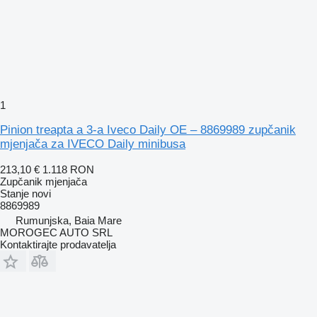
1
Pinion treapta a 3-a Iveco Daily OE – 8869989 zupčanik
mjenjača za IVECO Daily minibusa
213,10 €
1.118 RON
Zupčanik mjenjača
Stanje
novi
8869989
Rumunjska, Baia Mare
MOROGEC AUTO SRL
Kontaktirajte prodavatelja