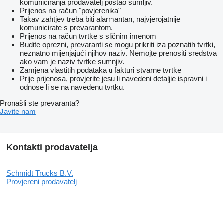
komuniciranja prodavatelj postao sumljiv.
Prijenos na račun "povjerenika"
Takav zahtjev treba biti alarmantan, najvjerojatnije
komunicirate s prevarantom.
Prijenos na račun tvrtke s sličnim imenom
Budite oprezni, prevaranti se mogu prikriti iza poznatih tvrtki,
neznatno mijenjajući njihov naziv. Nemojte prenositi sredstva
ako vam je naziv tvrtke sumnjiv.
Zamjena vlastitih podataka u fakturi stvarne tvrtke
Prije prijenosa, provjerite jesu li navedeni detaljie ispravni i
odnose li se na navedenu tvrtku.
Pronašli ste prevaranta?
Javite nam
Kontakti prodavatelja
Schmidt Trucks B.V.
Provjereni prodavatelj