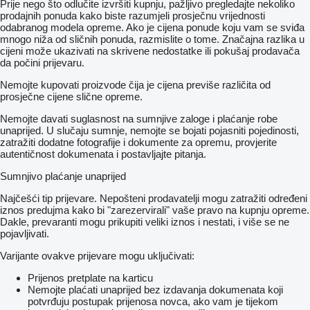
Prije nego što odlučite izvršiti kupnju, pažljivo pregledajte nekoliko
prodajnih ponuda kako biste razumjeli prosječnu vrijednosti
odabranog modela opreme. Ako je cijena ponude koju vam se sviđa
mnogo niža od sličnih ponuda, razmislite o tome. Značajna razlika u
cijeni može ukazivati ​​na skrivene nedostatke ili pokušaj prodavača
da počini prijevaru.
Nemojte kupovati proizvode čija je cijena previše različita od
prosječne cijene slične opreme.
Nemojte davati suglasnost na sumnjive zaloge i plaćanje robe
unaprijed. U slučaju sumnje, nemojte se bojati pojasniti pojedinosti,
zatražiti dodatne fotografije i dokumente za opremu, provjerite
autentičnost dokumenata i postavljajte pitanja.
Sumnjivo plaćanje unaprijed
Najčešći tip prijevare. Nepošteni prodavatelji mogu zatražiti određeni
iznos predujma kako bi "zarezervirali" vaše pravo na kupnju opreme.
Dakle, prevaranti mogu prikupiti veliki iznos i nestati, i više se ne
pojavljivati.
Varijante ovakve prijevare mogu uključivati:
Prijenos pretplate na karticu
Nemojte plaćati unaprijed bez izdavanja dokumenata koji
potvrđuju postupak prijenosa novca, ako vam je tijekom