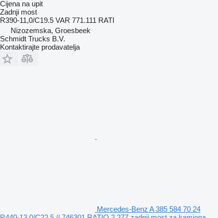
Cijena na upit
Zadnji most
R390-11,0/C19.5 VAR 771.111 RATI
Nizozemska, Groesbeek
Schmidt Trucks B.V.
Kontaktirajte prodavatelja
Mercedes-Benz A 385 584 70 24
R440-13 0/C22,5 // 746301 RATIO 2,277 zadnji most za kamiona