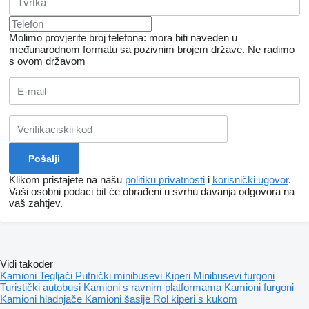
Molimo provjerite broj telefona: mora biti naveden u
međunarodnom formatu sa pozivnim brojem države.
Ne radimo
s ovom državom
Klikom pristajete na našu
politiku privatnosti
i
korisnički ugovor
.
Vaši osobni podaci bit će obrađeni u svrhu davanja odgovora na
vaš zahtjev.
Vidi također
Kamioni
Tegljači
Putnički minibusevi
Kiperi
Minibusevi furgoni
Turistički autobusi
Kamioni s ravnim platformama
Kamioni furgoni
Kamioni hladnjače
Kamioni šasije
Rol kiperi s kukom