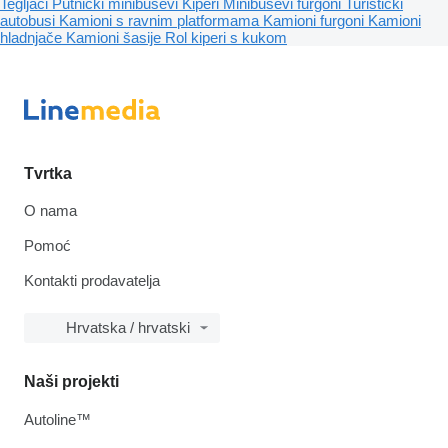
Tegljači
Putnički minibusevi
Kiperi
Minibusevi furgoni
Turistički
autobusi
Kamioni s ravnim platformama
Kamioni furgoni
Kamioni
hladnjače
Kamioni šasije
Rol kiperi s kukom
Tvrtka
O nama
Pomoć
Kontakti prodavatelja
Hrvatska / hrvatski
Naši projekti
Autoline™