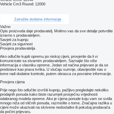
Vehicle Cm3 Round: 12000
Zatražite dodatne informacije
Važno
Opis proizvoda daje prodavatelj. Molimo vas da sve detalje potvrdite
izravno s prodavateljem.
Savjeti za kupnju
Savjeti za sigurnost
Provjera prodavatelja
Ako odlučite kupiti opremu po niskoj cijeni, provjerite da li vi
komunicirate sa stvarnim prodavateljem. Saznajte što više
informacija o vlasniku opreme. Jedan od načina prijevare je da se
predstave kao prava tvrtka. U slučaju sumnje, obavijestite nas o
tome radi dodatne kontrole, putem obrasca za povratne informacije.
Provjera cijena
Prije nego što odlučite izvršiti kupnju, pažljivo pregledajte nekoliko
prodajnih ponuda kako biste razumjeli prosječnu vrijednosti
odabranog modela opreme. Ako je cijena ponude koju vam se sviđa
mnogo niža od sličnih ponuda, razmislite o tome. Značajna razlika u
cijeni može ukazivati ​​na skrivene nedostatke ili pokušaj prodavača
da počini prijevaru.