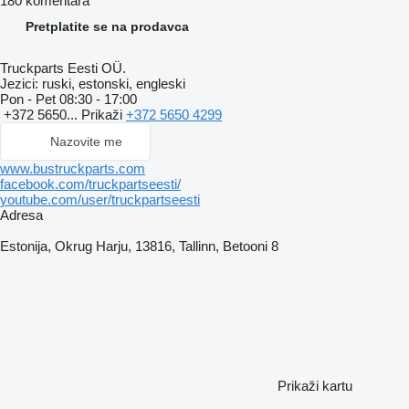
180 komentara
Pretplatite se na prodavca
Truckparts Eesti OÜ.
Jezici:
ruski, estonski, engleski
Pon - Pet
08:30 - 17:00
+372 5650...
Prikaži
+372 5650 4299
Nazovite me
www.bustruckparts.com
facebook.com/truckpartseesti/
youtube.com/user/truckpartseesti
Adresa
Estonija, Okrug Harju, 13816, Tallinn, Betooni 8
Prikaži kartu