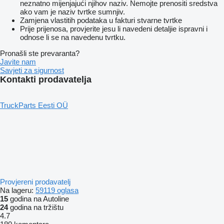
neznatno mijenjajući njihov naziv. Nemojte prenositi sredstva
ako vam je naziv tvrtke sumnjiv.
Zamjena vlastitih podataka u fakturi stvarne tvrtke
Prije prijenosa, provjerite jesu li navedeni detaljie ispravni i
odnose li se na navedenu tvrtku.
Pronašli ste prevaranta?
Javite nam
Savjeti za sigurnost
Kontakti prodavatelja
TruckParts Eesti OÜ
Provjereni prodavatelj
Na lageru:
59119 oglasa
15
godina na Autoline
24
godina na tržištu
4.7