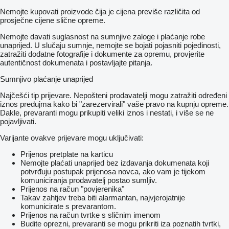
Nemojte kupovati proizvode čija je cijena previše različita od
prosječne cijene slične opreme.
Nemojte davati suglasnost na sumnjive zaloge i plaćanje robe
unaprijed. U slučaju sumnje, nemojte se bojati pojasniti pojedinosti,
zatražiti dodatne fotografije i dokumente za opremu, provjerite
autentičnost dokumenata i postavljajte pitanja.
Sumnjivo plaćanje unaprijed
Najčešći tip prijevare. Nepošteni prodavatelji mogu zatražiti određeni
iznos predujma kako bi "zarezervirali" vaše pravo na kupnju opreme.
Dakle, prevaranti mogu prikupiti veliki iznos i nestati, i više se ne
pojavljivati.
Varijante ovakve prijevare mogu uključivati:
Prijenos pretplate na karticu
Nemojte plaćati unaprijed bez izdavanja dokumenata koji
potvrđuju postupak prijenosa novca, ako vam je tijekom
komuniciranja prodavatelj postao sumljiv.
Prijenos na račun "povjerenika"
Takav zahtjev treba biti alarmantan, najvjerojatnije
komunicirate s prevarantom.
Prijenos na račun tvrtke s sličnim imenom
Budite oprezni, prevaranti se mogu prikriti iza poznatih tvrtki,