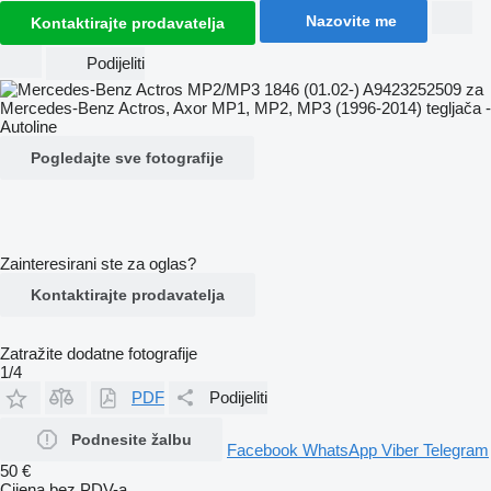
Nazovite me
Kontaktirajte prodavatelja
Podijeliti
Pogledajte sve fotografije
Zainteresirani ste za oglas?
Kontaktirajte prodavatelja
Zatražite dodatne fotografije
1/4
PDF
Podijeliti
Podnesite žalbu
Facebook
WhatsApp
Viber
Telegram
50 €
Cijena bez PDV-a