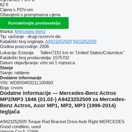
62 €
Cijena s PDV-om
Obavijesti o promjenama cijena
Kontaktirajte prodavatelja
Marka:
Mercedes-Benz
Tip:
vješanje - drugi rezervni dio
Kataloški broj originala:
A9423252509
9423252509
Godina proizvodnje:
2006
Lokacija:
Estonija
Tallinn
7151 km to "United States/Columbus"
Kataloški broj prodavatelja:
1575702
Datum objavljivanja:
više od 1 mjeseca
Stanje
Stanje:
rabljene
Dodatne informacije
VIN:
WDB9340321L100483
Boja:
crveni
Dodatne informacije — Mercedes-Benz Actros
MP2/MP3 1846 (01.02-) A9423252509 za Mercedes-
Benz Actros, Axor MP1, MP2, MP3 (1996-2014)
tegljača
A9423252509 Torque Rod Bracket Drive Axle Right MERCEDES
Good condition, used
Vehicle Cm3: 11946