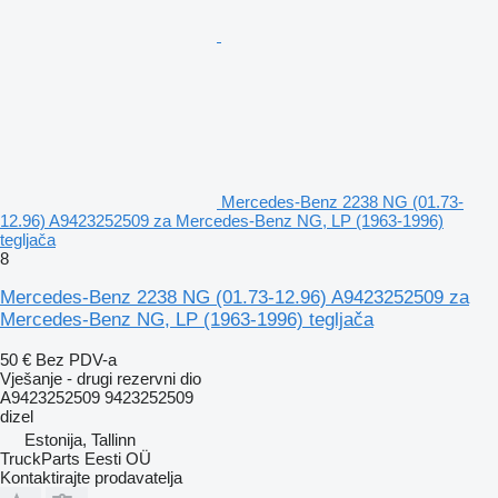
Mercedes-Benz 2238 NG (01.73-
12.96) A9423252509 za Mercedes-Benz NG, LP (1963-1996)
tegljača
8
Mercedes-Benz 2238 NG (01.73-12.96) A9423252509 za
Mercedes-Benz NG, LP (1963-1996) tegljača
50 €
Bez PDV-a
Vješanje - drugi rezervni dio
A9423252509 9423252509
dizel
Estonija, Tallinn
TruckParts Eesti OÜ
Kontaktirajte prodavatelja