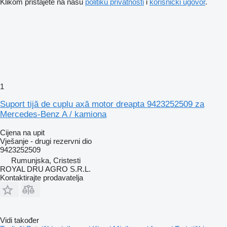
Klikom pristajete na našu
politiku privatnosti
i
korisnički ugovor
.
1
Suport tijă de cuplu axă motor dreapta 9423252509 za
Mercedes-Benz A / kamiona
Cijena na upit
Vješanje - drugi rezervni dio
9423252509
Rumunjska, Cristesti
ROYAL DRU AGRO S.R.L.
Kontaktirajte prodavatelja
Vidi također