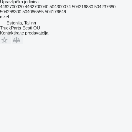
Upravljačka jedinica
4462700030 4462700040 504300074 504216880 504237680
504298300 504086555 504176649
dizel
Estonija, Tallinn
TruckParts Eesti OÜ
Kontaktirajte prodavatelja