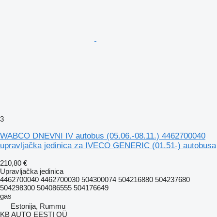
3
WABCO DNEVNI IV autobus (05.06.-08.11.) 4462700040
upravljačka jedinica za IVECO GENERIC (01.51-) autobusa
210,80 €
Upravljačka jedinica
4462700040 4462700030 504300074 504216880 504237680
504298300 504086555 504176649
gas
Estonija, Rummu
KB AUTO EESTI OÜ