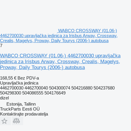
WABCO CROSSWAY (01.06-)
4462700030 upravljačka jedinica za Irisbus Arway, Crossway,
Crealis, Magelys, Proway, Daily Tourys (2006-) autobusa
7
WABCO CROSSWAY (01.06-) 4462700030 upravljačka
jedinica za Irisbus Arway, Crossway, Crealis, Magelys,
Proway, Daily Tourys (2006-) autobusa
168,55 €
Bez PDV-a
Upravljačka jedinica
4462700030 4462700040 504300074 504216880 504237680
504298300 504086555 504176649
dizel
Estonija, Tallinn
TruckParts Eesti OÜ
Kontaktirajte prodavatelja