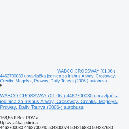
WABCO CROSSWAY (01.06-)
4462700030 upravljačka jedinica za Irisbus Arway, Crossway,
Crealis, Magelys, Proway, Daily Tourys (2006-) autobusa
5
WABCO CROSSWAY (01.06-) 4462700030 upravljačka
jedinica za Irisbus Arway, Crossway, Crealis, Magelys,
Proway, Daily Tourys (2006-) autobusa
168,55 €
Bez PDV-a
Upravljačka jedinica
4462700030 4462700040 504300074 504216880 504237680