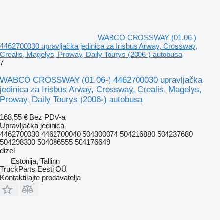
WABCO CROSSWAY (01.06-)
4462700030 upravljačka jedinica za Irisbus Arway, Crossway,
Crealis, Magelys, Proway, Daily Tourys (2006-) autobusa
7
WABCO CROSSWAY (01.06-) 4462700030 upravljačka
jedinica za Irisbus Arway, Crossway, Crealis, Magelys,
Proway, Daily Tourys (2006-) autobusa
168,55 €
Bez PDV-a
Upravljačka jedinica
4462700030 4462700040 504300074 504216880 504237680
504298300 504086555 504176649
dizel
Estonija, Tallinn
TruckParts Eesti OÜ
Kontaktirajte prodavatelja