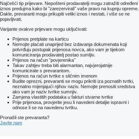
Najčešći tip prijevare. Nepošteni prodavatelji mogu zatražiti određeni
iznos predujma kako bi "zarezervirali" vaše pravo na kupnju opreme.
Dakle, prevaranti mogu prikupiti veliki iznos i nestati, i više se ne
pojavljivati.
Varijante ovakve prijevare mogu uključivati:
Prijenos pretplate na karticu
Nemojte plaćati unaprijed bez izdavanja dokumenata koji
potvrđuju postupak prijenosa novca, ako vam je tijekom
komuniciranja prodavatelj postao sumljiv.
Prijenos na račun "povjerenika"
Takav zahtjev treba biti alarmantan, najvjerojatnije
komunicirate s prevarantom.
Prijenos na račun tvrtke s sličnim imenom
Budite oprezni, prevaranti se mogu prikriti iza poznatih tvrtki,
neznatno mijenjajući njihov naziv. Nemojte prenositi sredstva
ako vam je naziv tvrtke sumnjiv.
Zamjena vlastitih podataka u fakturi stvarne tvrtke
Prije prijenosa, provjerite jesu li navedeni detaljie ispravni i
odnose li se na navedenu tvrtku.
Pronašli ste prevaranta?
Javite nam