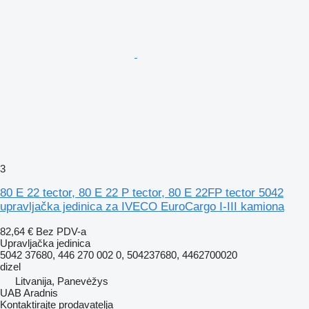
3
80 E 22 tector, 80 E 22 P tector, 80 E 22FP tector 5042
upravljačka jedinica za IVECO EuroCargo I-III kamiona
82,64 €
Bez PDV-a
Upravljačka jedinica
5042 37680, 446 270 002 0, 504237680, 4462700020
dizel
Litvanija, Panevėžys
UAB Aradnis
Kontaktirajte prodavatelja