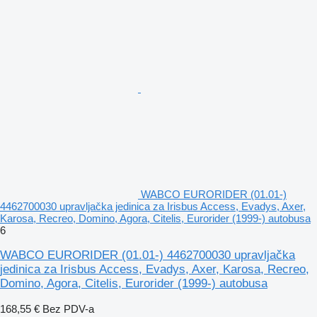
WABCO EURORIDER (01.01-)
4462700030 upravljačka jedinica za Irisbus Access, Evadys, Axer,
Karosa, Recreo, Domino, Agora, Citelis, Eurorider (1999-) autobusa
6
WABCO EURORIDER (01.01-) 4462700030 upravljačka
jedinica za Irisbus Access, Evadys, Axer, Karosa, Recreo,
Domino, Agora, Citelis, Eurorider (1999-) autobusa
168,55 €
Bez PDV-a