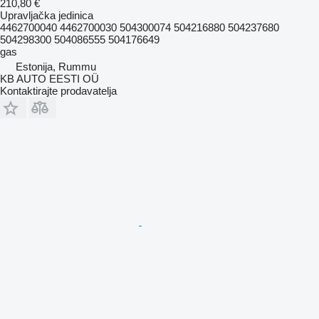
210,80 €
Upravljačka jedinica
4462700040 4462700030 504300074 504216880 504237680
504298300 504086555 504176649
gas
Estonija, Rummu
KB AUTO EESTI OÜ
Kontaktirajte prodavatelja