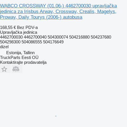
WABCO CROSSWAY (01.06-) 4462700030 upravljačka
jedinica za Irisbus Arway, Crossway, Crealis, Magelys,
Proway, Daily Tourys (2006-) autobusa
168,55 €
Bez PDV-a
Upravljačka jedinica
4462700030 4462700040 504300074 504216880 504237680
504298300 504086555 504176649
dizel
Estonija, Tallinn
TruckParts Eesti OÜ
Kontaktirajte prodavatelja