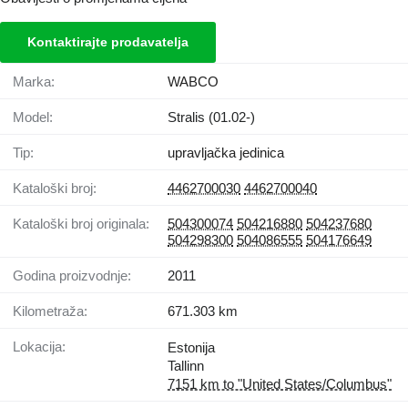
Kontaktirajte prodavatelja
Marka:
WABCO
Model:
Stralis (01.02-)
Tip:
upravljačka jedinica
Kataloški broj:
4462700030
4462700040
Kataloški broj originala:
504300074
504216880
504237680
504298300
504086555
504176649
Godina proizvodnje:
2011
Kilometraža:
671.303 km
Lokacija:
Estonija
Tallinn
7151 km to "United States/Columbus"