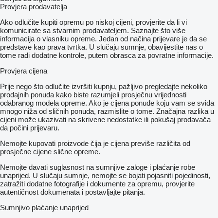
Provjera prodavatelja
Ako odlučite kupiti opremu po niskoj cijeni, provjerite da li vi
komunicirate sa stvarnim prodavateljem. Saznajte što više
informacija o vlasniku opreme. Jedan od načina prijevare je da se
predstave kao prava tvrtka. U slučaju sumnje, obavijestite nas o
tome radi dodatne kontrole, putem obrasca za povratne informacije.
Provjera cijena
Prije nego što odlučite izvršiti kupnju, pažljivo pregledajte nekoliko
prodajnih ponuda kako biste razumjeli prosječnu vrijednosti
odabranog modela opreme. Ako je cijena ponude koju vam se sviđa
mnogo niža od sličnih ponuda, razmislite o tome. Značajna razlika u
cijeni može ukazivati ​​na skrivene nedostatke ili pokušaj prodavača
da počini prijevaru.
Nemojte kupovati proizvode čija je cijena previše različita od
prosječne cijene slične opreme.
Nemojte davati suglasnost na sumnjive zaloge i plaćanje robe
unaprijed. U slučaju sumnje, nemojte se bojati pojasniti pojedinosti,
zatražiti dodatne fotografije i dokumente za opremu, provjerite
autentičnost dokumenata i postavljajte pitanja.
Sumnjivo plaćanje unaprijed