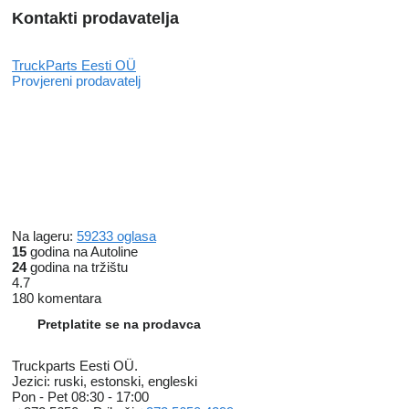
Kontakti prodavatelja
TruckParts Eesti OÜ
Provjereni prodavatelj
Na lageru:
59233 oglasa
15
godina na Autoline
24
godina na tržištu
4.7
180 komentara
Pretplatite se na prodavca
Truckparts Eesti OÜ.
Jezici:
ruski, estonski, engleski
Pon - Pet
08:30 - 17:00