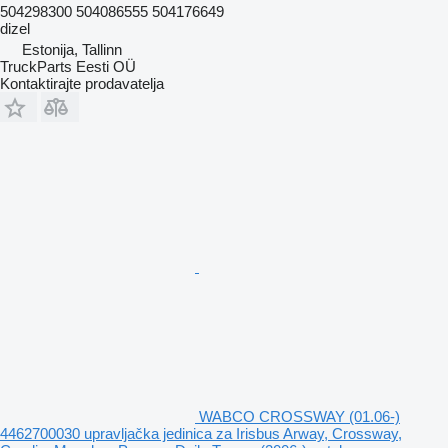
504298300 504086555 504176649
dizel
Estonija, Tallinn
TruckParts Eesti OÜ
Kontaktirajte prodavatelja
WABCO CROSSWAY (01.06-)
4462700030 upravljačka jedinica za Irisbus Arway, Crossway,