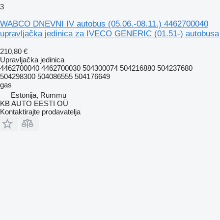
3
WABCO DNEVNI IV autobus (05.06.-08.11.) 4462700040
upravljačka jedinica za IVECO GENERIC (01.51-) autobusa
210,80 €
Upravljačka jedinica
4462700040 4462700030 504300074 504216880 504237680
504298300 504086555 504176649
gas
Estonija, Rummu
KB AUTO EESTI OÜ
Kontaktirajte prodavatelja