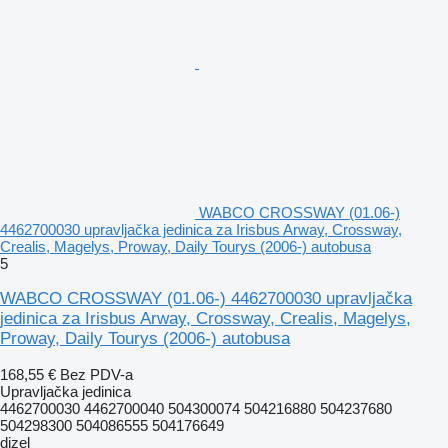
WABCO CROSSWAY (01.06-)
4462700030 upravljačka jedinica za Irisbus Arway, Crossway,
Crealis, Magelys, Proway, Daily Tourys (2006-) autobusa
5
WABCO CROSSWAY (01.06-) 4462700030 upravljačka
jedinica za Irisbus Arway, Crossway, Crealis, Magelys,
Proway, Daily Tourys (2006-) autobusa
168,55 €
Bez PDV-a
Upravljačka jedinica
4462700030 4462700040 504300074 504216880 504237680
504298300 504086555 504176649
dizel