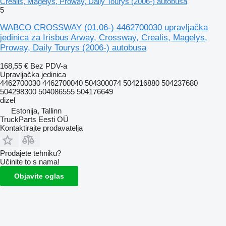
Crealis, Magelys, Proway, Daily Tourys (2006-) autobusa
5
WABCO CROSSWAY (01.06-) 4462700030 upravljačka
jedinica za Irisbus Arway, Crossway, Crealis, Magelys,
Proway, Daily Tourys (2006-) autobusa
168,55 €
Bez PDV-a
Upravljačka jedinica
4462700030 4462700040 504300074 504216880 504237680
504298300 504086555 504176649
dizel
Estonija, Tallinn
TruckParts Eesti OÜ
Kontaktirajte prodavatelja
Prodajete tehniku?
Učinite to s nama!
Objavite oglas