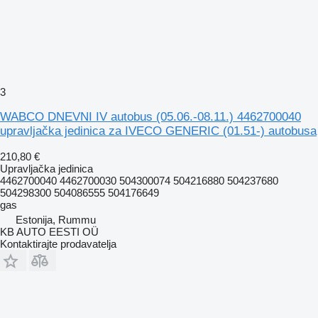
3
WABCO DNEVNI IV autobus (05.06.-08.11.) 4462700040
upravljačka jedinica za IVECO GENERIC (01.51-) autobusa
210,80 €
Upravljačka jedinica
4462700040 4462700030 504300074 504216880 504237680
504298300 504086555 504176649
gas
Estonija, Rummu
KB AUTO EESTI OÜ
Kontaktirajte prodavatelja