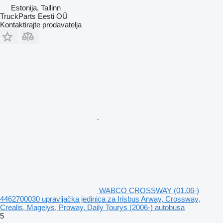
Estonija, Tallinn
TruckParts Eesti OÜ
Kontaktirajte prodavatelja
WABCO CROSSWAY (01.06-)
4462700030 upravljačka jedinica za Irisbus Arway, Crossway,
Crealis, Magelys, Proway, Daily Tourys (2006-) autobusa
5