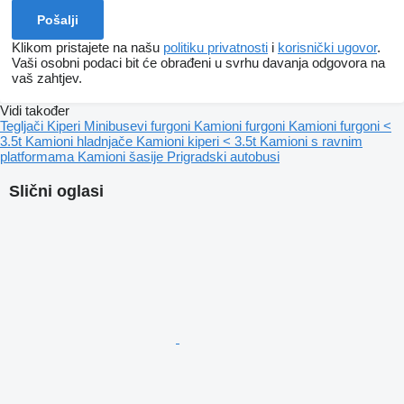
Klikom pristajete na našu
politiku privatnosti
i
korisnički ugovor
.
Vaši osobni podaci bit će obrađeni u svrhu davanja odgovora na
vaš zahtjev.
Vidi također
Tegljači
Kiperi
Minibusevi furgoni
Kamioni furgoni
Kamioni furgoni <
3.5t
Kamioni hladnjače
Kamioni kiperi < 3.5t
Kamioni s ravnim
platformama
Kamioni šasije
Prigradski autobusi
Slični oglasi