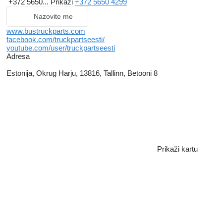
+372 5650...
Prikaži
+372 5650 4299
Nazovite me
www.bustruckparts.com
facebook.com/truckpartseesti/
youtube.com/user/truckpartseesti
Adresa
Estonija, Okrug Harju, 13816, Tallinn, Betooni 8
Prikaži kartu