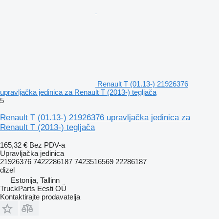
Renault T (01.13-) 21926376
upravljačka jedinica za Renault T (2013-) tegljača
5
Renault T (01.13-) 21926376 upravljačka jedinica za
Renault T (2013-) tegljača
165,32 €
Bez PDV-a
Upravljačka jedinica
21926376 7422286187 7423516569 22286187
dizel
Estonija, Tallinn
TruckParts Eesti OÜ
Kontaktirajte prodavatelja