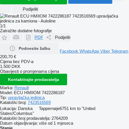
Podijeliti
1/1
Zatražite dodatne fotografije
PDF
Podijeliti
Podnesite žalbu
Facebook
WhatsApp
Viber
Telegram
200,70 €
Cijena bez PDV-a
1.500 DKK
Obavijesti o promjenama cijena
Kontaktirajte prodavatelja
Marka:
Renault
Model:
ECU HMIIOM 7422286187
Tip:
upravljačka jedinica
Kataloški broj:
7423516569
Lokacija:
Danska
Tappernøje
6751 km to "United
States/Columbus"
Kataloški broj prodavatelja:
2764209
Datum objavljivanja:
više od 1 mjeseca
Stanje