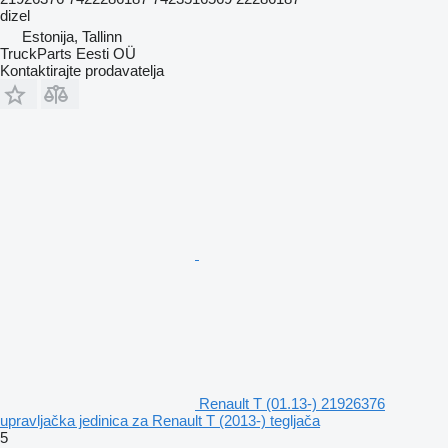
dizel
Estonija, Tallinn
TruckParts Eesti OÜ
Kontaktirajte prodavatelja
Renault T (01.13-) 21926376
upravljačka jedinica za Renault T (2013-) tegljača
5