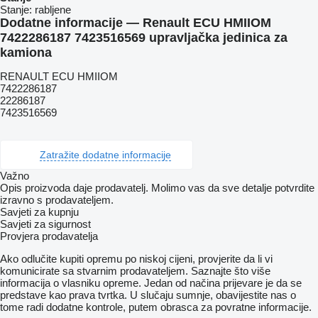
Stanje:
rabljene
Dodatne informacije — Renault ECU HMIIOM
7422286187 7423516569 upravljačka jedinica za
kamiona
RENAULT ECU HMIIOM
7422286187
22286187
7423516569
Zatražite dodatne informacije
Važno
Opis proizvoda daje prodavatelj. Molimo vas da sve detalje potvrdite
izravno s prodavateljem.
Savjeti za kupnju
Savjeti za sigurnost
Provjera prodavatelja
Ako odlučite kupiti opremu po niskoj cijeni, provjerite da li vi
komunicirate sa stvarnim prodavateljem. Saznajte što više
informacija o vlasniku opreme. Jedan od načina prijevare je da se
predstave kao prava tvrtka. U slučaju sumnje, obavijestite nas o
tome radi dodatne kontrole, putem obrasca za povratne informacije.