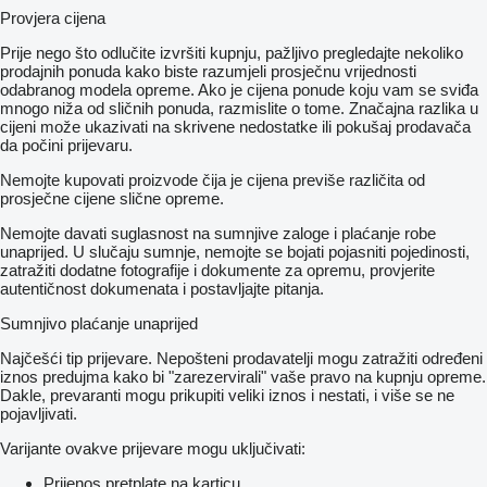
Provjera cijena
Prije nego što odlučite izvršiti kupnju, pažljivo pregledajte nekoliko
prodajnih ponuda kako biste razumjeli prosječnu vrijednosti
odabranog modela opreme. Ako je cijena ponude koju vam se sviđa
mnogo niža od sličnih ponuda, razmislite o tome. Značajna razlika u
cijeni može ukazivati ​​na skrivene nedostatke ili pokušaj prodavača
da počini prijevaru.
Nemojte kupovati proizvode čija je cijena previše različita od
prosječne cijene slične opreme.
Nemojte davati suglasnost na sumnjive zaloge i plaćanje robe
unaprijed. U slučaju sumnje, nemojte se bojati pojasniti pojedinosti,
zatražiti dodatne fotografije i dokumente za opremu, provjerite
autentičnost dokumenata i postavljajte pitanja.
Sumnjivo plaćanje unaprijed
Najčešći tip prijevare. Nepošteni prodavatelji mogu zatražiti određeni
iznos predujma kako bi "zarezervirali" vaše pravo na kupnju opreme.
Dakle, prevaranti mogu prikupiti veliki iznos i nestati, i više se ne
pojavljivati.
Varijante ovakve prijevare mogu uključivati:
Prijenos pretplate na karticu