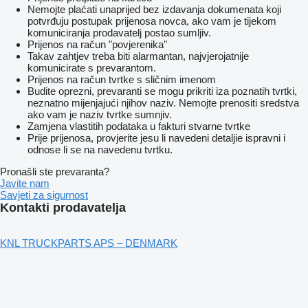
Nemojte plaćati unaprijed bez izdavanja dokumenata koji
potvrđuju postupak prijenosa novca, ako vam je tijekom
komuniciranja prodavatelj postao sumljiv.
Prijenos na račun "povjerenika"
Takav zahtjev treba biti alarmantan, najvjerojatnije
komunicirate s prevarantom.
Prijenos na račun tvrtke s sličnim imenom
Budite oprezni, prevaranti se mogu prikriti iza poznatih tvrtki,
neznatno mijenjajući njihov naziv. Nemojte prenositi sredstva
ako vam je naziv tvrtke sumnjiv.
Zamjena vlastitih podataka u fakturi stvarne tvrtke
Prije prijenosa, provjerite jesu li navedeni detaljie ispravni i
odnose li se na navedenu tvrtku.
Pronašli ste prevaranta?
Javite nam
Savjeti za sigurnost
Kontakti prodavatelja
KNL TRUCKPARTS APS – DENMARK