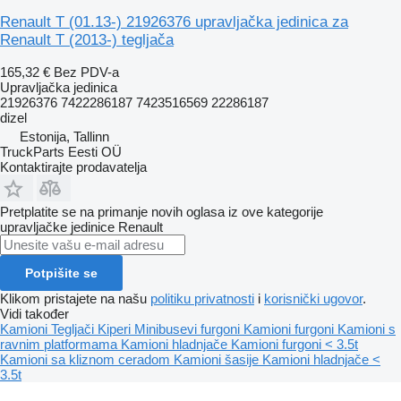
Renault T (01.13-) 21926376 upravljačka jedinica za
Renault T (2013-) tegljača
165,32 €
Bez PDV-a
Upravljačka jedinica
21926376 7422286187 7423516569 22286187
dizel
Estonija, Tallinn
TruckParts Eesti OÜ
Kontaktirajte prodavatelja
Pretplatite se na primanje novih oglasa iz ove kategorije
upravljačke jedinice
Renault
Potpišite se
Klikom pristajete na našu
politiku privatnosti
i
korisnički ugovor
.
Vidi također
Kamioni
Tegljači
Kiperi
Minibusevi furgoni
Kamioni furgoni
Kamioni s
ravnim platformama
Kamioni hladnjače
Kamioni furgoni < 3.5t
Kamioni sa kliznom ceradom
Kamioni šasije
Kamioni hladnjače <
3.5t