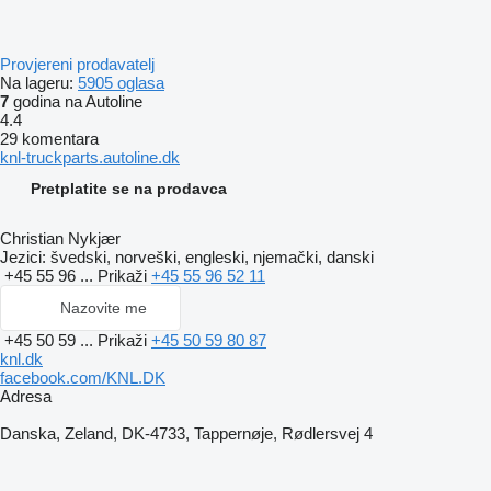
Provjereni prodavatelj
Na lageru:
5905 oglasa
7
godina na Autoline
4.4
29 komentara
knl-truckparts.autoline.dk
Pretplatite se na prodavca
Christian Nykjær
Jezici:
švedski, norveški, engleski, njemački, danski
+45 55 96 ...
Prikaži
+45 55 96 52 11
Nazovite me
+45 50 59 ...
Prikaži
+45 50 59 80 87
knl.dk
facebook.com/KNL.DK
Adresa
Danska, Zeland, DK-4733, Tappernøje, Rødlersvej 4