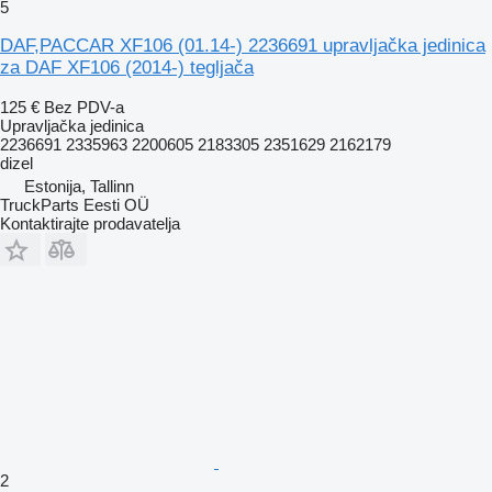
5
DAF,PACCAR XF106 (01.14-) 2236691 upravljačka jedinica
za DAF XF106 (2014-) tegljača
125 €
Bez PDV-a
Upravljačka jedinica
2236691 2335963 2200605 2183305 2351629 2162179
dizel
Estonija, Tallinn
TruckParts Eesti OÜ
Kontaktirajte prodavatelja
2