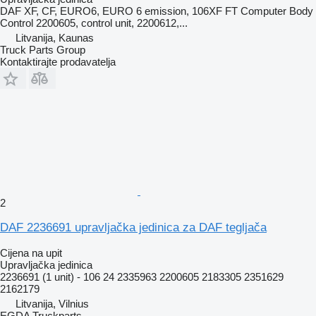
DAF XF, CF, EURO6, EURO 6 emission, 106XF FT Computer Body
Control 2200605, control unit, 2200612,...
Litvanija, Kaunas
Truck Parts Group
Kontaktirajte prodavatelja
2
DAF 2236691 upravljačka jedinica za DAF tegljača
Cijena na upit
Upravljačka jedinica
2236691 (1 unit) - 106 24 2335963 2200605 2183305 2351629
2162179
Litvanija, Vilnius
EGDA Truckparts