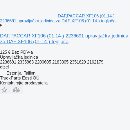
DAF,PACCAR XF106 (01.14-)
2236691 upravljačka jedinica za DAF XF106 (01.14-) tegljača
5
DAF,PACCAR XF106 (01.14-) 2236691 upravljačka jedinica
za DAF XF106 (01.14-) tegljača
125 €
Bez PDV-a
Upravljačka jedinica
2236691 2335963 2200605 2183305 2351629 2162179
dizel
Estonija, Tallinn
TruckParts Eesti OÜ
Kontaktirajte prodavatelja