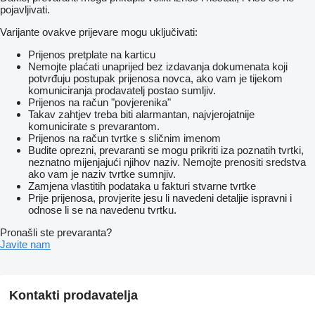
pojavljivati.
Varijante ovakve prijevare mogu uključivati:
Prijenos pretplate na karticu
Nemojte plaćati unaprijed bez izdavanja dokumenata koji
potvrđuju postupak prijenosa novca, ako vam je tijekom
komuniciranja prodavatelj postao sumljiv.
Prijenos na račun "povjerenika"
Takav zahtjev treba biti alarmantan, najvjerojatnije
komunicirate s prevarantom.
Prijenos na račun tvrtke s sličnim imenom
Budite oprezni, prevaranti se mogu prikriti iza poznatih tvrtki,
neznatno mijenjajući njihov naziv. Nemojte prenositi sredstva
ako vam je naziv tvrtke sumnjiv.
Zamjena vlastitih podataka u fakturi stvarne tvrtke
Prije prijenosa, provjerite jesu li navedeni detaljie ispravni i
odnose li se na navedenu tvrtku.
Pronašli ste prevaranta?
Javite nam
Kontakti prodavatelja