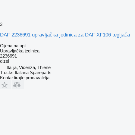
3
DAF 2236691 upravljačka jedinica za DAF XF106 tegljača
Cijena na upit
Upravljačka jedinica
2236691
dizel
Italija, Vicenza, Thiene
Trucks Italiana Spareparts
Kontaktirajte prodavatelja