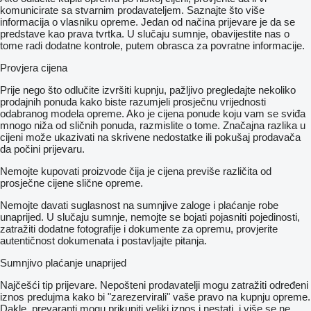
komunicirate sa stvarnim prodavateljem. Saznajte što više
informacija o vlasniku opreme. Jedan od načina prijevare je da se
predstave kao prava tvrtka. U slučaju sumnje, obavijestite nas o
tome radi dodatne kontrole, putem obrasca za povratne informacije.
Provjera cijena
Prije nego što odlučite izvršiti kupnju, pažljivo pregledajte nekoliko
prodajnih ponuda kako biste razumjeli prosječnu vrijednosti
odabranog modela opreme. Ako je cijena ponude koju vam se sviđa
mnogo niža od sličnih ponuda, razmislite o tome. Značajna razlika u
cijeni može ukazivati ​​na skrivene nedostatke ili pokušaj prodavača
da počini prijevaru.
Nemojte kupovati proizvode čija je cijena previše različita od
prosječne cijene slične opreme.
Nemojte davati suglasnost na sumnjive zaloge i plaćanje robe
unaprijed. U slučaju sumnje, nemojte se bojati pojasniti pojedinosti,
zatražiti dodatne fotografije i dokumente za opremu, provjerite
autentičnost dokumenata i postavljajte pitanja.
Sumnjivo plaćanje unaprijed
Najčešći tip prijevare. Nepošteni prodavatelji mogu zatražiti određeni
iznos predujma kako bi "zarezervirali" vaše pravo na kupnju opreme.
Dakle, prevaranti mogu prikupiti veliki iznos i nestati, i više se ne