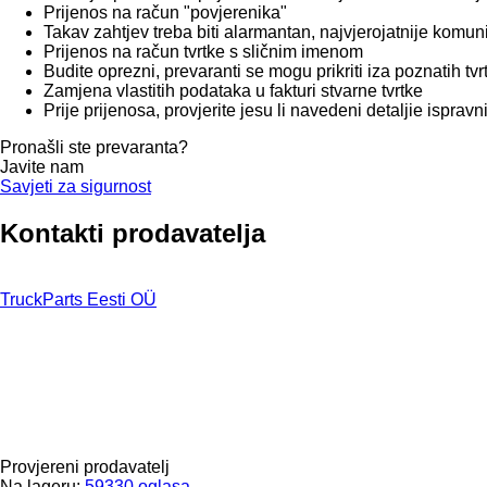
Prijenos na račun "povjerenika"
Takav zahtjev treba biti alarmantan, najvjerojatnije komun
Prijenos na račun tvrtke s sličnim imenom
Budite oprezni, prevaranti se mogu prikriti iza poznatih tv
Zamjena vlastitih podataka u fakturi stvarne tvrtke
Prije prijenosa, provjerite jesu li navedeni detaljie isprav
Pronašli ste prevaranta?
Javite nam
Savjeti za sigurnost
Kontakti prodavatelja
TruckParts Eesti OÜ
Provjereni prodavatelj
Na lageru:
59330 oglasa