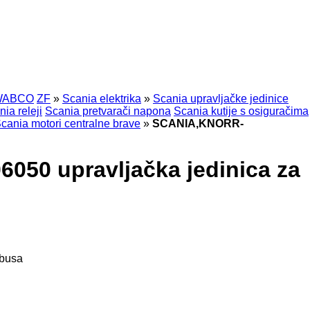
WABCO
ZF
»
Scania elektrika
»
Scania upravljačke jedinice
ia releji
Scania pretvarači napona
Scania kutije s osiguračima
cania motori centralne brave
»
SCANIA,KNORR-
50 upravljačka jedinica za
obusa