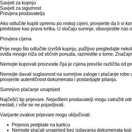
Savjeti za kupnju
Savjeti za sigurnost
Provjera prodavatelja
Ako odlučite kupiti opremu po niskoj cijeni, provjerite da li vi
predstave kao prava tvrtka. U slučaju sumnje, obavijestite nas 
Provjera cijena
Prije nego što odlučite izvršiti kupnju, pažljivo pregledajte 
sviđa mnogo niža od sličnih ponuda, razmislite o tome. Značajna 
Nemojte kupovati proizvode čija je cijena previše različita od p
Nemojte davati suglasnost na sumnjive zaloge i plaćanje robe un
provjerite autentičnost dokumenata i postavljajte pitanja.
Sumnjivo plaćanje unaprijed
Najčešći tip prijevare. Nepošteni prodavatelji mogu zatražiti od
nestati, i više se ne pojavljivati.
Varijante ovakve prijevare mogu uključivati:
Prijenos pretplate na karticu
Nemojte plaćati unaprijed bez izdavanja dokumenata koji 