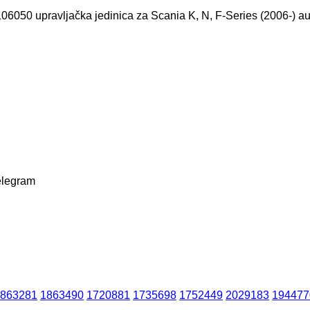
elegram
863281
1863490
1720881
1735698
1752449
2029183
194477