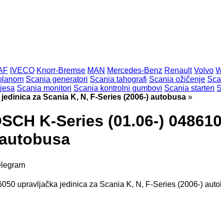
AF
IVECO
Knorr-Bremse
MAN
Mercedes-Benz
Renault
Volvo
volanom
Scania generatori
Scania tahografi
Scania ožičenje
Scan
vjesa
Scania monitori
Scania kontrolni gumbovi
Scania starteri
S
dinica za Scania K, N, F-Series (2006-) autobusa
»
K-Series (01.06-) 04861060
) autobusa
elegram
pravljačka jedinica za Scania K, N, F-Series (2006-) aut