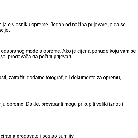
acija o vlasniku opreme. Jedan od načina prijevare je da se
cije.
nosti odabranog modela opreme. Ako je cijena ponude koju vam se
ušaj prodavača da počini prijevaru.
ti, zatražiti dodatne fotografije i dokumente za opremu,
ju opreme. Dakle, prevaranti mogu prikupiti veliki iznos i
iranja prodavatelj postao sumljiv.