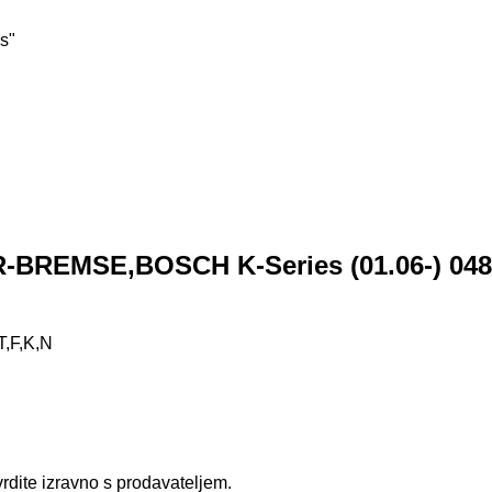
s"
BREMSE,BOSCH K-Series (01.06-) 04861
T,F,K,N
rdite izravno s prodavateljem.