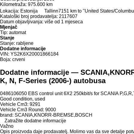
Kilometraža:
975.600 km
Lokacija:
Estonija
Tallinn
7151 km to "United States/Columbu
Kataloški broj prodavatelja:
2117607
Datum objavljivanja:
više od 1 mjeseca
Mjenjač
Tip:
automat
Stanje
Stanje:
rabljene
Dodatne informacije
VIN:
YS2K6X20001866184
Boja:
crveni
Dodatne informacije — SCANIA,KNORR-
K, N, F-Series (2006-) autobusa
0486106050 EBS control unit 6X2 250kbit/s for SCANIA P,G,R,
Good condition, used
Vehicle Cm3: 9291
Vehicle Cm3 Round: 9000
brand: SCANIA,KNORR-BREMSE,BOSCH
Zatražite dodatne informacije
Važno
Opis proizvoda daje prodavatelj. Molimo vas da sve detalje potv