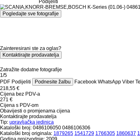
Podijeliti
Pogledajte sve fotografije
Zainteresirani ste za oglas?
Kontaktirajte prodavatelja
Zatražite dodatne fotografije
1/5
PDF
Podijeliti
Podnesite žalbu
Facebook
WhatsApp
Viber
T
218,55 €
Cijena bez PDV-a
271 €
Cijena s PDV-om
Obavijesti o promjenama cijena
Kontaktirajte prodavatelja
Tip:
upravljačka jedinica
Kataloški broj:
0486106050 0486106306
Kataloški broj originala:
1879265
1541729
1766305
1860637
1
Godina proizvodnje:
2009