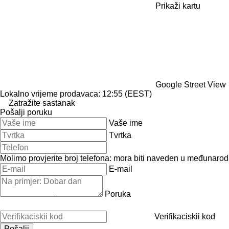
Prikaži kartu
Google Street View
Lokalno vrijeme prodavaca: 12:55 (EEST)
Zatražite sastanak
Pošalji poruku
Vaše ime
Tvrtka
Molimo provjerite broj telefona: mora biti naveden u međunaro
E-mail
Poruka
Verifikaciskii kod