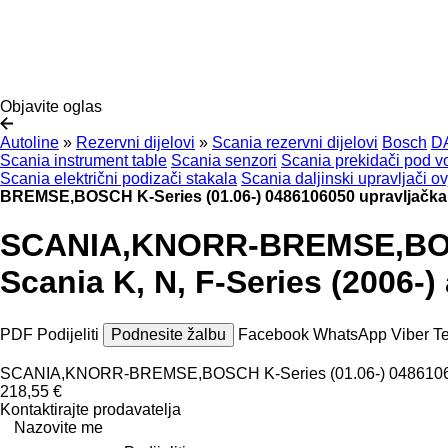
Objavite oglas
Autoline
»
Rezervni dijelovi
»
Scania rezervni dijelovi
Bosch
D
Scania instrument table
Scania senzori
Scania prekidači pod 
Scania električni podizači stakala
Scania daljinski upravljači o
BREMSE,BOSCH K-Series (01.06-) 0486106050 upravljačka je
SCANIA,KNORR-BREMSE,BOSCH 
Scania K, N, F-Series (2006-
PDF
Podijeliti
Podnesite žalbu
Facebook
WhatsApp
Viber
T
SCANIA,KNORR-BREMSE,BOSCH K-Series (01.06-) 0486106050 u
218,55 €
Kontaktirajte prodavatelja
Nazovite me