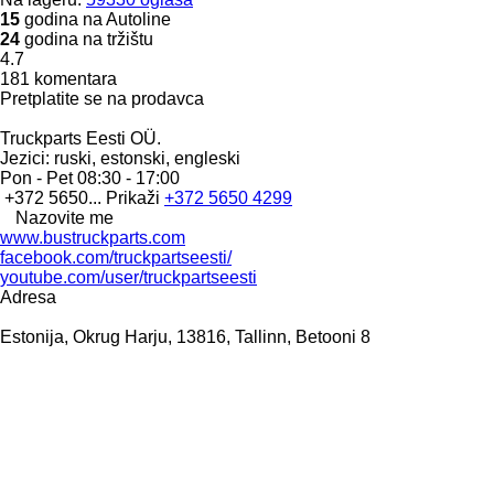
15
godina na Autoline
24
godina na tržištu
4.7
181 komentara
Pretplatite se na prodavca
Truckparts Eesti OÜ.
Jezici:
ruski, estonski, engleski
Pon - Pet
08:30 - 17:00
+372 5650...
Prikaži
+372 5650 4299
Nazovite me
www.bustruckparts.com
facebook.com/truckpartseesti/
youtube.com/user/truckpartseesti
Adresa
Estonija, Okrug Harju, 13816, Tallinn, Betooni 8