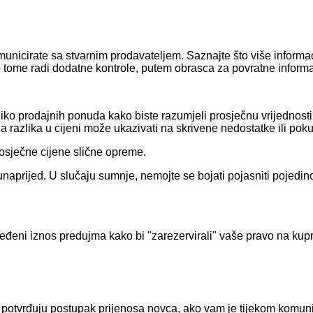
 komunicirate sa stvarnim prodavateljem. Saznajte što više inform
o tome radi dodatne kontrole, putem obrasca za povratne informa
nekoliko prodajnih ponuda kako biste razumjeli prosječnu vrijed
razlika u cijeni može ukazivati ​​na skrivene nedostatke ili pok
rosječne cijene slične opreme.
aprijed. U slučaju sumnje, nemojte se bojati pojasniti pojedinos
ređeni iznos predujma kako bi "zarezervirali" vaše pravo na kupn
potvrđuju postupak prijenosa novca, ako vam je tijekom komunic