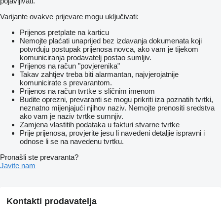
pojavljivati.
Varijante ovakve prijevare mogu uključivati:
Prijenos pretplate na karticu
Nemojte plaćati unaprijed bez izdavanja dokumenata koji
potvrđuju postupak prijenosa novca, ako vam je tijekom
komuniciranja prodavatelj postao sumljiv.
Prijenos na račun "povjerenika"
Takav zahtjev treba biti alarmantan, najvjerojatnije
komunicirate s prevarantom.
Prijenos na račun tvrtke s sličnim imenom
Budite oprezni, prevaranti se mogu prikriti iza poznatih tvrtki,
neznatno mijenjajući njihov naziv. Nemojte prenositi sredstva
ako vam je naziv tvrtke sumnjiv.
Zamjena vlastitih podataka u fakturi stvarne tvrtke
Prije prijenosa, provjerite jesu li navedeni detaljie ispravni i
odnose li se na navedenu tvrtku.
Pronašli ste prevaranta?
Javite nam
Kontakti prodavatelja