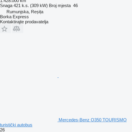
1.428.000 km
Snaga
421 k.s. (309 kW)
Broj mjesta
46
Rumunjska, Reșița
Borka Express
Kontaktirajte prodavatelja
Mercedes-Benz O350 TOURISMO
turistički autobus
26