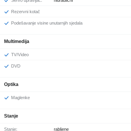
Servo upravljač:
hidraulični
Rezervni kotač
Podešavanje visine unutarnjih sjedala
Multimedija
TV/Video
DVD
Optika
Maglenke
Stanje
Stanje:
rabljene