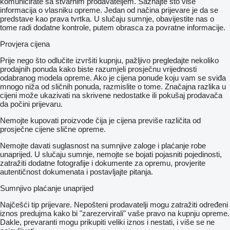
komunicirate sa stvarnim prodavateljem. Saznajte što više
informacija o vlasniku opreme. Jedan od načina prijevare je da se
predstave kao prava tvrtka. U slučaju sumnje, obavijestite nas o
tome radi dodatne kontrole, putem obrasca za povratne informacije.
Provjera cijena
Prije nego što odlučite izvršiti kupnju, pažljivo pregledajte nekoliko
prodajnih ponuda kako biste razumjeli prosječnu vrijednosti
odabranog modela opreme. Ako je cijena ponude koju vam se sviđa
mnogo niža od sličnih ponuda, razmislite o tome. Značajna razlika u
cijeni može ukazivati ​​na skrivene nedostatke ili pokušaj prodavača
da počini prijevaru.
Nemojte kupovati proizvode čija je cijena previše različita od
prosječne cijene slične opreme.
Nemojte davati suglasnost na sumnjive zaloge i plaćanje robe
unaprijed. U slučaju sumnje, nemojte se bojati pojasniti pojedinosti,
zatražiti dodatne fotografije i dokumente za opremu, provjerite
autentičnost dokumenata i postavljajte pitanja.
Sumnjivo plaćanje unaprijed
Najčešći tip prijevare. Nepošteni prodavatelji mogu zatražiti određeni
iznos predujma kako bi "zarezervirali" vaše pravo na kupnju opreme.
Dakle, prevaranti mogu prikupiti veliki iznos i nestati, i više se ne