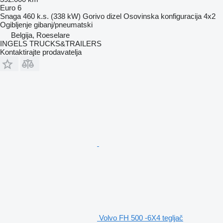
Euro 6
Snaga
460 k.s. (338 kW)
Gorivo
dizel
Osovinska konfiguracija
4x2
Ogibljenje
gibanj/pneumatski
Belgija, Roeselare
INGELS TRUCKS&TRAILERS
Kontaktirajte prodavatelja
Volvo FH 500 -6X4 tegljač