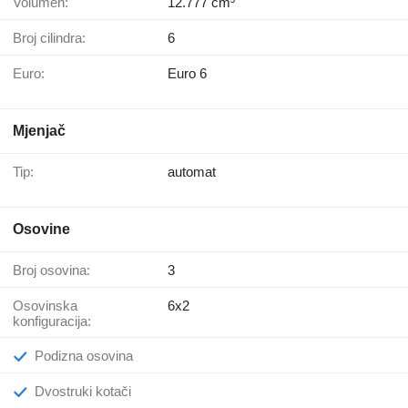
Volumen:
12.777 cm³
Broj cilindra:
6
Euro:
Euro 6
Mjenjač
Tip:
automat
Osovine
Broj osovina:
3
Osovinska
6x2
konfiguracija:
Podizna osovina
Dvostruki kotači