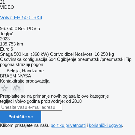
21
VIDEO
Volvo FH 500 -6X4
96.750 €
Bez PDV-a
Tegljač
2023
139.753 km
Euro 6
Snaga
500 k.s. (368 kW)
Gorivo
dizel
Nosivost
16.250 kg
Osovinska konfiguracija
6x4
Ogibljenje
pneumatski/pneumatski
Tip
pogona
stražnji pogon
Belgija, Handzame
BRAEM NV/SA
Kontaktirajte prodavatelja
Pretplatite se na primanje novih oglasa iz ove kategorije
tegljači
Volvo
godina proizvodnje: od 2018
Potpišite se
Klikom pristajete na našu
politiku privatnosti
i
korisnički ugovor
.