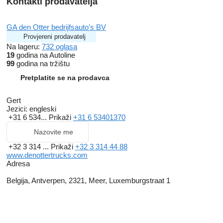
Kontakti prodavatelja
GA den Otter bedrijfsauto’s BV
Provjereni prodavatelj
Na lageru:
732 oglasa
19
godina na Autoline
99
godina na tržištu
Pretplatite se na prodavca
Gert
Jezici:
engleski
+31 6 534...
Prikaži
+31 6 53401370
Nazovite me
+32 3 314 ...
Prikaži
+32 3 314 44 88
www.denottertrucks.com
Adresa
Belgija, Antverpen, 2321, Meer, Luxemburgstraat 1