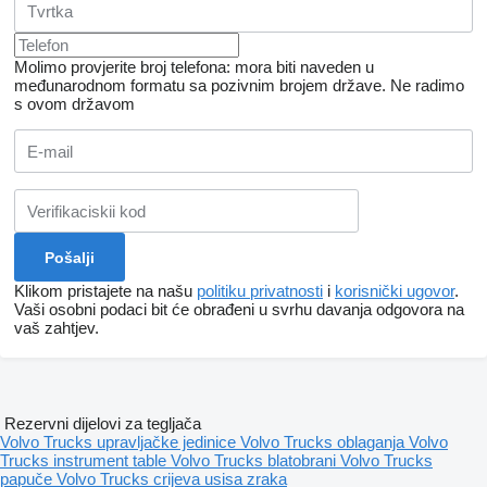
Molimo provjerite broj telefona: mora biti naveden u
međunarodnom formatu sa pozivnim brojem države.
Ne radimo
s ovom državom
Klikom pristajete na našu
politiku privatnosti
i
korisnički ugovor
.
Vaši osobni podaci bit će obrađeni u svrhu davanja odgovora na
vaš zahtjev.
Rezervni dijelovi za tegljača
Volvo Trucks upravljačke jedinice
Volvo Trucks oblaganja
Volvo
Trucks instrument table
Volvo Trucks blatobrani
Volvo Trucks
papuče
Volvo Trucks crijeva usisa zraka