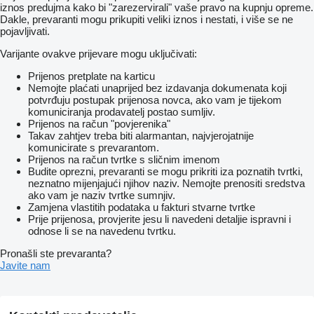
iznos predujma kako bi "zarezervirali" vaše pravo na kupnju opreme.
Dakle, prevaranti mogu prikupiti veliki iznos i nestati, i više se ne
pojavljivati.
Varijante ovakve prijevare mogu uključivati:
Prijenos pretplate na karticu
Nemojte plaćati unaprijed bez izdavanja dokumenata koji
potvrđuju postupak prijenosa novca, ako vam je tijekom
komuniciranja prodavatelj postao sumljiv.
Prijenos na račun "povjerenika"
Takav zahtjev treba biti alarmantan, najvjerojatnije
komunicirate s prevarantom.
Prijenos na račun tvrtke s sličnim imenom
Budite oprezni, prevaranti se mogu prikriti iza poznatih tvrtki,
neznatno mijenjajući njihov naziv. Nemojte prenositi sredstva
ako vam je naziv tvrtke sumnjiv.
Zamjena vlastitih podataka u fakturi stvarne tvrtke
Prije prijenosa, provjerite jesu li navedeni detaljie ispravni i
odnose li se na navedenu tvrtku.
Pronašli ste prevaranta?
Javite nam