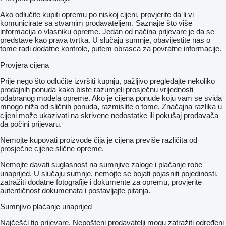
Ako odlučite kupiti opremu po niskoj cijeni, provjerite da li vi
komunicirate sa stvarnim prodavateljem. Saznajte što više
informacija o vlasniku opreme. Jedan od načina prijevare je da se
predstave kao prava tvrtka. U slučaju sumnje, obavijestite nas o
tome radi dodatne kontrole, putem obrasca za povratne informacije.
Provjera cijena
Prije nego što odlučite izvršiti kupnju, pažljivo pregledajte nekoliko
prodajnih ponuda kako biste razumjeli prosječnu vrijednosti
odabranog modela opreme. Ako je cijena ponude koju vam se sviđa
mnogo niža od sličnih ponuda, razmislite o tome. Značajna razlika u
cijeni može ukazivati ​​na skrivene nedostatke ili pokušaj prodavača
da počini prijevaru.
Nemojte kupovati proizvode čija je cijena previše različita od
prosječne cijene slične opreme.
Nemojte davati suglasnost na sumnjive zaloge i plaćanje robe
unaprijed. U slučaju sumnje, nemojte se bojati pojasniti pojedinosti,
zatražiti dodatne fotografije i dokumente za opremu, provjerite
autentičnost dokumenata i postavljajte pitanja.
Sumnjivo plaćanje unaprijed
Najčešći tip prijevare. Nepošteni prodavatelji mogu zatražiti određeni