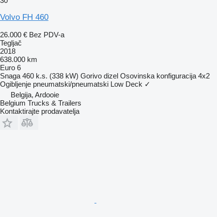
30
Volvo FH 460
26.000 €
Bez PDV-a
Tegljač
2018
638.000 km
Euro 6
Snaga
460 k.s. (338 kW)
Gorivo
dizel
Osovinska konfiguracija
4x2
Ogibljenje
pneumatski/pneumatski
Low Deck
✓
Belgija, Ardooie
Belgium Trucks & Trailers
Kontaktirajte prodavatelja