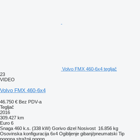
Volvo FMX 460-6x4 tegljač
23
VIDEO
Volvo FMX 460-6x4
46.750 €
Bez PDV-a
Tegljač
2016
309.427 km
Euro 6
Snaga
460 k.s. (338 kW)
Gorivo
dizel
Nosivost
16.856 kg
Osovinska konfiguracija
6x4
Ogibljenje
gibanj/pneumatski
Tip
pogona
stražnji pogon