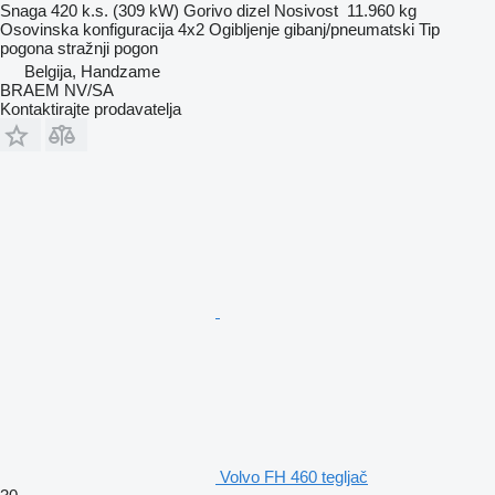
Snaga
420 k.s. (309 kW)
Gorivo
dizel
Nosivost
11.960 kg
Osovinska konfiguracija
4x2
Ogibljenje
gibanj/pneumatski
Tip
pogona
stražnji pogon
Belgija, Handzame
BRAEM NV/SA
Kontaktirajte prodavatelja
Volvo FH 460 tegljač