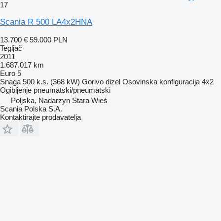
17
Scania R 500 LA4x2HNA
13.700 €
59.000 PLN
Tegljač
2011
1.687.017 km
Euro 5
Snaga
500 k.s. (368 kW)
Gorivo
dizel
Osovinska konfiguracija
4x2
Ogibljenje
pneumatski/pneumatski
Poljska, Nadarzyn Stara Wieś
Scania Polska S.A.
Kontaktirajte prodavatelja