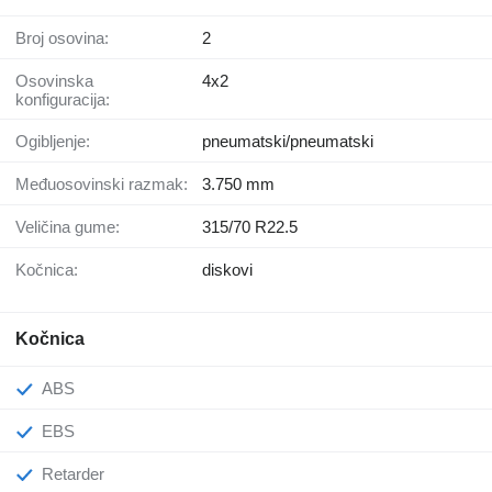
Broj osovina:
2
Osovinska
4x2
konfiguracija:
Ogibljenje:
pneumatski/pneumatski
Međuosovinski razmak:
3.750 mm
Veličina gume:
315/70 R22.5
Kočnica:
diskovi
Kočnica
ABS
EBS
Retarder