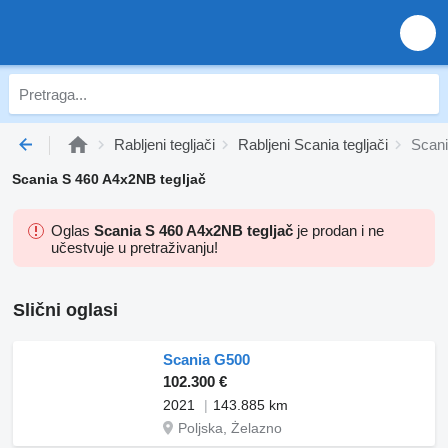
Rabljeni tegljači
Rabljeni Scania tegljači
Scani
Scania S 460 A4x2NB tegljač
Oglas
Scania S 460 A4x2NB tegljač
je prodan i ne
učestvuje u pretraživanju!
Slični oglasi
Scania G500
102.300 €
2021
143.885 km
Poljska, Żelazno