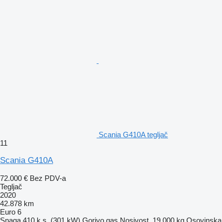
Scania G410A tegljač
11
Scania G410A
72.000 €
Bez PDV-a
Tegljač
2020
42.878 km
Euro 6
Snaga
410 k.s. (301 kW)
Gorivo
gas
Nosivost
19.000 kg
Osovinska