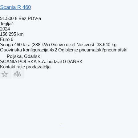
Scania R 460
91.500 €
Bez PDV-a
Tegljač
2024
156.295 km
Euro 6
Snaga
460 k.s. (338 kW)
Gorivo
dizel
Nosivost
33.640 kg
Osovinska konfiguracija
4x2
Ogibljenje
pneumatski/pneumatski
Poljska, Gdańsk
SCANIA POLSKA S.A. oddział GDAŃSK
Kontaktirajte prodavatelja