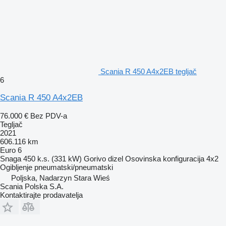
Scania R 450 A4x2EB tegljač
6
Scania R 450 A4x2EB
76.000 €
Bez PDV-a
Tegljač
2021
606.116 km
Euro 6
Snaga
450 k.s. (331 kW)
Gorivo
dizel
Osovinska konfiguracija
4x2
Ogibljenje
pneumatski/pneumatski
Poljska, Nadarzyn Stara Wieś
Scania Polska S.A.
Kontaktirajte prodavatelja