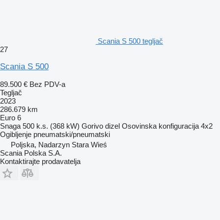
Scania S 500 tegljač
27
Scania S 500
89.500 €
Bez PDV-a
Tegljač
2023
286.679 km
Euro 6
Snaga
500 k.s. (368 kW)
Gorivo
dizel
Osovinska konfiguracija
4x2
Ogibljenje
pneumatski/pneumatski
Poljska, Nadarzyn Stara Wieś
Scania Polska S.A.
Kontaktirajte prodavatelja