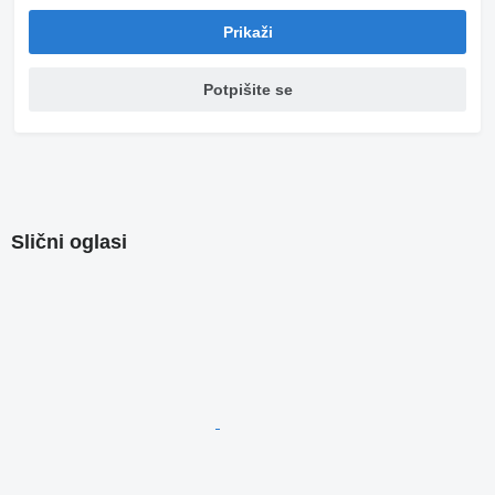
Prikaži
Potpišite se
Slični oglasi