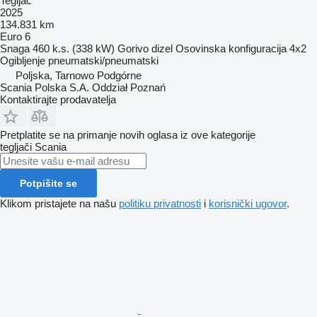
Tegljač
2025
134.831 km
Euro 6
Snaga
460 k.s. (338 kW)
Gorivo
dizel
Osovinska konfiguracija
4x2
Ogibljenje
pneumatski/pneumatski
Poljska, Tarnowo Podgórne
Scania Polska S.A. Oddział Poznań
Kontaktirajte prodavatelja
Pretplatite se na primanje novih oglasa iz ove kategorije
tegljači
Scania
Potpišite se
Klikom pristajete na našu
politiku privatnosti
i
korisnički ugovor
.