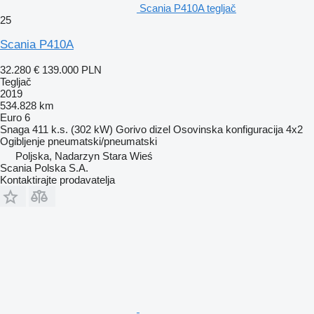
Scania P410A tegljač
25
Scania P410A
32.280 €
139.000 PLN
Tegljač
2019
534.828 km
Euro 6
Snaga
411 k.s. (302 kW)
Gorivo
dizel
Osovinska konfiguracija
4x2
Ogibljenje
pneumatski/pneumatski
Poljska, Nadarzyn Stara Wieś
Scania Polska S.A.
Kontaktirajte prodavatelja