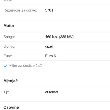
Rezervoar za gorivo:
570 l
Motor
Snaga:
460 k.s. (338 kW)
Gorivo:
dizel
Euro:
Euro 6
Filter za čestice čađi
Mjenjač
Tip:
automat
Osovine