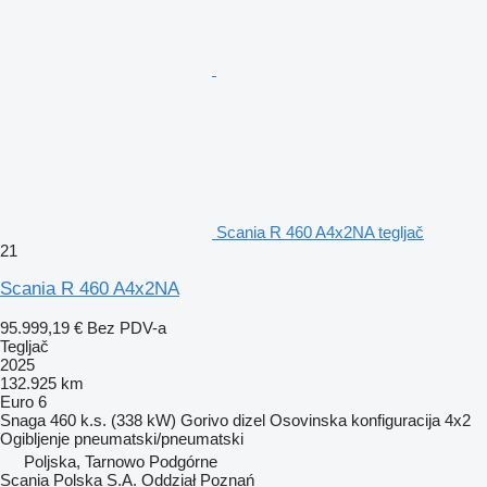
Scania R 460 A4x2NA tegljač
21
Scania R 460 A4x2NA
95.999,19 €
Bez PDV-a
Tegljač
2025
132.925 km
Euro 6
Snaga
460 k.s. (338 kW)
Gorivo
dizel
Osovinska konfiguracija
4x2
Ogibljenje
pneumatski/pneumatski
Poljska, Tarnowo Podgórne
Scania Polska S.A. Oddział Poznań