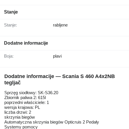
Stanje
Stanje:
rabljene
Dodatne informacije
Boja:
plavi
Dodatne informacije — Scania S 460 A4x2NB
tegljač
Sprzęg siodłowy: SK-S36.20
Zbiornik paliwa 2: 615l
poprzedni właściciele: 1
wersja krajowa: PL
liczba drzwi: 2
skrzynia biegów
Automatyczna skrzynia biegów Opticruis 2 Pedały
Systemy pomocy