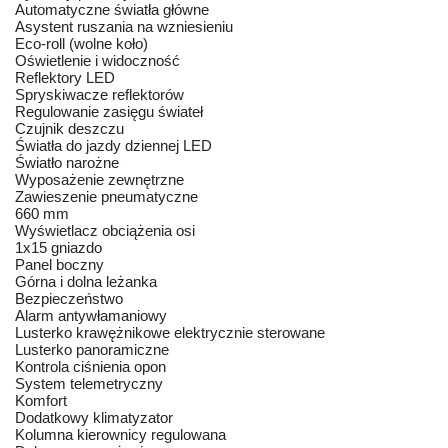
Automatyczne światła główne
Asystent ruszania na wzniesieniu
Eco-roll (wolne koło)
Oświetlenie i widoczność
Reflektory LED
Spryskiwacze reflektorów
Regulowanie zasięgu świateł
Czujnik deszczu
Światła do jazdy dziennej LED
Światło narożne
Wyposażenie zewnętrzne
Zawieszenie pneumatyczne
660 mm
Wyświetlacz obciążenia osi
1x15 gniazdo
Panel boczny
Górna i dolna leżanka
Bezpieczeństwo
Alarm antywłamaniowy
Lusterko krawężnikowe elektrycznie sterowane
Lusterko panoramiczne
Kontrola ciśnienia opon
System telemetryczny
Komfort
Dodatkowy klimatyzator
Kolumna kierownicy regulowana