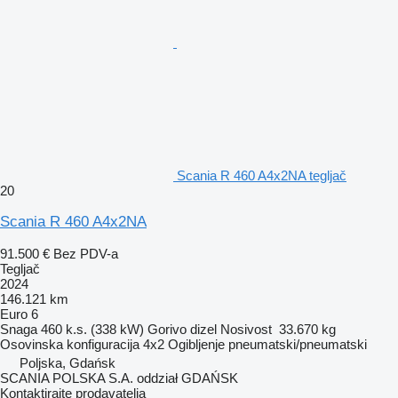
Scania R 460 A4x2NA tegljač
20
Scania R 460 A4x2NA
91.500 €
Bez PDV-a
Tegljač
2024
146.121 km
Euro 6
Snaga
460 k.s. (338 kW)
Gorivo
dizel
Nosivost
33.670 kg
Osovinska konfiguracija
4x2
Ogibljenje
pneumatski/pneumatski
Poljska, Gdańsk
SCANIA POLSKA S.A. oddział GDAŃSK
Kontaktirajte prodavatelja