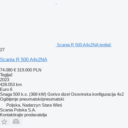
Scania R 500 A4x2NA tegljač
27
Scania R 500 A4x2NA
74.080 €
319.000 PLN
Tegljač
2023
428.053 km
Euro 6
Snaga
500 k.s. (368 kW)
Gorivo
dizel
Osovinska konfiguracija
4x2
Ogibljenje
pneumatski/pneumatski
Poljska, Nadarzyn Stara Wieś
Scania Polska S.A.
Kontaktirajte prodavatelja