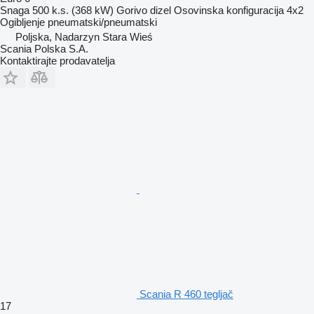
Snaga
500 k.s. (368 kW)
Gorivo
dizel
Osovinska konfiguracija
4x2
Ogibljenje
pneumatski/pneumatski
Poljska, Nadarzyn Stara Wieś
Scania Polska S.A.
Kontaktirajte prodavatelja
Scania R 460 tegljač
17