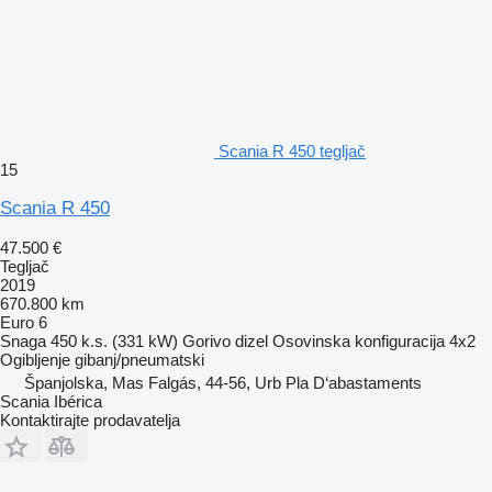
Scania R 450 tegljač
15
Scania R 450
47.500 €
Tegljač
2019
670.800 km
Euro 6
Snaga
450 k.s. (331 kW)
Gorivo
dizel
Osovinska konfiguracija
4x2
Ogibljenje
gibanj/pneumatski
Španjolska, Mas Falgás, 44-56, Urb Pla D‘abastaments
Scania Ibérica
Kontaktirajte prodavatelja