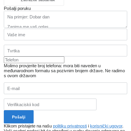
Pošalji poruku
Molimo provjerite broj telefona: mora biti naveden u
međunarodnom formatu sa pozivnim brojem države.
Ne radimo
s ovom državom
Klikom pristajete na našu
politiku privatnosti
i
korisnički ugovor
.
Vaši osobni podaci bit će obrađeni u svrhu davanja odgovora na