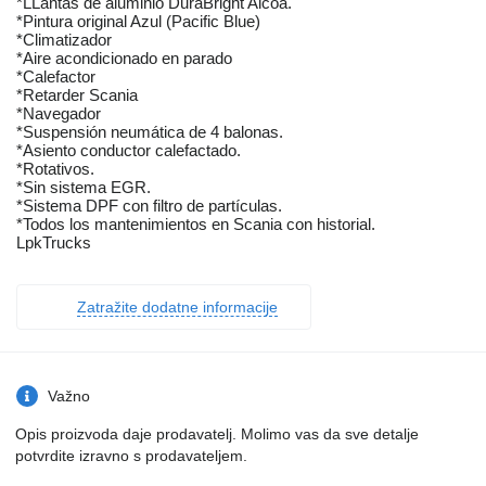
*LLantas de aluminio DuraBright Alcoa.
*Pintura original Azul (Pacific Blue)
*Climatizador
*Aire acondicionado en parado
*Calefactor
*Retarder Scania
*Navegador
*Suspensión neumática de 4 balonas.
*Asiento conductor calefactado.
*Rotativos.
*Sin sistema EGR.
*Sistema DPF con filtro de partículas.
*Todos los mantenimientos en Scania con historial.
LpkTrucks
Zatražite dodatne informacije
Važno
Opis proizvoda daje prodavatelj. Molimo vas da sve detalje
potvrdite izravno s prodavateljem.