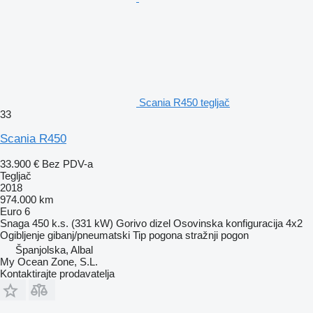
Scania R450 tegljač
33
Scania R450
33.900 €
Bez PDV-a
Tegljač
2018
974.000 km
Euro 6
Snaga
450 k.s. (331 kW)
Gorivo
dizel
Osovinska konfiguracija
4x2
Ogibljenje
gibanj/pneumatski
Tip pogona
stražnji pogon
Španjolska, Albal
My Ocean Zone, S.L.
Kontaktirajte prodavatelja