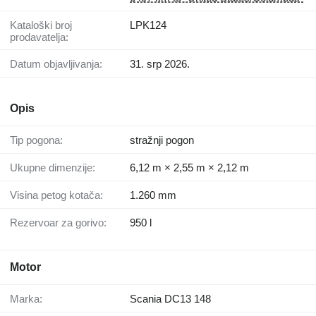
Kataloški broj
LPK124
prodavatelja:
Datum objavljivanja:
31. srp 2026.
Opis
Tip pogona:
stražnji pogon
Ukupne dimenzije:
6,12 m × 2,55 m × 2,12 m
Visina petog kotača:
1.260 mm
Rezervoar za gorivo:
950 l
Motor
Marka:
Scania DC13 148