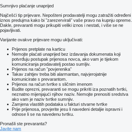
Sumnjivo plaćanje unaprijed
Najčešći tip prijevare. Nepošteni prodavatelji mogu zatražiti određeni
iznos predujma kako bi "zarezervirali" vaše pravo na kupnju opreme.
Dakle, prevaranti mogu prikupiti veliki iznos i nestati, i više se ne
pojavljivati.
Varijante ovakve prijevare mogu uključivati:
Prijenos pretplate na karticu
Nemojte plaćati unaprijed bez izdavanja dokumenata koji
potvrđuju postupak prijenosa novca, ako vam je tijekom
komuniciranja prodavatelj postao sumljiv.
Prijenos na račun "povjerenika"
Takav zahtjev treba biti alarmantan, najvjerojatnije
komunicirate s prevarantom.
Prijenos na račun tvrtke s sličnim imenom
Budite oprezni, prevaranti se mogu prikriti iza poznatih tvrtki,
neznatno mijenjajući njihov naziv. Nemojte prenositi sredstva
ako vam je naziv tvrtke sumnjiv.
Zamjena vlastitih podataka u fakturi stvarne tvrtke
Prije prijenosa, provjerite jesu li navedeni detaljie ispravni i
odnose li se na navedenu tvrtku.
Pronašli ste prevaranta?
Javite nam