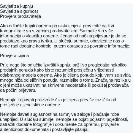
Savjeti za kupnju
Savjeti za sigurnost
Provjera prodavatelja
Ako odlučite kupiti opremu po niskoj cijeni, provjerite da li vi
komunicirate sa stvarnim prodavateljem. Saznajte što više
informacija o vlasniku opreme. Jedan od načina prijevare je da se
predstave kao prava tvrtka. U slučaju sumnje, obavijestite nas o
tome radi dodatne kontrole, putem obrasca za povratne informacije.
Provjera cijena
Prije nego što odlučite izvršiti kupnju, pažljivo pregledajte nekoliko
prodajnih ponuda kako biste razumjeli prosječnu vrijednosti
odabranog modela opreme. Ako je cijena ponude koju vam se sviđa
mnogo niža od sličnih ponuda, razmislite o tome. Značajna razlika u
cijeni može ukazivati ​​na skrivene nedostatke ili pokušaj prodavača
da počini prijevaru.
Nemojte kupovati proizvode čija je cijena previše različita od
prosječne cijene slične opreme.
Nemojte davati suglasnost na sumnjive zaloge i plaćanje robe
unaprijed. U slučaju sumnje, nemojte se bojati pojasniti pojedinosti,
zatražiti dodatne fotografije i dokumente za opremu, provjerite
autentičnost dokumenata i postavljajte pitanja.