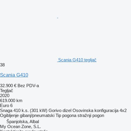
Scania G410 tegljač
38
Scania G410
32.900 €
Bez PDV-a
Tegljač
2020
619.000 km
Euro 6
Snaga
410 k.s. (301 kW)
Gorivo
dizel
Osovinska konfiguracija
4x2
Ogibljenje
gibanj/pneumatski
Tip pogona
stražnji pogon
Španjolska, Albal
My Ocean Zone, S.L.