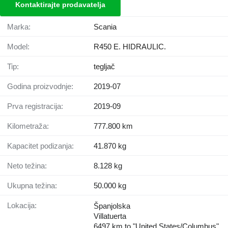
Kontaktirajte prodavatelja
Marka:
Scania
Model:
R450 E. HIDRAULIC.
Tip:
tegljač
Godina proizvodnje:
2019-07
Prva registracija:
2019-09
Kilometraža:
777.800 km
Kapacitet podizanja:
41.870 kg
Neto težina:
8.128 kg
Ukupna težina:
50.000 kg
Lokacija:
Španjolska
Villatuerta
6497 km to "United States/Columbus"