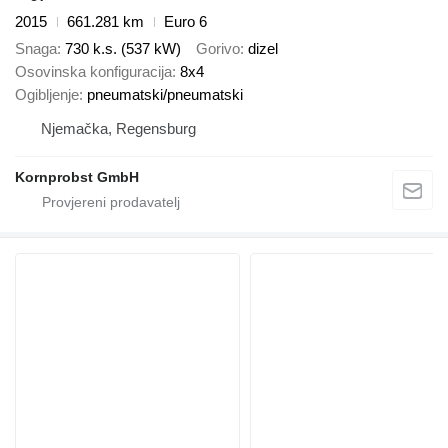
2015
661.281 km
Euro 6
Snaga
730 k.s. (537 kW)
Gorivo
dizel
Osovinska konfiguracija
8x4
Ogibljenje
pneumatski/pneumatski
Njemačka, Regensburg
Kornprobst GmbH