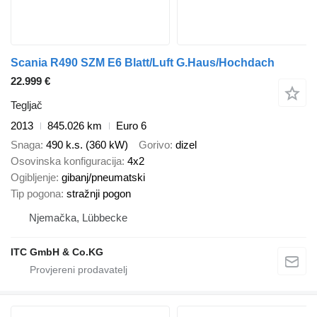
Scania R490 SZM E6 Blatt/Luft G.Haus/Hochdach
22.999 €
Tegljač
2013
845.026 km
Euro 6
Snaga
490 k.s. (360 kW)
Gorivo
dizel
Osovinska konfiguracija
4x2
Ogibljenje
gibanj/pneumatski
Tip pogona
stražnji pogon
Njemačka, Lübbecke
ITC GmbH & Co.KG