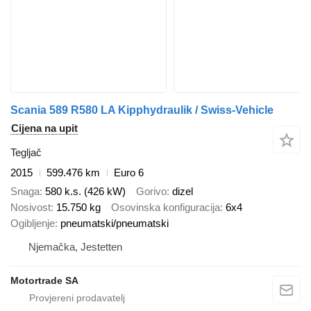
Scania 589 R580 LA Kipphydraulik / Swiss-Vehicle
Cijena na upit
Tegljač
2015
599.476 km
Euro 6
Snaga
580 k.s. (426 kW)
Gorivo
dizel
Nosivost
15.750 kg
Osovinska konfiguracija
6x4
Ogibljenje
pneumatski/pneumatski
Njemačka, Jestetten
Motortrade SA