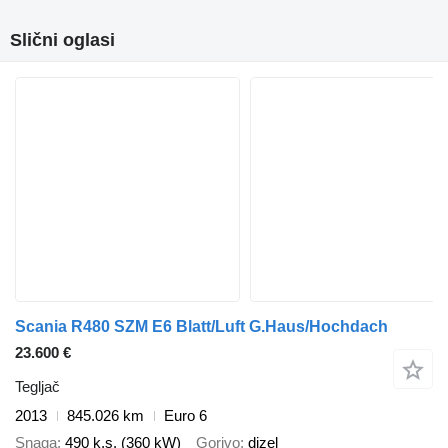
Slični oglasi
Scania R480 SZM E6 Blatt/Luft G.Haus/Hochdach
23.600 €
Tegljač
2013
845.026 km
Euro 6
Snaga
490 k.s. (360 kW)
Gorivo
dizel