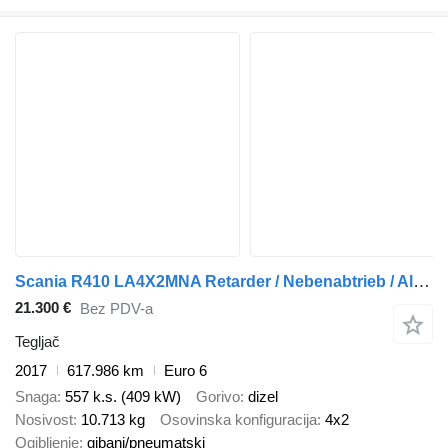
Scania R410 LA4X2MNA Retarder / Nebenabtrieb / Alu-Felgen
21.300 €
Bez PDV-a
Tegljač
2017
617.986 km
Euro 6
Snaga
557 k.s. (409 kW)
Gorivo
dizel
Nosivost
10.713 kg
Osovinska konfiguracija
4x2
Ogibljenje
gibanj/pneumatski