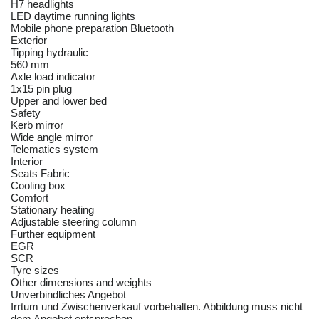
H7 headlights
LED daytime running lights
Mobile phone preparation Bluetooth
Exterior
Tipping hydraulic
560 mm
Axle load indicator
1x15 pin plug
Upper and lower bed
Safety
Kerb mirror
Wide angle mirror
Telematics system
Interior
Seats Fabric
Cooling box
Comfort
Stationary heating
Adjustable steering column
Further equipment
EGR
SCR
Tyre sizes
Other dimensions and weights
Unverbindliches Angebot
Irrtum und Zwischenverkauf vorbehalten. Abbildung muss nicht
dem Angebot entsprechen