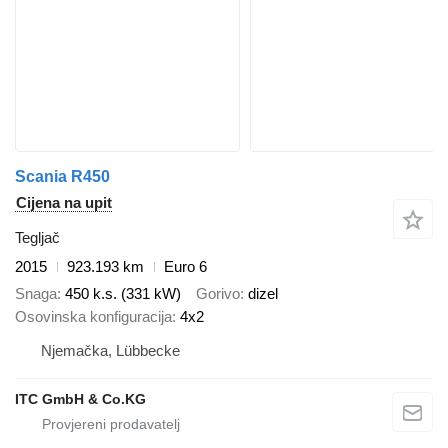
Scania R450
Cijena na upit
Tegljač
2015
923.193 km
Euro 6
Snaga
450 k.s. (331 kW)
Gorivo
dizel
Osovinska konfiguracija
4x2
Njemačka, Lübbecke
ITC GmbH & Co.KG