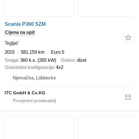
Scania P360 SZM
Cijena na upit
Tegljač
2015
581.159 km
Euro 5
Snaga
360 k.s. (265 kW)
Gorivo
dizel
Osovinska konfiguracija
4x2
Njemačka, Lübbecke
ITC GmbH & Co.KG