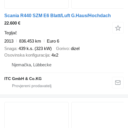
Scania R440 SZM E6 Blatt/Luft G.Haus/Hochdach
22.600 €
Tegljač
2013
836.453 km
Euro 6
Snaga
439 k.s. (323 kW)
Gorivo
dizel
Osovinska konfiguracija
4x2
Njemačka, Lübbecke
ITC GmbH & Co.KG