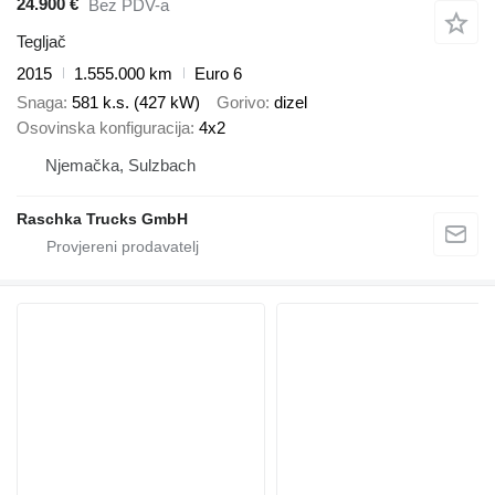
24.900 €
Bez PDV-a
Tegljač
2015
1.555.000 km
Euro 6
Snaga
581 k.s. (427 kW)
Gorivo
dizel
Osovinska konfiguracija
4x2
Njemačka, Sulzbach
Raschka Trucks GmbH