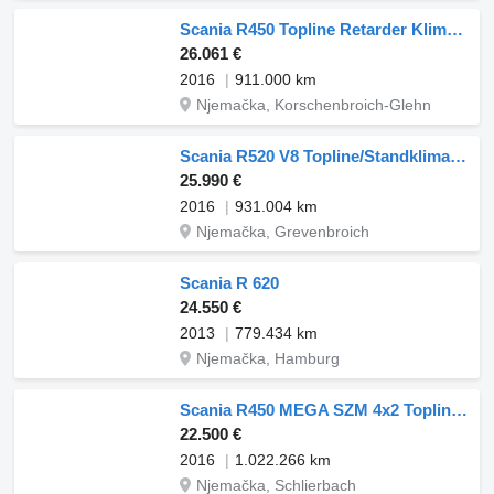
Scania R450 Topline Retarder Klima Euro 6
26.061 €
2016
911.000 km
Njemačka, Korschenbroich-Glehn
Scania R520 V8 Topline/Standklima/Retarder/Eu6
25.990 €
2016
931.004 km
Njemačka, Grevenbroich
Scania R 620
24.550 €
2013
779.434 km
Njemačka, Hamburg
Scania R450 MEGA SZM 4x2 Topline E6 Intarder
22.500 €
2016
1.022.266 km
Njemačka, Schlierbach