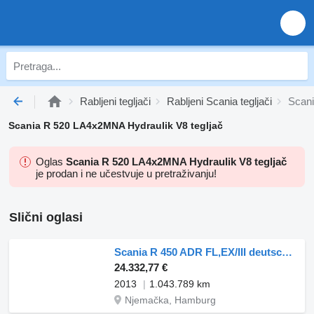
Rabljeni tegljači
Rabljeni Scania tegljači
Scani
Scania R 520 LA4x2MNA Hydraulik V8 tegljač
Oglas
Scania R 520 LA4x2MNA Hydraulik V8 tegljač
je prodan i ne učestvuje u pretraživanju!
Slični oglasi
Scania R 450 ADR FL,EX/III deutsches Fahrzeug TOP
24.332,77 €
2013
1.043.789 km
Njemačka, Hamburg