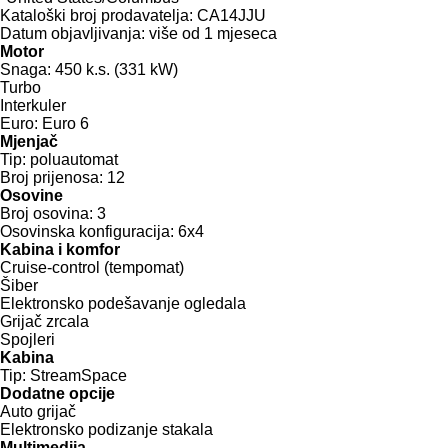
Kataloški broj prodavatelja:
CA14JJU
Datum objavljivanja:
više od 1 mjeseca
Motor
Snaga:
450 k.s. (331 kW)
Turbo
Interkuler
Euro:
Euro 6
Mjenjač
Tip:
poluautomat
Broj prijenosa:
12
Osovine
Broj osovina:
3
Osovinska konfiguracija:
6x4
Kabina i komfor
Cruise-control (tempomat)
Šiber
Elektronsko podešavanje ogledala
Grijač zrcala
Spojleri
Kabina
Tip:
StreamSpace
Dodatne opcije
Auto grijač
Elektronsko podizanje stakala
Multimedija