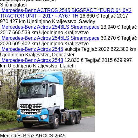
Slični oglasi
Mercedes-Benz ACTROS 2545 BIGSPACE *EURO 6*, 6X2
TRACTOR UNIT – 2017 – AY67 TH
16.860 €
Tegljač
2017
970.427 km
Ujedinjeno Kraljevstvo, Sawley
Mercedes-Benz Actros 2543LS Streamspace
13.940 €
Tegljač
2017
660.539 km
Ujedinjeno Kraljevstvo
Mercedes-Benz Actros 2545LS Streamspace
30.270 €
Tegljač
2020
605.402 km
Ujedinjeno Kraljevstvo
Mercedes-Benz Actros 2545
aukcija
Tegljač
2022
622.380 km
Ujedinjeno Kraljevstvo, Doncaster
Mercedes-Benz Actros 2543
12.830 €
Tegljač
2015
639.997
km
Ujedinjeno Kraljevstvo, Llanelli
Mercedes-Benz AROCS 2645