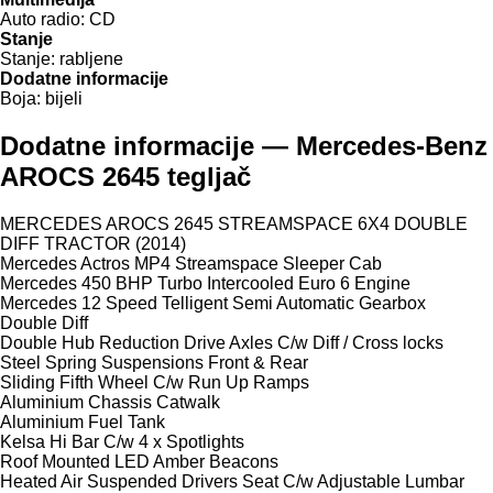
Auto radio:
CD
Stanje
Stanje:
rabljene
Dodatne informacije
Boja:
bijeli
Dodatne informacije — Mercedes-Benz
AROCS 2645 tegljač
MERCEDES AROCS 2645 STREAMSPACE 6X4 DOUBLE
DIFF TRACTOR (2014)
Mercedes Actros MP4 Streamspace Sleeper Cab
Mercedes 450 BHP Turbo Intercooled Euro 6 Engine
Mercedes 12 Speed Telligent Semi Automatic Gearbox
Double Diff
Double Hub Reduction Drive Axles C/w Diff / Cross locks
Steel Spring Suspensions Front & Rear
Sliding Fifth Wheel C/w Run Up Ramps
Aluminium Chassis Catwalk
Aluminium Fuel Tank
Kelsa Hi Bar C/w 4 x Spotlights
Roof Mounted LED Amber Beacons
Heated Air Suspended Drivers Seat C/w Adjustable Lumbar