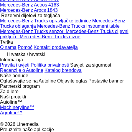
Mercedes-Benz Actros 4163
Mercedes-Benz Arocs 1843
Rezervni dijelovi za tegljača
Mercedes-Benz Trucks upravljačke jedinice
Mercedes-Benz
Trucks oblaganja
Mercedes-Benz Trucks instrument table
Mercedes-Benz Trucks senzori
Mercedes-Benz Trucks cijevni
priključci
Mercedes-Benz Trucks dizne
Tvrtka
O nama
Pomoć
Kontakti prodavatelja
Hrvatska / hrvatski
Informacija
Pravila i uvjeti
Politika privatnosti
Savjeti za sigurnost
Recenzije o Autoline
Katalog brendova
Naše ponude
Oglašavajte se na Autoline
Objavite oglas
Postavite banner
Partnerski program
Za dilere
Naši projekti
Autoline™
Machineryline™
Agroline™
© 2026 Linemedia
Preuzmite naše aplikacije