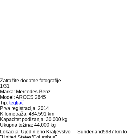
Zatražite dodatne fotografije
1/31
Marka:
Mercedes-Benz
Model:
AROCS 2645
Tip:
tegljač
Prva registracija:
2014
Kilometraža:
484.591 km
Kapacitet podizanja:
30.000 kg
Ukupna težina:
44.000 kg
Lokacija:
Ujedinjeno Kraljevstvo
Sunderland
5987 km to
"United States/Columbus"