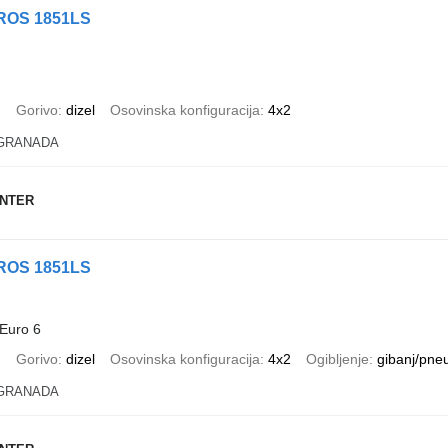
ROS 1851LS
)
Gorivo
dizel
Osovinska konfiguracija
4x2
é GRANADA
ENTER
ROS 1851LS
Euro 6
)
Gorivo
dizel
Osovinska konfiguracija
4x2
Ogibljenje
gibanj/pne
é GRANADA