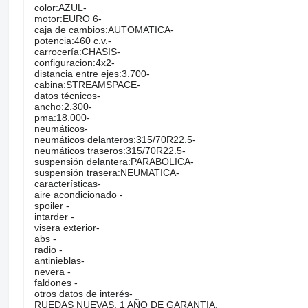
color:AZUL-
motor:EURO 6-
caja de cambios:AUTOMATICA-
potencia:460 c.v.-
carrocería:CHASIS-
configuracion:4x2-
distancia entre ejes:3.700-
cabina:STREAMSPACE-
datos técnicos-
ancho:2.300-
pma:18.000-
neumáticos-
neumáticos delanteros:315/70R22.5-
neumáticos traseros:315/70R22.5-
suspensión delantera:PARABOLICA-
suspensión trasera:NEUMATICA-
características-
aire acondicionado -
spoiler -
intarder -
visera exterior-
abs -
radio -
antinieblas-
nevera -
faldones -
otros datos de interés-
RUEDAS NUEVAS, 1 AÑO DE GARANTIA.