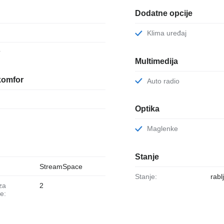
Dodatne opcije
Klima uređaj
r
Multimedija
komfor
Auto radio
Optika
Maglenke
Stanje
StreamSpace
Stanje:
rabl
2
e: