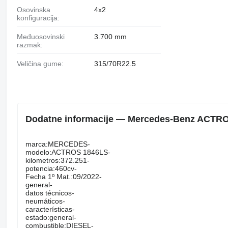
Osovinska
4x2
konfiguracija:
Međuosovinski
3.700 mm
razmak:
Veličina gume:
315/70R22.5
Dodatne informacije — Mercedes-Benz ACTRO
marca:MERCEDES-
modelo:ACTROS 1846LS-
kilometros:372.251-
potencia:460cv-
Fecha 1º Mat.:09/2022-
general-
datos técnicos-
neumáticos-
características-
estado:general-
combustible:DIESEL-