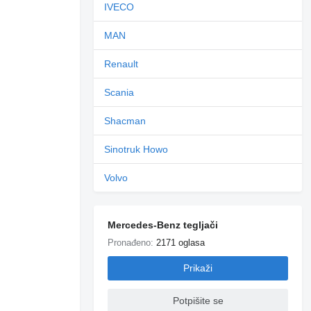
IVECO
MAN
Renault
Scania
Shacman
Sinotruk Howo
Volvo
Mercedes-Benz tegljači
Pronađeno:
2171 oglasa
Zatražite dodatne
fotografije
Prikaži
Potpišite se