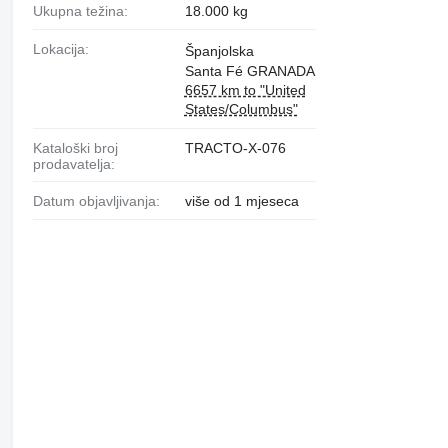
Ukupna težina:
18.000 kg
Lokacija:
Španjolska
Santa Fé GRANADA
6657 km to "United
States/Columbus"
Kataloški broj
TRACTO-X-076
prodavatelja:
Datum objavljivanja:
više od 1 mjeseca