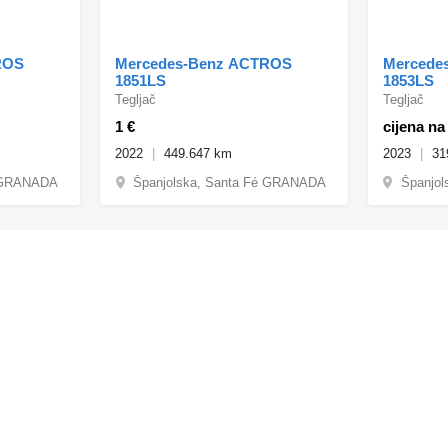
ROS
Mercedes-Benz ACTROS
Mercede
1851LS
1853LS
Tegljač
Tegljač
1 €
cijena na
2022
449.647 km
2023
31
é GRANADA
Španjolska, Santa Fé GRANADA
Španjo