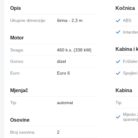
Opis
Kočnica
Ukupne dimenzije:
širina - 2,3 m
ABS
Intarde
Motor
Kabina i 
Snaga:
460 k.s. (338 kW)
Gorivo:
dizel
Frižider
Euro:
Euro 6
Spojleri
Mjenjač
Kabina
Tip:
automat
Tip:
Mjesto za
spavanj
Osovine
Broj osovina:
2