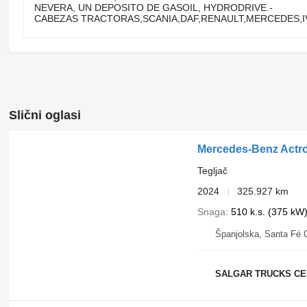
NEVERA, UN DEPOSITO DE GASOIL, HYDRODRIVE.-
CABEZAS TRACTORAS,SCANIA,DAF,RENAULT,MERCEDES,I
Slični oglasi
Mercedes-Benz Actr
Tegljač
2024
325.927 km
Snaga
510 k.s. (375 kW
Španjolska, Santa F
SALGAR TRUCKS C