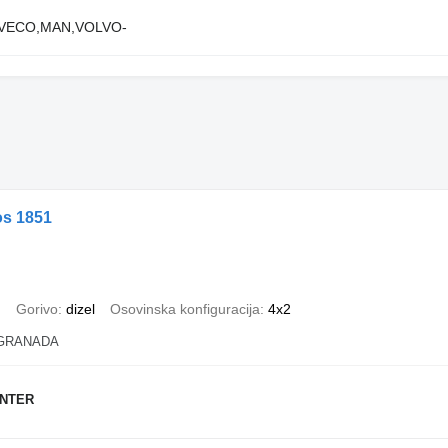
VECO,MAN,VOLVO-
os 1851
)
Gorivo
dizel
Osovinska konfiguracija
4x2
é GRANADA
ENTER