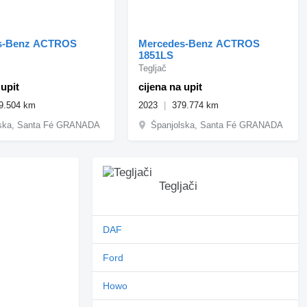
s-Benz ACTROS
Mercedes-Benz ACTROS
1851LS
Tegljač
 upit
cijena na upit
9.504 km
2023
379.774 km
lska, Santa Fé GRANADA
Španjolska, Santa Fé GRANADA
Tegljači
DAF
Ford
Howo