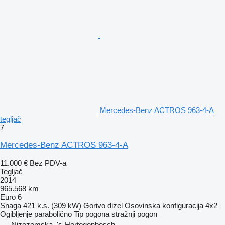
Mercedes-Benz ACTROS 963-4-A
tegljač
7
Mercedes-Benz ACTROS 963-4-A
11.000 €
Bez PDV-a
Tegljač
2014
965.568 km
Euro 6
Snaga
421 k.s. (309 kW)
Gorivo
dizel
Osovinska konfiguracija
4x2
Ogibljenje
parabolično
Tip pogona
stražnji pogon
Nizozemska, 's-Hertogenbosch