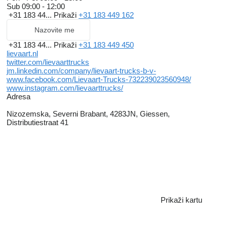
Sub
09:00 - 12:00
+31 183 44...
Prikaži
+31 183 449 162
Nazovite me
+31 183 44...
Prikaži
+31 183 449 450
lievaart.nl
twitter.com/lievaarttrucks
jm.linkedin.com/company/lievaart-trucks-b-v-
www.facebook.com/Lievaart-Trucks-732239023560948/
www.instagram.com/lievaarttrucks/
Adresa
Nizozemska, Severni Brabant, 4283JN, Giessen,
Distributiestraat 41
Prikaži kartu