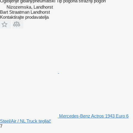
Ogibljenje
gibanj/pneumatski
Tip pogona
stražnji pogon
Nizozemska, Landhorst
Bart Straatman Landhorst
Kontaktirajte prodavatelja
Mercedes-Benz Actros 1943 Euro 6
Steel/Air / NL Truck tegljač
7