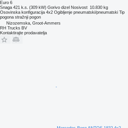
Euro 6
Snaga
421 k.s. (309 kW)
Gorivo
dizel
Nosivost
10.830 kg
Osovinska konfiguracija
4x2
Ogibljenje
pneumatski/pneumatski
Tip
pogona
stražnji pogon
Nizozemska, Groot-Ammers
RH Trucks BV
Kontaktirajte prodavatelja
Mercedes-Benz ANTOS 1832 4x2