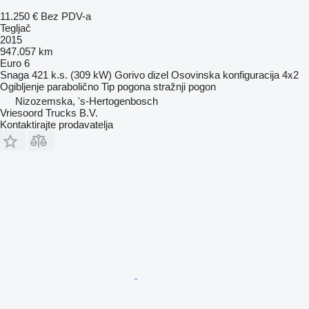
11.250 €
Bez PDV-a
Tegljač
2015
947.057 km
Euro 6
Snaga
421 k.s. (309 kW)
Gorivo
dizel
Osovinska konfiguracija
4x2
Ogibljenje
parabolično
Tip pogona
stražnji pogon
Nizozemska, 's-Hertogenbosch
Vriesoord Trucks B.V.
Kontaktirajte prodavatelja