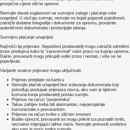
prosječne cijene slične opreme.
Nemojte davati suglasnost na sumnjive zaloge i plaćanje robe
unaprijed. U slučaju sumnje, nemojte se bojati pojasniti pojedinosti,
zatražiti dodatne fotografije i dokumente za opremu, provjerite
autentičnost dokumenata i postavljajte pitanja.
Sumnjivo plaćanje unaprijed
Najčešći tip prijevare. Nepošteni prodavatelji mogu zatražiti određeni
iznos predujma kako bi "zarezervirali" vaše pravo na kupnju opreme.
Dakle, prevaranti mogu prikupiti veliki iznos i nestati, i više se ne
pojavljivati.
Varijante ovakve prijevare mogu uključivati:
Prijenos pretplate na karticu
Nemojte plaćati unaprijed bez izdavanja dokumenata koji
potvrđuju postupak prijenosa novca, ako vam je tijekom
komuniciranja prodavatelj postao sumljiv.
Prijenos na račun "povjerenika"
Takav zahtjev treba biti alarmantan, najvjerojatnije
komunicirate s prevarantom.
Prijenos na račun tvrtke s sličnim imenom
Budite oprezni, prevaranti se mogu prikriti iza poznatih tvrtki,
neznatno mijenjajući njihov naziv. Nemojte prenositi sredstva
ako vam je naziv tvrtke sumnjiv.