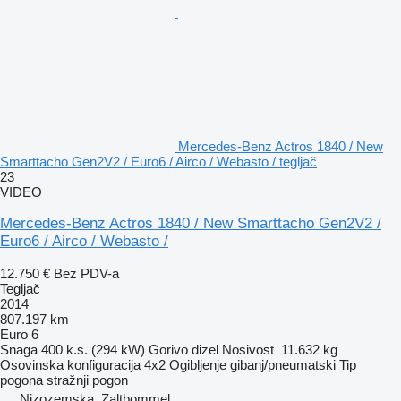
Mercedes-Benz Actros 1840 / New
Smarttacho Gen2V2 / Euro6 / Airco / Webasto / tegljač
23
VIDEO
Mercedes-Benz Actros 1840 / New Smarttacho Gen2V2 /
Euro6 / Airco / Webasto /
12.750 €
Bez PDV-a
Tegljač
2014
807.197 km
Euro 6
Snaga
400 k.s. (294 kW)
Gorivo
dizel
Nosivost
11.632 kg
Osovinska konfiguracija
4x2
Ogibljenje
gibanj/pneumatski
Tip
pogona
stražnji pogon
Nizozemska, Zaltbommel