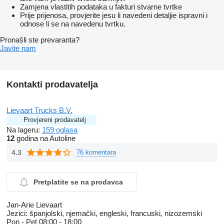
Zamjena vlastitih podataka u fakturi stvarne tvrtke
Prije prijenosa, provjerite jesu li navedeni detaljie ispravni i
odnose li se na navedenu tvrtku.
Pronašli ste prevaranta?
Javite nam
Kontakti prodavatelja
Lievaart Trucks B.V.
Provjereni prodavatelj
Na lageru:
159 oglasa
12
godina na Autoline
4.3
76 komentara
Pretplatite se na prodavca
Jan-Arie Lievaart
Jezici:
španjolski, njemački, engleski, francuski, nizozemski
Pon - Pet
08:00 - 18:00