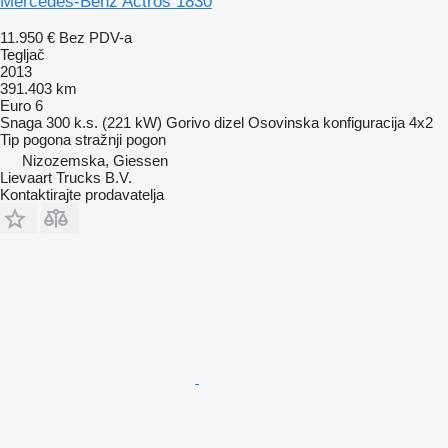
Mercedes-Benz Actros 1830
11.950 €
Bez PDV-a
Tegljač
2013
391.403 km
Euro 6
Snaga
300 k.s. (221 kW)
Gorivo
dizel
Osovinska konfiguracija
4x2
Tip pogona
stražnji pogon
Nizozemska, Giessen
Lievaart Trucks B.V.
Kontaktirajte prodavatelja