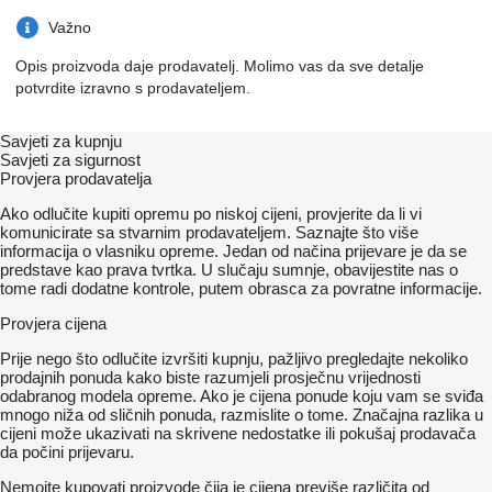
Važno
Opis proizvoda daje prodavatelj. Molimo vas da sve detalje
potvrdite izravno s prodavateljem.
Savjeti za kupnju
Savjeti za sigurnost
Provjera prodavatelja
Ako odlučite kupiti opremu po niskoj cijeni, provjerite da li vi
komunicirate sa stvarnim prodavateljem. Saznajte što više
informacija o vlasniku opreme. Jedan od načina prijevare je da se
predstave kao prava tvrtka. U slučaju sumnje, obavijestite nas o
tome radi dodatne kontrole, putem obrasca za povratne informacije.
Provjera cijena
Prije nego što odlučite izvršiti kupnju, pažljivo pregledajte nekoliko
prodajnih ponuda kako biste razumjeli prosječnu vrijednosti
odabranog modela opreme. Ako je cijena ponude koju vam se sviđa
mnogo niža od sličnih ponuda, razmislite o tome. Značajna razlika u
cijeni može ukazivati ​​na skrivene nedostatke ili pokušaj prodavača
da počini prijevaru.
Nemojte kupovati proizvode čija je cijena previše različita od