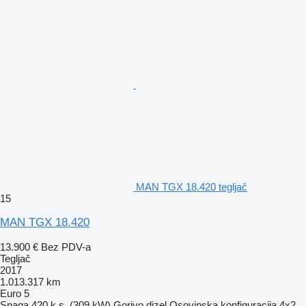
MAN TGX 18.420 tegljač
15
MAN TGX 18.420
13.900 €
Bez PDV-a
Tegljač
2017
1.013.317 km
Euro 5
Snaga
420 k.s. (309 kW)
Gorivo
dizel
Osovinska konfiguracija
4x2