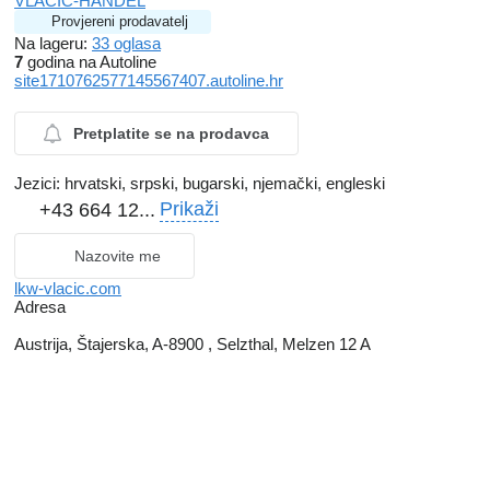
VLACIC-HANDEL
Provjereni prodavatelj
Na lageru:
33 oglasa
7
godina na Autoline
site1710762577145567407.autoline.hr
Pretplatite se na prodavca
Jezici:
hrvatski, srpski, bugarski, njemački, engleski
Prikaži
+43 664 12...
Nazovite me
lkw-vlacic.com
Adresa
Austrija, Štajerska, A-8900 , Selzthal, Melzen 12 A