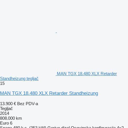
MAN TGX 18.480 XLX Retarder
Standheizung tegljač
15
MAN TGX 18.480 XLX Retarder Standheizung
13.900 €
Bez PDV-a
Tegljač
2014
808.000 km
Euro 6
Snaga
480 k.s. (353 kW)
Gorivo
dizel
Osovinska konfiguracija
4x2