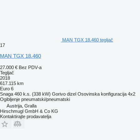
MAN TGX 18.460 tegljač
17
MAN TGX 18.460
27.000 €
Bez PDV-a
Tegljač
2018
617.115 km
Euro 6
Snaga
460 k.s. (338 kW)
Gorivo
dizel
Osovinska konfiguracija
4x2
Ogibljenje
pneumatski/pneumatski
Austrija, Gralla
Hirschmugl GmbH & Co KG
Kontaktirajte prodavatelja