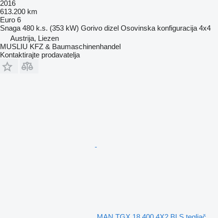
2016
613.200 km
Euro 6
Snaga
480 k.s. (353 kW)
Gorivo
dizel
Osovinska konfiguracija
4x4
Austrija, Liezen
MUSLIU KFZ & Baumaschinenhandel
Kontaktirajte prodavatelja
MAN TGX 18.400 4X2 BLS tegljač