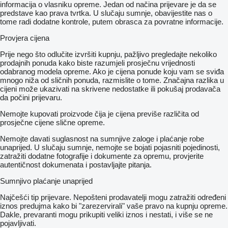
informacija o vlasniku opreme. Jedan od načina prijevare je da se
predstave kao prava tvrtka. U slučaju sumnje, obavijestite nas o
tome radi dodatne kontrole, putem obrasca za povratne informacije.
Provjera cijena
Prije nego što odlučite izvršiti kupnju, pažljivo pregledajte nekoliko
prodajnih ponuda kako biste razumjeli prosječnu vrijednosti
odabranog modela opreme. Ako je cijena ponude koju vam se sviđa
mnogo niža od sličnih ponuda, razmislite o tome. Značajna razlika u
cijeni može ukazivati ​​na skrivene nedostatke ili pokušaj prodavača
da počini prijevaru.
Nemojte kupovati proizvode čija je cijena previše različita od
prosječne cijene slične opreme.
Nemojte davati suglasnost na sumnjive zaloge i plaćanje robe
unaprijed. U slučaju sumnje, nemojte se bojati pojasniti pojedinosti,
zatražiti dodatne fotografije i dokumente za opremu, provjerite
autentičnost dokumenata i postavljajte pitanja.
Sumnjivo plaćanje unaprijed
Najčešći tip prijevare. Nepošteni prodavatelji mogu zatražiti određeni
iznos predujma kako bi "zarezervirali" vaše pravo na kupnju opreme.
Dakle, prevaranti mogu prikupiti veliki iznos i nestati, i više se ne
pojavljivati.