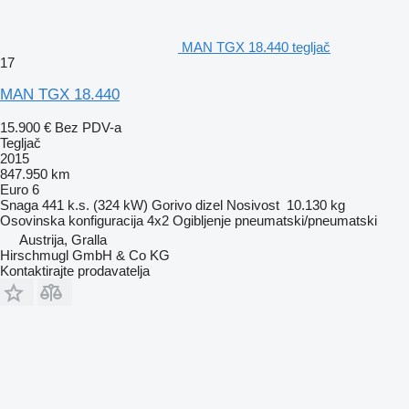
MAN TGX 18.440 tegljač
17
MAN TGX 18.440
15.900 €
Bez PDV-a
Tegljač
2015
847.950 km
Euro 6
Snaga
441 k.s. (324 kW)
Gorivo
dizel
Nosivost
10.130 kg
Osovinska konfiguracija
4x2
Ogibljenje
pneumatski/pneumatski
Austrija, Gralla
Hirschmugl GmbH & Co KG
Kontaktirajte prodavatelja