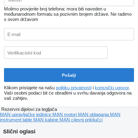
Molimo provjerite broj telefona: mora biti naveden u
međunarodnom formatu sa pozivnim brojem države.
Ne radimo
s ovom državom
Klikom pristajete na našu
politiku privatnosti
i
korisnički ugovor
.
Vaši osobni podaci bit će obrađeni u svrhu davanja odgovora na
vaš zahtjev.
Rezervni dijelovi za tegljača
MAN upravljačke jedinice
MAN motori
MAN oblaganja
MAN
instrument table
MAN kabine
MAN cijevni priključci
Slični oglasi