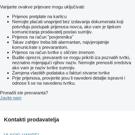
Varijante ovakve prijevare mogu uključivati:
Prijenos pretplate na karticu
Nemojte plaćati unaprijed bez izdavanja dokumenata koji
potvrđuju postupak prijenosa novca, ako vam je tijekom
komuniciranja prodavatelj postao sumljiv.
Prijenos na račun "povjerenika"
Takav zahtjev treba biti alarmantan, najvjerojatnije
komunicirate s prevarantom.
Prijenos na račun tvrtke s sličnim imenom
Budite oprezni, prevaranti se mogu prikriti iza poznatih tvrtki,
neznatno mijenjajući njihov naziv. Nemojte prenositi sredstva
ako vam je naziv tvrtke sumnjiv.
Zamjena vlastitih podataka u fakturi stvarne tvrtke
Prije prijenosa, provjerite jesu li navedeni detaljie ispravni i
odnose li se na navedenu tvrtku.
Pronašli ste prevaranta?
Javite nam
Kontakti prodavatelja