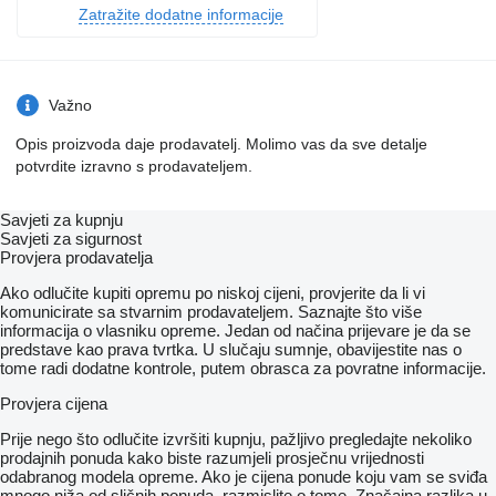
Zatražite dodatne informacije
Važno
Opis proizvoda daje prodavatelj. Molimo vas da sve detalje
potvrdite izravno s prodavateljem.
Savjeti za kupnju
Savjeti za sigurnost
Provjera prodavatelja
Ako odlučite kupiti opremu po niskoj cijeni, provjerite da li vi
komunicirate sa stvarnim prodavateljem. Saznajte što više
informacija o vlasniku opreme. Jedan od načina prijevare je da se
predstave kao prava tvrtka. U slučaju sumnje, obavijestite nas o
tome radi dodatne kontrole, putem obrasca za povratne informacije.
Provjera cijena
Prije nego što odlučite izvršiti kupnju, pažljivo pregledajte nekoliko
prodajnih ponuda kako biste razumjeli prosječnu vrijednosti
odabranog modela opreme. Ako je cijena ponude koju vam se sviđa
mnogo niža od sličnih ponuda, razmislite o tome. Značajna razlika u