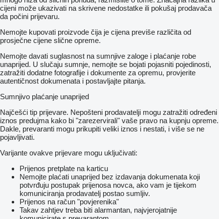
cijeni može ukazivati ​​na skrivene nedostatke ili pokušaj prodavača
da počini prijevaru.
Nemojte kupovati proizvode čija je cijena previše različita od
prosječne cijene slične opreme.
Nemojte davati suglasnost na sumnjive zaloge i plaćanje robe
unaprijed. U slučaju sumnje, nemojte se bojati pojasniti pojedinosti,
zatražiti dodatne fotografije i dokumente za opremu, provjerite
autentičnost dokumenata i postavljajte pitanja.
Sumnjivo plaćanje unaprijed
Najčešći tip prijevare. Nepošteni prodavatelji mogu zatražiti određeni
iznos predujma kako bi "zarezervirali" vaše pravo na kupnju opreme.
Dakle, prevaranti mogu prikupiti veliki iznos i nestati, i više se ne
pojavljivati.
Varijante ovakve prijevare mogu uključivati:
Prijenos pretplate na karticu
Nemojte plaćati unaprijed bez izdavanja dokumenata koji
potvrđuju postupak prijenosa novca, ako vam je tijekom
komuniciranja prodavatelj postao sumljiv.
Prijenos na račun "povjerenika"
Takav zahtjev treba biti alarmantan, najvjerojatnije
komunicirate s prevarantom.