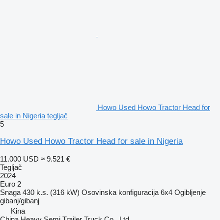
Howo Used Howo Tractor Head for
sale in Nigeria tegljač
5
Howo Used Howo Tractor Head for sale in Nigeria
11.000 USD
≈ 9.521 €
Tegljač
2024
Euro 2
Snaga
430 k.s. (316 kW)
Osovinska konfiguracija
6x4
Ogibljenje
gibanj/gibanj
Kina
China Heavy Semi Trailer Truck Co., Ltd.