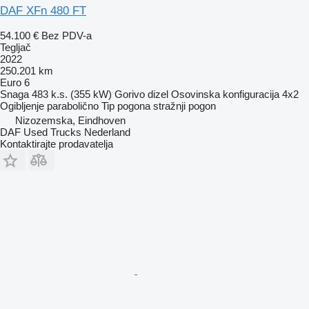
DAF XFn 480 FT
54.100 €
Bez PDV-a
Tegljač
2022
250.201 km
Euro 6
Snaga
483 k.s. (355 kW)
Gorivo
dizel
Osovinska konfiguracija
4x2
Ogibljenje
parabolično
Tip pogona
stražnji pogon
Nizozemska, Eindhoven
DAF Used Trucks Nederland
Kontaktirajte prodavatelja