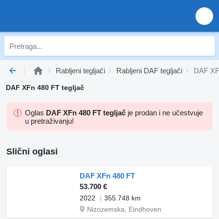
Rabljeni tegljači
Rabljeni DAF tegljači
DAF XFn
DAF XFn 480 FT tegljač
Oglas
DAF XFn 480 FT tegljač
je prodan i ne učestvuje
u pretraživanju!
Slični oglasi
DAF XFn 480 FT
53.700 €
2022
355.748 km
Nizozemska, Eindhoven