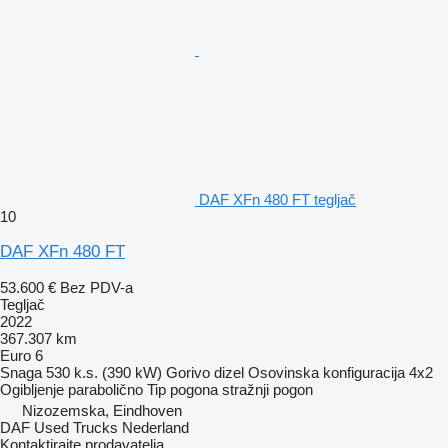
DAF XFn 480 FT tegljač
10
DAF XFn 480 FT
53.600 €
Bez PDV-a
Tegljač
2022
367.307 km
Euro 6
Snaga
530 k.s. (390 kW)
Gorivo
dizel
Osovinska konfiguracija
4x2
Ogibljenje
parabolično
Tip pogona
stražnji pogon
Nizozemska, Eindhoven
DAF Used Trucks Nederland
Kontaktirajte prodavatelja