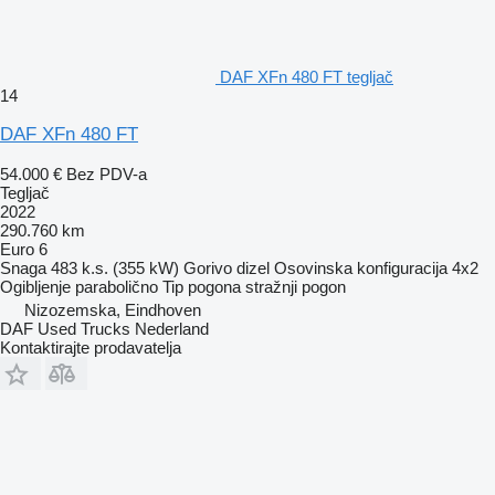
DAF XFn 480 FT tegljač
14
DAF XFn 480 FT
54.000 €
Bez PDV-a
Tegljač
2022
290.760 km
Euro 6
Snaga
483 k.s. (355 kW)
Gorivo
dizel
Osovinska konfiguracija
4x2
Ogibljenje
parabolično
Tip pogona
stražnji pogon
Nizozemska, Eindhoven
DAF Used Trucks Nederland
Kontaktirajte prodavatelja