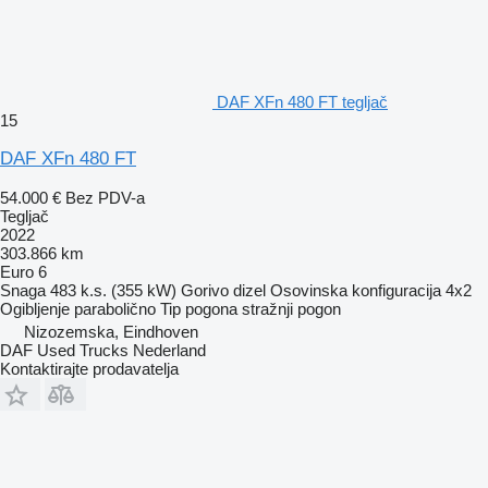
DAF XFn 480 FT tegljač
15
DAF XFn 480 FT
54.000 €
Bez PDV-a
Tegljač
2022
303.866 km
Euro 6
Snaga
483 k.s. (355 kW)
Gorivo
dizel
Osovinska konfiguracija
4x2
Ogibljenje
parabolično
Tip pogona
stražnji pogon
Nizozemska, Eindhoven
DAF Used Trucks Nederland
Kontaktirajte prodavatelja