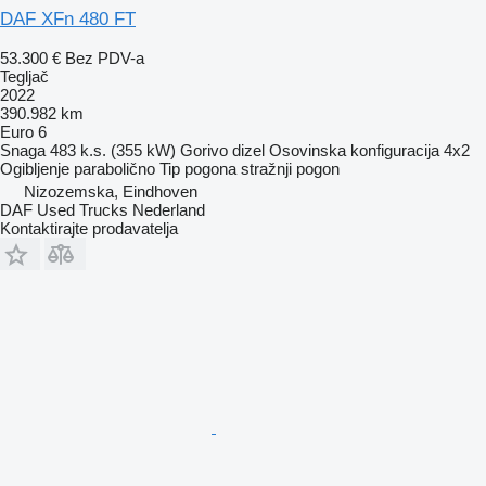
DAF XFn 480 FT
53.300 €
Bez PDV-a
Tegljač
2022
390.982 km
Euro 6
Snaga
483 k.s. (355 kW)
Gorivo
dizel
Osovinska konfiguracija
4x2
Ogibljenje
parabolično
Tip pogona
stražnji pogon
Nizozemska, Eindhoven
DAF Used Trucks Nederland
Kontaktirajte prodavatelja