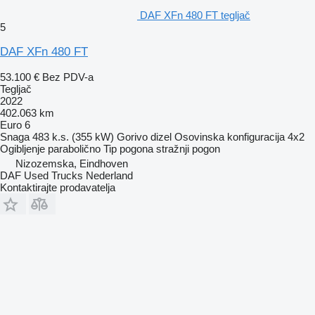
DAF XFn 480 FT tegljač
5
DAF XFn 480 FT
53.100 €
Bez PDV-a
Tegljač
2022
402.063 km
Euro 6
Snaga
483 k.s. (355 kW)
Gorivo
dizel
Osovinska konfiguracija
4x2
Ogibljenje
parabolično
Tip pogona
stražnji pogon
Nizozemska, Eindhoven
DAF Used Trucks Nederland
Kontaktirajte prodavatelja