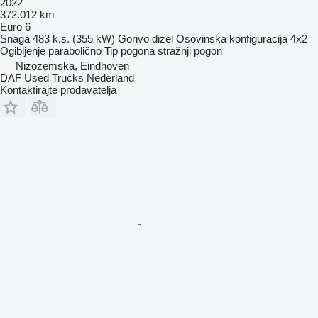
2022
372.012 km
Euro 6
Snaga
483 k.s. (355 kW)
Gorivo
dizel
Osovinska konfiguracija
4x2
Ogibljenje
parabolično
Tip pogona
stražnji pogon
Nizozemska, Eindhoven
DAF Used Trucks Nederland
Kontaktirajte prodavatelja