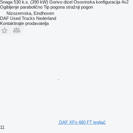
Snaga
530 k.s. (390 kW)
Gorivo
dizel
Osovinska konfiguracija
4x2
Ogibljenje
parabolično
Tip pogona
stražnji pogon
Nizozemska, Eindhoven
DAF Used Trucks Nederland
Kontaktirajte prodavatelja
DAF XFn 480 FT tegljač
11