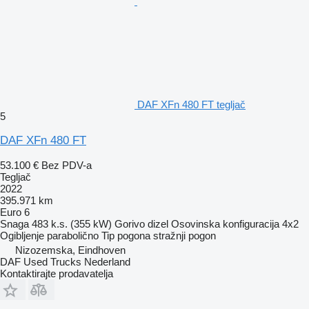
DAF XFn 480 FT tegljač
5
DAF XFn 480 FT
53.100 €
Bez PDV-a
Tegljač
2022
395.971 km
Euro 6
Snaga
483 k.s. (355 kW)
Gorivo
dizel
Osovinska konfiguracija
4x2
Ogibljenje
parabolično
Tip pogona
stražnji pogon
Nizozemska, Eindhoven
DAF Used Trucks Nederland
Kontaktirajte prodavatelja