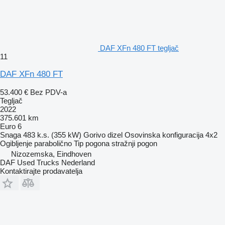
DAF XFn 480 FT tegljač
11
DAF XFn 480 FT
53.400 €
Bez PDV-a
Tegljač
2022
375.601 km
Euro 6
Snaga
483 k.s. (355 kW)
Gorivo
dizel
Osovinska konfiguracija
4x2
Ogibljenje
parabolično
Tip pogona
stražnji pogon
Nizozemska, Eindhoven
DAF Used Trucks Nederland
Kontaktirajte prodavatelja