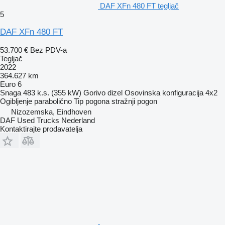
DAF XFn 480 FT tegljač
5
DAF XFn 480 FT
53.700 €
Bez PDV-a
Tegljač
2022
364.627 km
Euro 6
Snaga
483 k.s. (355 kW)
Gorivo
dizel
Osovinska konfiguracija
4x2
Ogibljenje
parabolično
Tip pogona
stražnji pogon
Nizozemska, Eindhoven
DAF Used Trucks Nederland
Kontaktirajte prodavatelja