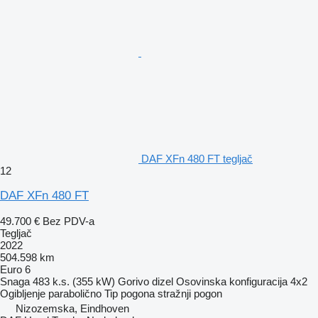
DAF XFn 480 FT tegljač
12
DAF XFn 480 FT
49.700 €
Bez PDV-a
Tegljač
2022
504.598 km
Euro 6
Snaga
483 k.s. (355 kW)
Gorivo
dizel
Osovinska konfiguracija
4x2
Ogibljenje
parabolično
Tip pogona
stražnji pogon
Nizozemska, Eindhoven