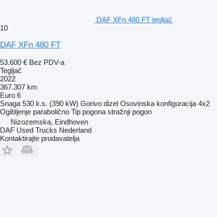
DAF XFn 480 FT tegljač
10
DAF XFn 480 FT
53.600 €
Bez PDV-a
Tegljač
2022
367.307 km
Euro 6
Snaga
530 k.s. (390 kW)
Gorivo
dizel
Osovinska konfiguracija
4x2
Ogibljenje
parabolično
Tip pogona
stražnji pogon
Nizozemska, Eindhoven
DAF Used Trucks Nederland
Kontaktirajte prodavatelja