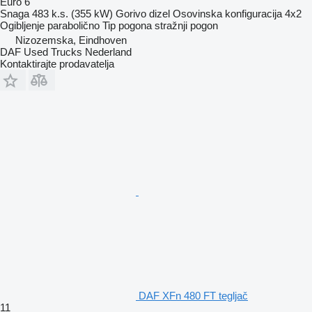
Euro 6
Snaga
483 k.s. (355 kW)
Gorivo
dizel
Osovinska konfiguracija
4x2
Ogibljenje
parabolično
Tip pogona
stražnji pogon
Nizozemska, Eindhoven
DAF Used Trucks Nederland
Kontaktirajte prodavatelja
DAF XFn 480 FT tegljač
11