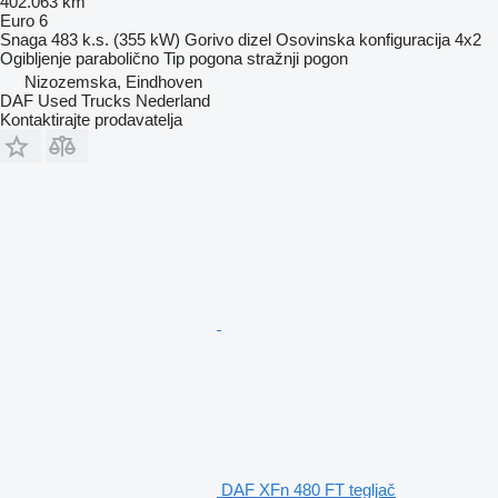
402.063 km
Euro 6
Snaga
483 k.s. (355 kW)
Gorivo
dizel
Osovinska konfiguracija
4x2
Ogibljenje
parabolično
Tip pogona
stražnji pogon
Nizozemska, Eindhoven
DAF Used Trucks Nederland
Kontaktirajte prodavatelja
DAF XFn 480 FT tegljač