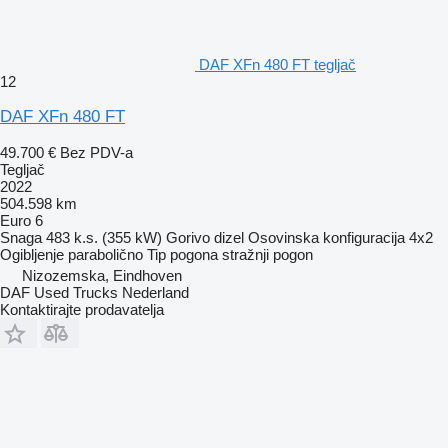
DAF XFn 480 FT tegljač
12
DAF XFn 480 FT
49.700 €
Bez PDV-a
Tegljač
2022
504.598 km
Euro 6
Snaga
483 k.s. (355 kW)
Gorivo
dizel
Osovinska konfiguracija
4x2
Ogibljenje
parabolično
Tip pogona
stražnji pogon
Nizozemska, Eindhoven
DAF Used Trucks Nederland
Kontaktirajte prodavatelja