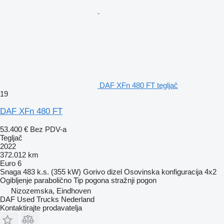
DAF XFn 480 FT tegljač
19
DAF XFn 480 FT
53.400 €
Bez PDV-a
Tegljač
2022
372.012 km
Euro 6
Snaga
483 k.s. (355 kW)
Gorivo
dizel
Osovinska konfiguracija
4x2
Ogibljenje
parabolično
Tip pogona
stražnji pogon
Nizozemska, Eindhoven
DAF Used Trucks Nederland
Kontaktirajte prodavatelja