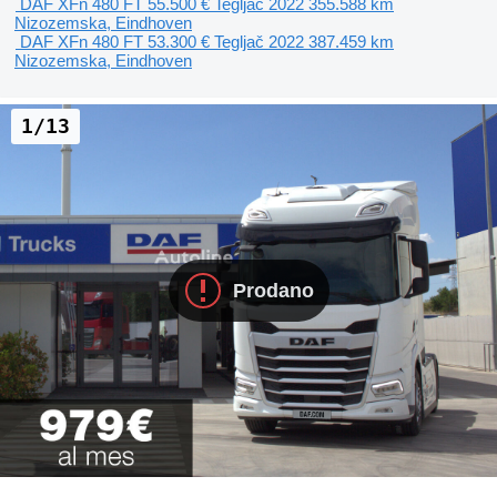
DAF XFn 480 FT
55.500 €
Tegljač
2022
355.588 km
Nizozemska, Eindhoven
DAF XFn 480 FT
53.300 €
Tegljač
2022
387.459 km
Nizozemska, Eindhoven
1/13
Prodano