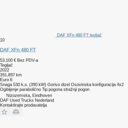
DAF XFn 480 FT tegljač
10
DAF XFn 480 FT
53.100 €
Bez PDV-a
Tegljač
2022
391.897 km
Euro 6
Snaga
530 k.s. (390 kW)
Gorivo
dizel
Osovinska konfiguracija
4x2
Ogibljenje
parabolično
Tip pogona
stražnji pogon
Nizozemska, Eindhoven
DAF Used Trucks Nederland
Kontaktirajte prodavatelja