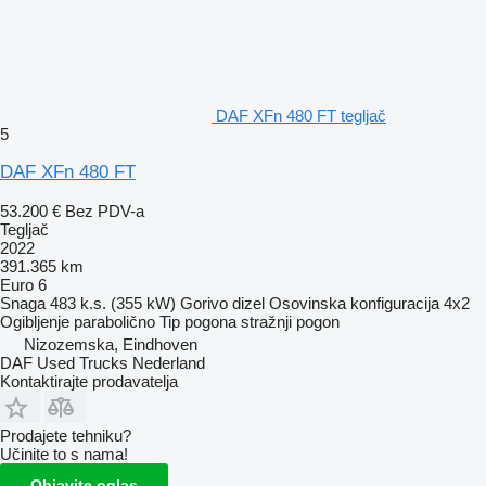
DAF XFn 480 FT tegljač
5
DAF XFn 480 FT
53.200 €
Bez PDV-a
Tegljač
2022
391.365 km
Euro 6
Snaga
483 k.s. (355 kW)
Gorivo
dizel
Osovinska konfiguracija
4x2
Ogibljenje
parabolično
Tip pogona
stražnji pogon
Nizozemska, Eindhoven
DAF Used Trucks Nederland
Kontaktirajte prodavatelja
Prodajete tehniku?
Učinite to s nama!
Objavite oglas