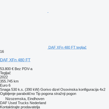
DAF XFn 480 FT tegljač
16
DAF XFn 480 FT
53.800 €
Bez PDV-a
Tegljač
2022
355.745 km
Euro 6
Snaga
530 k.s. (390 kW)
Gorivo
dizel
Osovinska konfiguracija
4x2
Ogibljenje
parabolično
Tip pogona
stražnji pogon
Nizozemska, Eindhoven
DAF Used Trucks Nederland
Kontaktirajte prodavatelja