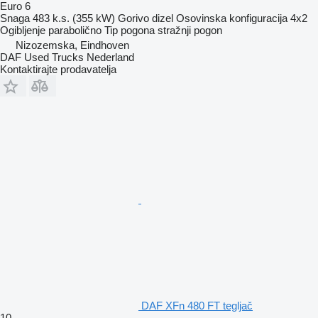
Euro 6
Snaga
483 k.s. (355 kW)
Gorivo
dizel
Osovinska konfiguracija
4x2
Ogibljenje
parabolično
Tip pogona
stražnji pogon
Nizozemska, Eindhoven
DAF Used Trucks Nederland
Kontaktirajte prodavatelja
DAF XFn 480 FT tegljač
10