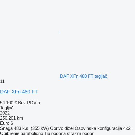
DAF XFn 480 FT tegljač
11
DAF XFn 480 FT
54.100 €
Bez PDV-a
Tegljač
2022
250.201 km
Euro 6
Snaga
483 k.s. (355 kW)
Gorivo
dizel
Osovinska konfiguracija
4x2
Ogibljenje
parabolično
Tip pogona
stražnji pogon