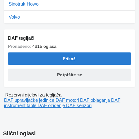
Sinotruk Howo
Volvo
DAF tegljači
Pronađeno:
4816 oglasa
Prikaži
Potpišite se
Rezervni dijelovi za tegljača
DAF upravljačke jedinice
DAF motori
DAF oblaganja
DAF
instrument table
DAF ožičenje
DAF senzori
Slični oglasi