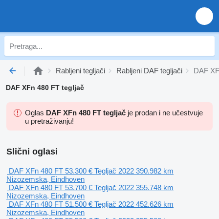
Rabljeni tegljači
Rabljeni DAF tegljači
DAF XFn
DAF XFn 480 FT tegljač
Oglas
DAF XFn 480 FT tegljač
je prodan i ne učestvuje
u pretraživanju!
Slični oglasi
DAF XFn 480 FT
53.300 €
Tegljač
2022
390.982 km
Nizozemska, Eindhoven
DAF XFn 480 FT
53.700 €
Tegljač
2022
355.748 km
Nizozemska, Eindhoven
DAF XFn 480 FT
51.500 €
Tegljač
2022
452.626 km
Nizozemska, Eindhoven