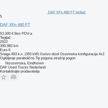
DAF XFn 480 FT tegljač
5
DAF XFn 480 FT
53.300 €
Bez PDV-a
Tegljač
2022
390.982 km
Euro 6
Snaga
483 k.s. (355 kW)
Gorivo
dizel
Osovinska konfiguracija
4x2
Ogibljenje
parabolično
Tip pogona
stražnji pogon
Nizozemska, Eindhoven
DAF Used Trucks Nederland
Kontaktirajte prodavatelja