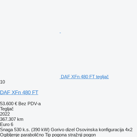
DAF XFn 480 FT tegljač
10
DAF XFn 480 FT
53.600 €
Bez PDV-a
Tegljač
2022
367.307 km
Euro 6
Snaga
530 k.s. (390 kW)
Gorivo
dizel
Osovinska konfiguracija
4x2
Ogibljenje
parabolično
Tip pogona
stražnji pogon