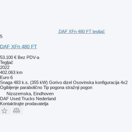
DAF XFn 480 FT tegljač
5
DAF XFn 480 FT
53.100 €
Bez PDV-a
Tegljač
2022
402.063 km
Euro 6
Snaga
483 k.s. (355 kW)
Gorivo
dizel
Osovinska konfiguracija
4x2
Ogibljenje
parabolično
Tip pogona
stražnji pogon
Nizozemska, Eindhoven
DAF Used Trucks Nederland
Kontaktirajte prodavatelja