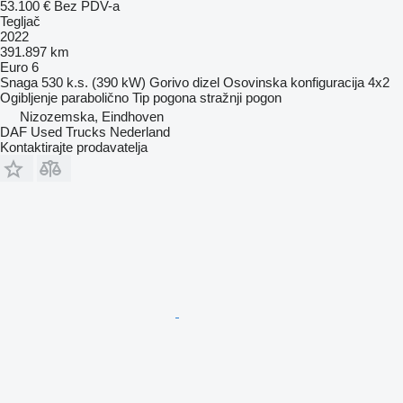
53.100 €
Bez PDV-a
Tegljač
2022
391.897 km
Euro 6
Snaga
530 k.s. (390 kW)
Gorivo
dizel
Osovinska konfiguracija
4x2
Ogibljenje
parabolično
Tip pogona
stražnji pogon
Nizozemska, Eindhoven
DAF Used Trucks Nederland
Kontaktirajte prodavatelja