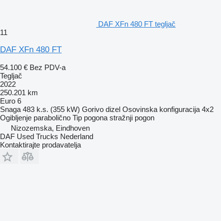
DAF XFn 480 FT tegljač
11
DAF XFn 480 FT
54.100 €
Bez PDV-a
Tegljač
2022
250.201 km
Euro 6
Snaga
483 k.s. (355 kW)
Gorivo
dizel
Osovinska konfiguracija
4x2
Ogibljenje
parabolično
Tip pogona
stražnji pogon
Nizozemska, Eindhoven
DAF Used Trucks Nederland
Kontaktirajte prodavatelja