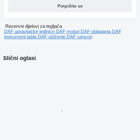
Potpišite se
Rezervni dijelovi za tegljača
DAF upravljačke jedinice
DAF motori
DAF oblaganja
DAF
instrument table
DAF ožičenje
DAF senzori
Slični oglasi