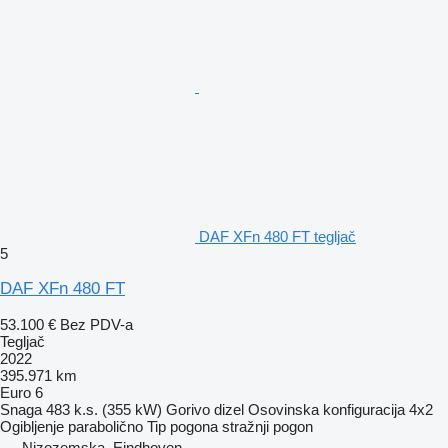
DAF XFn 480 FT tegljač
5
DAF XFn 480 FT
53.100 €
Bez PDV-a
Tegljač
2022
395.971 km
Euro 6
Snaga
483 k.s. (355 kW)
Gorivo
dizel
Osovinska konfiguracija
4x2
Ogibljenje
parabolično
Tip pogona
stražnji pogon
Nizozemska, Eindhoven