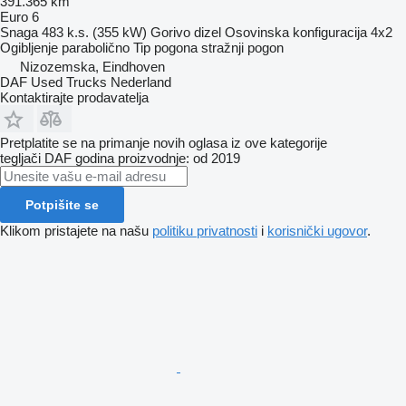
391.365 km
Euro 6
Snaga
483 k.s. (355 kW)
Gorivo
dizel
Osovinska konfiguracija
4x2
Ogibljenje
parabolično
Tip pogona
stražnji pogon
Nizozemska, Eindhoven
DAF Used Trucks Nederland
Kontaktirajte prodavatelja
Pretplatite se na primanje novih oglasa iz ove kategorije
tegljači
DAF
godina proizvodnje: od 2019
Potpišite se
Klikom pristajete na našu
politiku privatnosti
i
korisnički ugovor
.