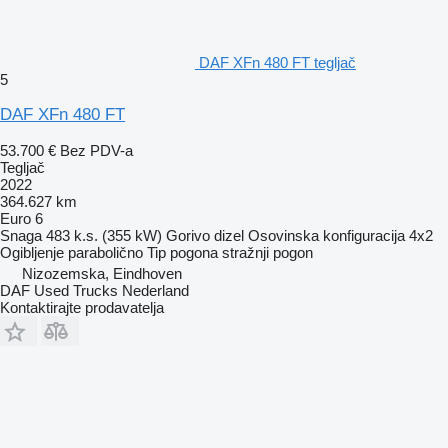
DAF XFn 480 FT tegljač
5
DAF XFn 480 FT
53.700 €
Bez PDV-a
Tegljač
2022
364.627 km
Euro 6
Snaga
483 k.s. (355 kW)
Gorivo
dizel
Osovinska konfiguracija
4x2
Ogibljenje
parabolično
Tip pogona
stražnji pogon
Nizozemska, Eindhoven
DAF Used Trucks Nederland
Kontaktirajte prodavatelja