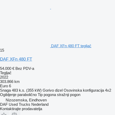
DAF XFn 480 FT tegljač
15
DAF XFn 480 FT
54.000 €
Bez PDV-a
Tegljač
2022
303.866 km
Euro 6
Snaga
483 k.s. (355 kW)
Gorivo
dizel
Osovinska konfiguracija
4x2
Ogibljenje
parabolično
Tip pogona
stražnji pogon
Nizozemska, Eindhoven
DAF Used Trucks Nederland
Kontaktirajte prodavatelja