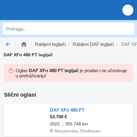
Rabljeni tegljači
Rabljeni DAF tegljači
DAF XFn
DAF XFn 480 FT tegljač
Oglas
DAF XFn 480 FT tegljač
je prodan i ne učestvuje
u pretraživanju!
Slični oglasi
DAF XFn 480 FT
53.700 €
2022
355.748 km
Nizozemska, Eindhoven