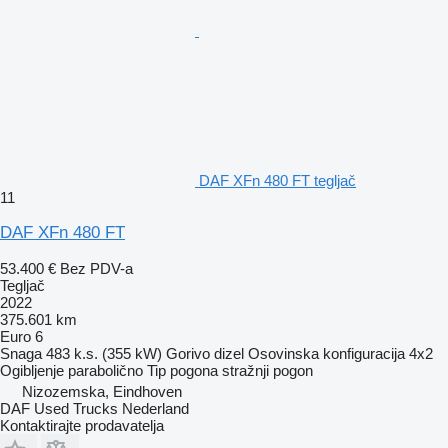
DAF XFn 480 FT tegljač
11
DAF XFn 480 FT
53.400 €
Bez PDV-a
Tegljač
2022
375.601 km
Euro 6
Snaga
483 k.s. (355 kW)
Gorivo
dizel
Osovinska konfiguracija
4x2
Ogibljenje
parabolično
Tip pogona
stražnji pogon
Nizozemska, Eindhoven
DAF Used Trucks Nederland
Kontaktirajte prodavatelja