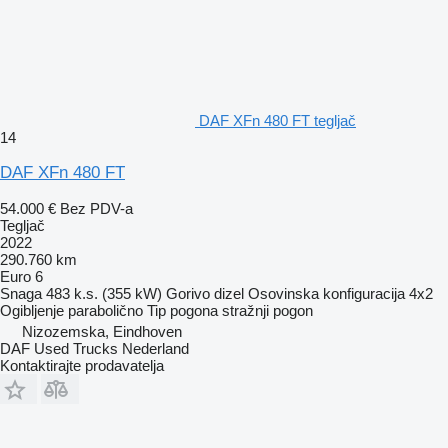
DAF XFn 480 FT tegljač
14
DAF XFn 480 FT
54.000 €
Bez PDV-a
Tegljač
2022
290.760 km
Euro 6
Snaga
483 k.s. (355 kW)
Gorivo
dizel
Osovinska konfiguracija
4x2
Ogibljenje
parabolično
Tip pogona
stražnji pogon
Nizozemska, Eindhoven
DAF Used Trucks Nederland
Kontaktirajte prodavatelja