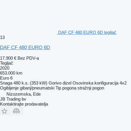
DAF CF 480 EURO 6D tegljač
13
DAF CF 480 EURO 6D
17.900 €
Bez PDV-a
Tegljač
2020
653.000 km
Euro 6
Snaga
480 k.s. (353 kW)
Gorivo
dizel
Osovinska konfiguracija
4x2
Ogibljenje
gibanj/pneumatski
Tip pogona
stražnji pogon
Nizozemska, Ede
JB Trading bv
Kontaktirajte prodavatelja