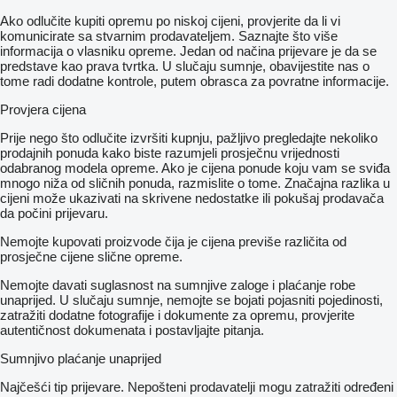
Ako odlučite kupiti opremu po niskoj cijeni, provjerite da li vi
komunicirate sa stvarnim prodavateljem. Saznajte što više
informacija o vlasniku opreme. Jedan od načina prijevare je da se
predstave kao prava tvrtka. U slučaju sumnje, obavijestite nas o
tome radi dodatne kontrole, putem obrasca za povratne informacije.
Provjera cijena
Prije nego što odlučite izvršiti kupnju, pažljivo pregledajte nekoliko
prodajnih ponuda kako biste razumjeli prosječnu vrijednosti
odabranog modela opreme. Ako je cijena ponude koju vam se sviđa
mnogo niža od sličnih ponuda, razmislite o tome. Značajna razlika u
cijeni može ukazivati ​​na skrivene nedostatke ili pokušaj prodavača
da počini prijevaru.
Nemojte kupovati proizvode čija je cijena previše različita od
prosječne cijene slične opreme.
Nemojte davati suglasnost na sumnjive zaloge i plaćanje robe
unaprijed. U slučaju sumnje, nemojte se bojati pojasniti pojedinosti,
zatražiti dodatne fotografije i dokumente za opremu, provjerite
autentičnost dokumenata i postavljajte pitanja.
Sumnjivo plaćanje unaprijed
Najčešći tip prijevare. Nepošteni prodavatelji mogu zatražiti određeni