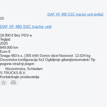
DAF XF 480 SSC tractor unit tegljač
10
DAF XF 480 SSC tractor unit
18.900 €
Bez PDV-a
Tegljač
2020
849.000 km
Euro 6
Snaga
483 k.s. (355 kW)
Gorivo
dizel
Nosivost
12.024 kg
Osovinska konfiguracija
4x2
Ogibljenje
gibanj/pneumatski
Tip
pogona
stražnji pogon
Nizozemska, Schiedam
S-TRUCKS B.V.
Kontaktirajte prodavatelja