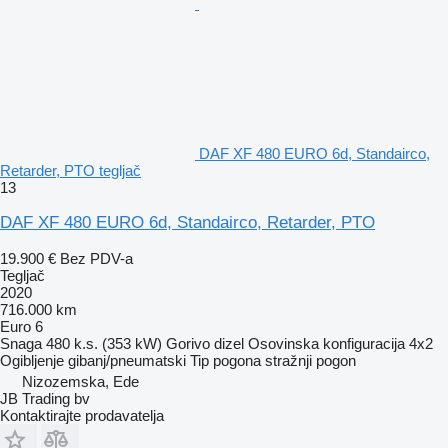
DAF XF 480 EURO 6d, Standairco,
Retarder, PTO tegljač
13
DAF XF 480 EURO 6d, Standairco, Retarder, PTO
19.900 €
Bez PDV-a
Tegljač
2020
716.000 km
Euro 6
Snaga
480 k.s. (353 kW)
Gorivo
dizel
Osovinska konfiguracija
4x2
Ogibljenje
gibanj/pneumatski
Tip pogona
stražnji pogon
Nizozemska, Ede
JB Trading bv
Kontaktirajte prodavatelja