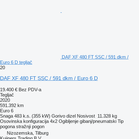
DAF XF 480 FT SSC / 591 dkm /
Euro 6 D tegljač
20
DAF XF 480 FT SSC / 591 dkm / Euro 6 D
19.400 €
Bez PDV-a
Tegljač
2020
591.392 km
Euro 6
Snaga
483 k.s. (355 kW)
Gorivo
dizel
Nosivost
11.328 kg
Osovinska konfiguracija
4x2
Ogibljenje
gibanj/pneumatski
Tip
pogona
stražnji pogon
Nizozemska, Tilburg
Kuijpers Trading B.V.