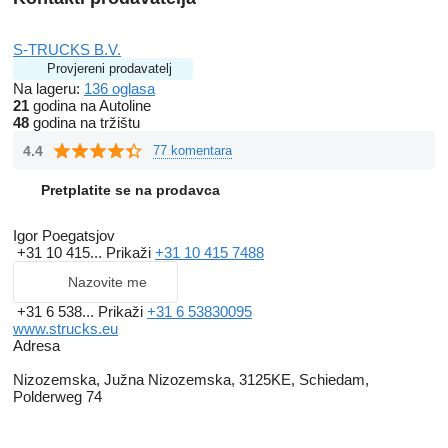
S-TRUCKS B.V.
Provjereni prodavatelj
Na lageru:
136 oglasa
21
godina na Autoline
48
godina na tržištu
4.4
77 komentara
Pretplatite se na prodavca
Igor Poegatsjov
+31 10 415...
Prikaži
+31 10 415 7488
Nazovite me
+31 6 538...
Prikaži
+31 6 53830095
www.strucks.eu
Adresa
Nizozemska, Južna Nizozemska, 3125KE, Schiedam,
Polderweg 74