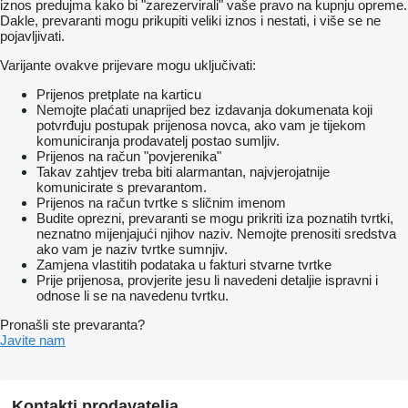
iznos predujma kako bi "zarezervirali" vaše pravo na kupnju opreme.
Dakle, prevaranti mogu prikupiti veliki iznos i nestati, i više se ne
pojavljivati.
Varijante ovakve prijevare mogu uključivati:
Prijenos pretplate na karticu
Nemojte plaćati unaprijed bez izdavanja dokumenata koji
potvrđuju postupak prijenosa novca, ako vam je tijekom
komuniciranja prodavatelj postao sumljiv.
Prijenos na račun "povjerenika"
Takav zahtjev treba biti alarmantan, najvjerojatnije
komunicirate s prevarantom.
Prijenos na račun tvrtke s sličnim imenom
Budite oprezni, prevaranti se mogu prikriti iza poznatih tvrtki,
neznatno mijenjajući njihov naziv. Nemojte prenositi sredstva
ako vam je naziv tvrtke sumnjiv.
Zamjena vlastitih podataka u fakturi stvarne tvrtke
Prije prijenosa, provjerite jesu li navedeni detaljie ispravni i
odnose li se na navedenu tvrtku.
Pronašli ste prevaranta?
Javite nam
Kontakti prodavatelja