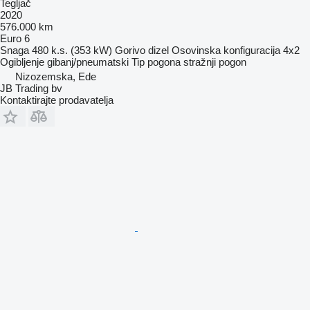
Tegljač
2020
576.000 km
Euro 6
Snaga
480 k.s. (353 kW)
Gorivo
dizel
Osovinska konfiguracija
4x2
Ogibljenje
gibanj/pneumatski
Tip pogona
stražnji pogon
Nizozemska, Ede
JB Trading bv
Kontaktirajte prodavatelja