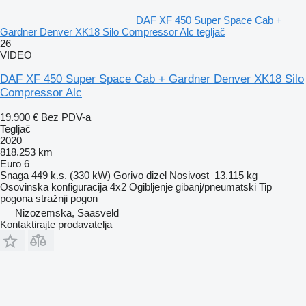
DAF XF 450 Super Space Cab +
Gardner Denver XK18 Silo Compressor Alc tegljač
26
VIDEO
DAF XF 450 Super Space Cab + Gardner Denver XK18 Silo
Compressor Alc
19.900 €
Bez PDV-a
Tegljač
2020
818.253 km
Euro 6
Snaga
449 k.s. (330 kW)
Gorivo
dizel
Nosivost
13.115 kg
Osovinska konfiguracija
4x2
Ogibljenje
gibanj/pneumatski
Tip
pogona
stražnji pogon
Nizozemska, Saasveld
Kontaktirajte prodavatelja