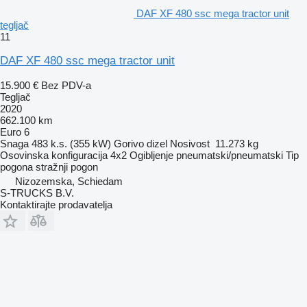
DAF XF 480 ssc mega tractor unit
tegljač
11
DAF XF 480 ssc mega tractor unit
15.900 €
Bez PDV-a
Tegljač
2020
662.100 km
Euro 6
Snaga
483 k.s. (355 kW)
Gorivo
dizel
Nosivost
11.273 kg
Osovinska konfiguracija
4x2
Ogibljenje
pneumatski/pneumatski
Tip
pogona
stražnji pogon
Nizozemska, Schiedam
S-TRUCKS B.V.
Kontaktirajte prodavatelja