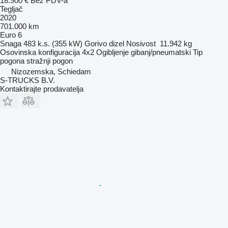
18.900 €
Bez PDV-a
Tegljač
2020
701.000 km
Euro 6
Snaga
483 k.s. (355 kW)
Gorivo
dizel
Nosivost
11.942 kg
Osovinska konfiguracija
4x2
Ogibljenje
gibanj/pneumatski
Tip
pogona
stražnji pogon
Nizozemska, Schiedam
S-TRUCKS B.V.
Kontaktirajte prodavatelja