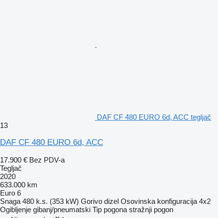
DAF CF 480 EURO 6d, ACC tegljač
13
DAF CF 480 EURO 6d, ACC
17.900 €
Bez PDV-a
Tegljač
2020
633.000 km
Euro 6
Snaga
480 k.s. (353 kW)
Gorivo
dizel
Osovinska konfiguracija
4x2
Ogibljenje
gibanj/pneumatski
Tip pogona
stražnji pogon