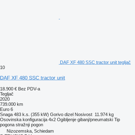
DAF XF 480 SSC tractor unit tegljač
10
DAF XF 480 SSC tractor unit
18.900 €
Bez PDV-a
Tegljač
2020
739.000 km
Euro 6
Snaga
483 k.s. (355 kW)
Gorivo
dizel
Nosivost
11.974 kg
Osovinska konfiguracija
4x2
Ogibljenje
gibanj/pneumatski
Tip
pogona
stražnji pogon
Nizozemska, Schiedam