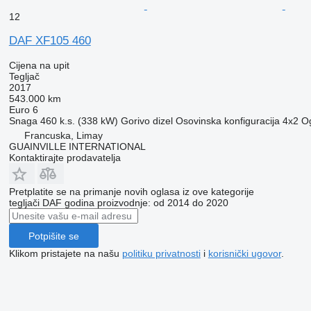
12
DAF XF105 460
Cijena na upit
Tegljač
2017
543.000 km
Euro 6
Snaga
460 k.s. (338 kW)
Gorivo
dizel
Osovinska konfiguracija
4x2
Og
Francuska, Limay
GUAINVILLE INTERNATIONAL
Kontaktirajte prodavatelja
Pretplatite se na primanje novih oglasa iz ove kategorije
tegljači
DAF
godina proizvodnje: od 2014 do 2020
Potpišite se
Klikom pristajete na našu
politiku privatnosti
i
korisnički ugovor
.