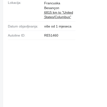
Lokacija:
Francuska
Besançon
6815 km to "United
States/Columbus"
Datum objavljivanja:
više od 1 mjeseca
Autoline ID:
RE51460