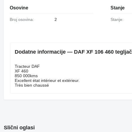
Osovine
Stanje
Broj osovina:
2
Stanje:
Dodatne informacije — DAF XF 106 460 tegljač
Tracteur DAF
XF 460
850 000kms
Excellent état intérieur et extérieur.
Très bien chaussé
Slični oglasi