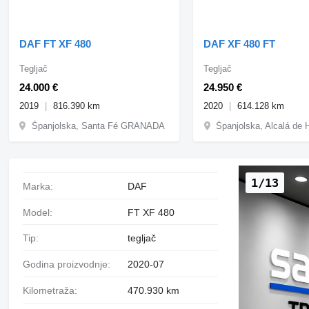
DAF FT XF 480
DAF XF 480 FT
Tegljač
Tegljač
24.000 €
24.950 €
2019
816.390 km
2020
614.128 km
Španjolska, Santa Fé GRANADA
1/13
Marka:
DAF
Model:
FT XF 480
Tip:
tegljač
Godina proizvodnje:
2020-07
Kilometraža:
470.930 km