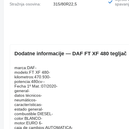
Stražnja osovina:
315/80R22,5
spavanj
Dodatne informacije — DAF FT XF 480 tegljač
marca:DAF-
modelo:FT XF 480-
kilometros:470.930-
potencia:480cv--
Fecha 1º Mat.:07/2020-
general-
datos técnicos-
neumáticos-
características-
estado general-
combustible:DIESEL-
color:BLANCO-
motor:EURO 6-
caja de cambios:AUTOMATICA-