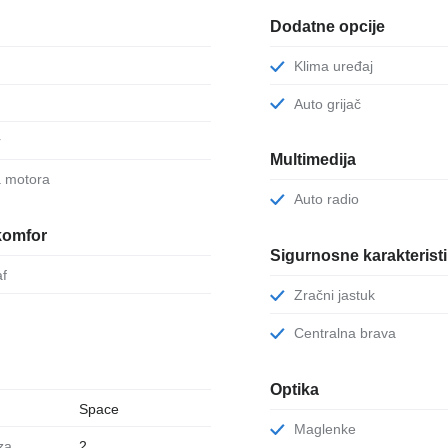
Dodatne opcije
Klima uređaj
Auto grijač
r
Multimedija
a motora
Auto radio
komfor
Sigurnosne karakterist
af
Zračni jastuk
Centralna brava
Optika
Space
Maglenke
2