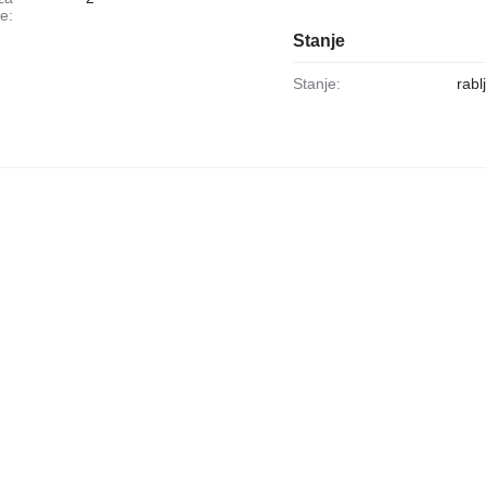
e:
Stanje
Stanje:
rabl