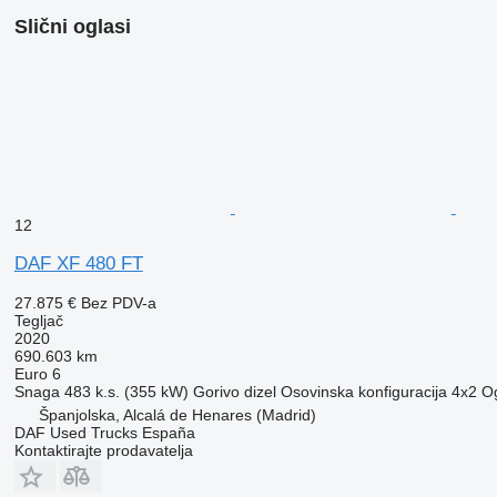
Slični oglasi
12
DAF XF 480 FT
27.875 €
Bez PDV-a
Tegljač
2020
690.603 km
Euro 6
Snaga
483 k.s. (355 kW)
Gorivo
dizel
Osovinska konfiguracija
4x2
Og
Španjolska, Alcalá de Henares (Madrid)
DAF Used Trucks España
Kontaktirajte prodavatelja