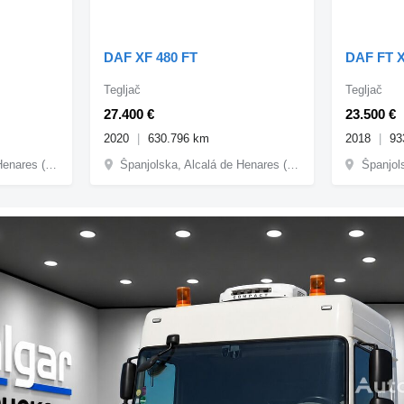
DAF XF 480 FT
DAF FT X
Tegljač
Tegljač
27.400 €
23.500 €
2020
630.796 km
2018
93
Španjolska, Alcalá de Henares (Madrid)
Španjolska, Alcalá de Henares (Madrid)
Španjo