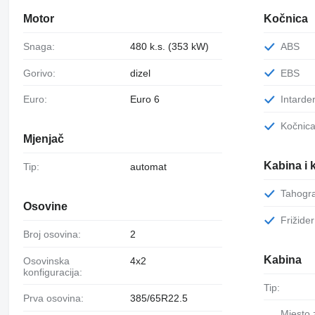
Motor
Kočnica
Snaga:
480 k.s. (353 kW)
ABS
Gorivo:
dizel
EBS
Euro:
Euro 6
Intarde
Kočnic
Mjenjač
Kabina i 
Tip:
automat
Tahogr
Osovine
Frižider
Broj osovina:
2
Kabina
Osovinska
4x2
konfiguracija:
Tip:
Prva osovina:
385/65R22.5
Mjesto za