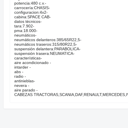
potencia:480 c.v.-
carrocería:CHASIS-
configuracion:4x2-
cabina:SPACE CAB-
datos técnicos-
tara:7.902-
pma:18.000-
neumáticos-
neumáticos delanteros:385/65R22,5-
neumáticos traseros:315/80R22,5-
suspensión delantera:PARABOLICA-
suspensión trasera:NEUMATICA-
características-
aire acondicionado -
intarder -
abs -
radio -
antinieblas-
nevera -
aire parado -
CABEZAS TRACTORAS,SCANIA,DAF,RENAULT,MERCEDES,I