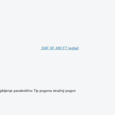
DAF XF 480 FT tegljač
ibljenje
parabolično
Tip pogona
stražnji pogon