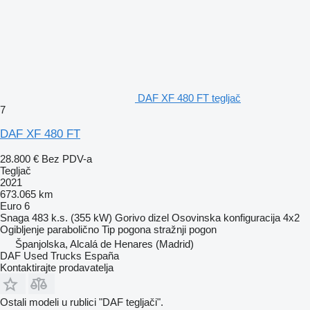
DAF XF 480 FT tegljač
7
DAF XF 480 FT
28.800 €
Bez PDV-a
Tegljač
2021
673.065 km
Euro 6
Snaga
483 k.s. (355 kW)
Gorivo
dizel
Osovinska konfiguracija
4x2
Ogibljenje
parabolično
Tip pogona
stražnji pogon
Španjolska, Alcalá de Henares (Madrid)
DAF Used Trucks España
Kontaktirajte prodavatelja
Ostali modeli u rublici "DAF tegljači".