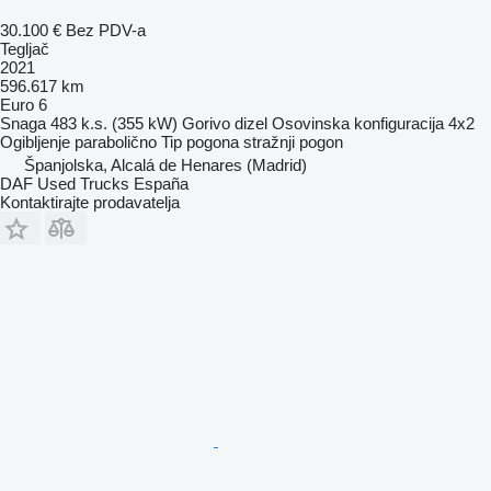
30.100 €
Bez PDV-a
Tegljač
2021
596.617 km
Euro 6
Snaga
483 k.s. (355 kW)
Gorivo
dizel
Osovinska konfiguracija
4x2
Ogibljenje
parabolično
Tip pogona
stražnji pogon
Španjolska, Alcalá de Henares (Madrid)
DAF Used Trucks España
Kontaktirajte prodavatelja