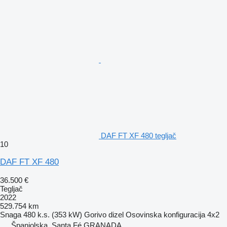
DAF FT XF 480 tegljač
10
DAF FT XF 480
36.500 €
Tegljač
2022
529.754 km
Snaga
480 k.s. (353 kW)
Gorivo
dizel
Osovinska konfiguracija
4x2
Španjolska, Santa Fé GRANADA