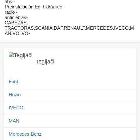
abs -
Preinstalación Eq. hidráulico -
radio -
antinieblas-
CABEZAS
TRACTORAS,SCANIA,DAF,RENAULT,MERCEDES,IVECO,M
AN,VOLVO-
Tegljači
Ford
Howo
IVECO
MAN
Mercedes-Benz