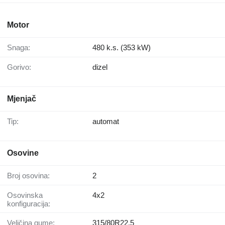
Motor
Snaga:
480 k.s. (353 kW)
Gorivo:
dizel
Mjenjač
Tip:
automat
Osovine
Broj osovina:
2
Osovinska
4x2
konfiguracija:
Veličina gume:
315/80R22.5