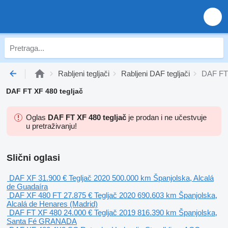
Rabljeni tegljači
Rabljeni DAF tegljači
DAF FT 
DAF FT XF 480 tegljač
Oglas
DAF FT XF 480 tegljač
je prodan i ne učestvuje
u pretraživanju!
Slični oglasi
DAF XF
31.900 €
Tegljač
2020
500.000 km
Španjolska, Alcalá
de Guadaíra
DAF XF 480 FT
27.875 €
Tegljač
2020
690.603 km
Španjolska,
Alcalá de Henares (Madrid)
DAF FT XF 480
24.000 €
Tegljač
2019
816.390 km
Španjolska,
Santa Fé GRANADA