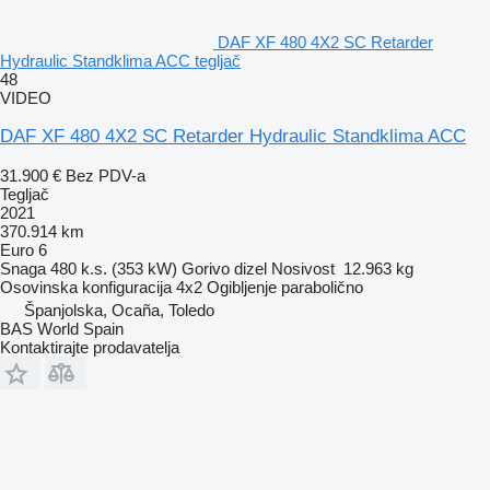
DAF XF 480 4X2 SC Retarder
Hydraulic Standklima ACC tegljač
48
VIDEO
DAF XF 480 4X2 SC Retarder Hydraulic Standklima ACC
31.900 €
Bez PDV-a
Tegljač
2021
370.914 km
Euro 6
Snaga
480 k.s. (353 kW)
Gorivo
dizel
Nosivost
12.963 kg
Osovinska konfiguracija
4x2
Ogibljenje
parabolično
Španjolska, Ocaña, Toledo
BAS World Spain
Kontaktirajte prodavatelja