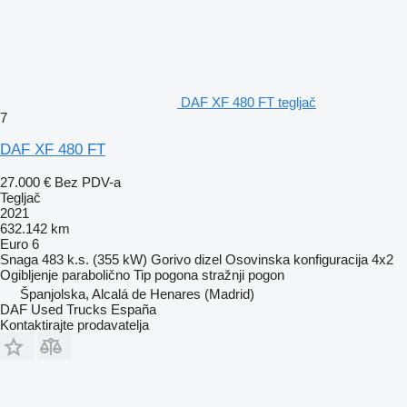
DAF XF 480 FT tegljač
7
DAF XF 480 FT
27.000 €
Bez PDV-a
Tegljač
2021
632.142 km
Euro 6
Snaga
483 k.s. (355 kW)
Gorivo
dizel
Osovinska konfiguracija
4x2
Ogibljenje
parabolično
Tip pogona
stražnji pogon
Španjolska, Alcalá de Henares (Madrid)
DAF Used Trucks España
Kontaktirajte prodavatelja