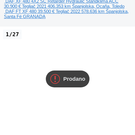
DAF XF 480 4X2 SC Retarder Hydraulic Standklima ACC
30.900 €
Tegljač
2021
406.353 km
Španjolska, Ocaña, Toledo
DAF FT XF 480
39.500 €
Tegljač
2022
578.636 km
Španjolska,
Santa Fé GRANADA
1/27
Prodano