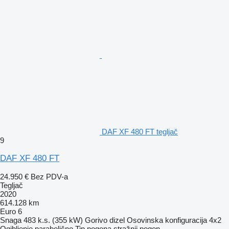
DAF XF 480 FT tegljač
9
DAF XF 480 FT
24.950 €
Bez PDV-a
Tegljač
2020
614.128 km
Euro 6
Snaga
483 k.s. (355 kW)
Gorivo
dizel
Osovinska konfiguracija
4x2
Ogibljenje
parabolično
Tip pogona
stražnji pogon