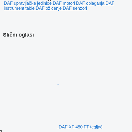
DAF upravljačke jedinice
DAF motori
DAF oblaganja
DAF
instrument table
DAF ožičenje
DAF senzori
Slični oglasi
DAF XF 480 FT tegljač
7