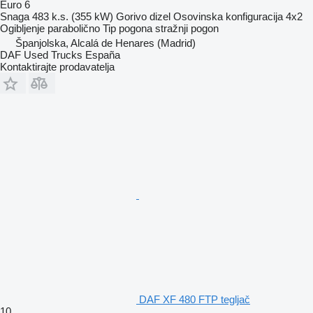
Euro 6
Snaga
483 k.s. (355 kW)
Gorivo
dizel
Osovinska konfiguracija
4x2
Ogibljenje
parabolično
Tip pogona
stražnji pogon
Španjolska, Alcalá de Henares (Madrid)
DAF Used Trucks España
Kontaktirajte prodavatelja
DAF XF 480 FTP tegljač
10