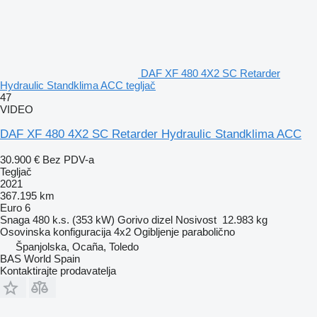
DAF XF 480 4X2 SC Retarder
Hydraulic Standklima ACC tegljač
47
VIDEO
DAF XF 480 4X2 SC Retarder Hydraulic Standklima ACC
30.900 €
Bez PDV-a
Tegljač
2021
367.195 km
Euro 6
Snaga
480 k.s. (353 kW)
Gorivo
dizel
Nosivost
12.983 kg
Osovinska konfiguracija
4x2
Ogibljenje
parabolično
Španjolska, Ocaña, Toledo
BAS World Spain
Kontaktirajte prodavatelja