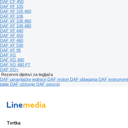
DAF CF 450
DAF XF 105
DAF XF 105 460
DAF XF 106
DAF XF 106 460
DAF XF 106 480
DAF XF 440
DAF XF 450
DAF XF 460
DAF XF 530
DAF XF 95
DAF XG
DAF XG 480
DAF XG 480 FT
DAF XG+
Rezervni dijelovi za tegljača
DAF upravljačke jedinice
DAF motori
DAF oblaganja
DAF instrument
table
DAF ožičenje
DAF senzori
Tvrtka