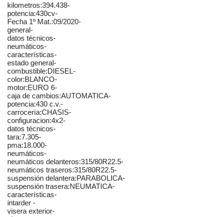
kilometros:394.438-
potencia:430cv-
Fecha 1º Mat.:09/2020-
general-
datos técnicos-
neumáticos-
características-
estado general-
combustible:DIESEL-
color:BLANCO-
motor:EURO 6-
caja de cambios:AUTOMATICA-
potencia:430 c.v.-
carrocería:CHASIS-
configuracion:4x2-
datos técnicos-
tara:7.305-
pma:18.000-
neumáticos-
neumáticos delanteros:315/80R22.5-
neumáticos traseros:315/80R22.5-
suspensión delantera:PARABOLICA-
suspensión trasera:NEUMATICA-
características-
intarder -
visera exterior-