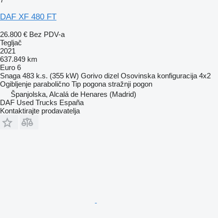
DAF XF 480 FT
26.800 €
Bez PDV-a
Tegljač
2021
637.849 km
Euro 6
Snaga
483 k.s. (355 kW)
Gorivo
dizel
Osovinska konfiguracija
4x2
Ogibljenje
parabolično
Tip pogona
stražnji pogon
Španjolska, Alcalá de Henares (Madrid)
DAF Used Trucks España
Kontaktirajte prodavatelja