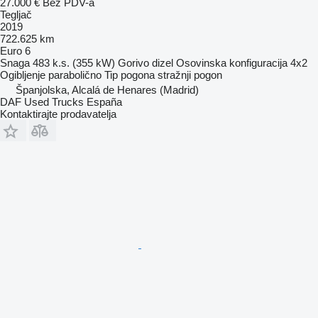
27.000 €
Bez PDV-a
Tegljač
2019
722.625 km
Euro 6
Snaga
483 k.s. (355 kW)
Gorivo
dizel
Osovinska konfiguracija
4x2
Ogibljenje
parabolično
Tip pogona
stražnji pogon
Španjolska, Alcalá de Henares (Madrid)
DAF Used Trucks España
Kontaktirajte prodavatelja