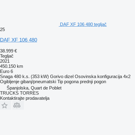
DAF XF 106 480 tegljač
25
DAF XF 106 480
38.999 €
Tegljač
2021
450.150 km
Euro 6
Snaga
480 k.s. (353 kW)
Gorivo
dizel
Osovinska konfiguracija
4x2
Ogibljenje
gibanj/pneumatski
Tip pogona
prednji pogon
Španjolska, Quart de Poblet
TRUCKS TORRES
Kontaktirajte prodavatelja