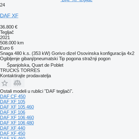
24
DAF XF
36.800 €
Tegljač
2021
508.000 km
Euro 6
Snaga
480 k.s. (353 kW)
Gorivo
dizel
Osovinska konfiguracija
4x2
Ogibljenje
gibanj/pneumatski
Tip pogona
stražnji pogon
Španjolska, Quart de Poblet
TRUCKS TORRES
Kontaktirajte prodavatelja
Ostali modeli u rublici "DAF tegljači".
DAF CF 450
DAF XF 105
DAF XF 105 460
DAF XF 106
DAF XF 106 460
DAF XF 106 480
DAF XF 440
DAF XF 450
DAF XF 460