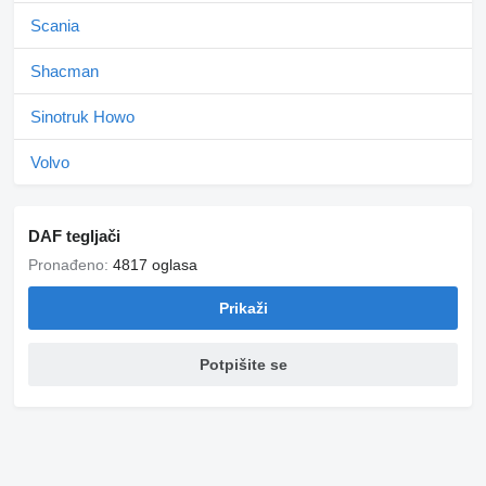
Scania
Shacman
Sinotruk Howo
Volvo
DAF tegljači
Pronađeno:
4817 oglasa
Prikaži
Potpišite se