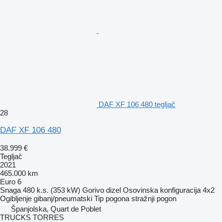
DAF XF 106 480 tegljač
28
DAF XF 106 480
38.999 €
Tegljač
2021
465.000 km
Euro 6
Snaga
480 k.s. (353 kW)
Gorivo
dizel
Osovinska konfiguracija
4x2
Ogibljenje
gibanj/pneumatski
Tip pogona
stražnji pogon
Španjolska, Quart de Poblet
TRUCKS TORRES