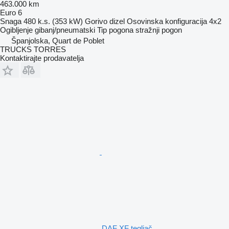
463.000 km
Euro 6
Snaga
480 k.s. (353 kW)
Gorivo
dizel
Osovinska konfiguracija
4x2
Ogibljenje
gibanj/pneumatski
Tip pogona
stražnji pogon
Španjolska, Quart de Poblet
TRUCKS TORRES
Kontaktirajte prodavatelja
DAF XF tegljač