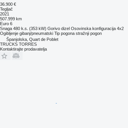
36.900 €
Tegljač
2021
507.999 km
Euro 6
Snaga
480 k.s. (353 kW)
Gorivo
dizel
Osovinska konfiguracija
4x2
Ogibljenje
gibanj/pneumatski
Tip pogona
stražnji pogon
Španjolska, Quart de Poblet
TRUCKS TORRES
Kontaktirajte prodavatelja