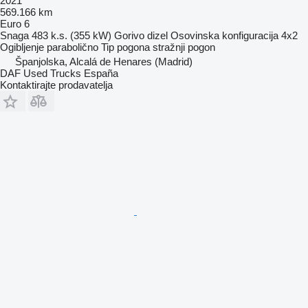
2021
569.166 km
Euro 6
Snaga
483 k.s. (355 kW)
Gorivo
dizel
Osovinska konfiguracija
4x2
Ogibljenje
parabolično
Tip pogona
stražnji pogon
Španjolska, Alcalá de Henares (Madrid)
DAF Used Trucks España
Kontaktirajte prodavatelja