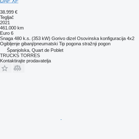
DAF XF
38.999 €
Tegljač
2021
461.000 km
Euro 6
Snaga
480 k.s. (353 kW)
Gorivo
dizel
Osovinska konfiguracija
4x2
Ogibljenje
gibanj/pneumatski
Tip pogona
stražnji pogon
Španjolska, Quart de Poblet
TRUCKS TORRES
Kontaktirajte prodavatelja