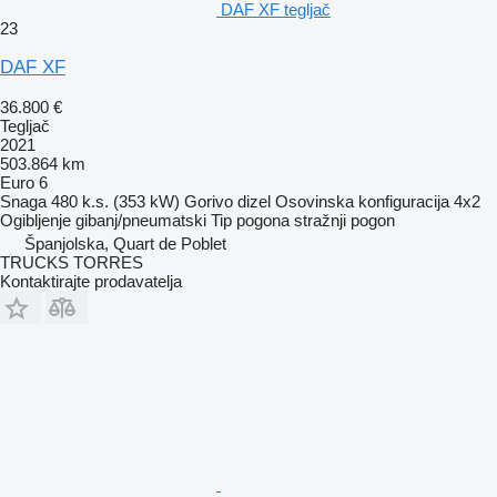
DAF XF tegljač
23
DAF XF
36.800 €
Tegljač
2021
503.864 km
Euro 6
Snaga
480 k.s. (353 kW)
Gorivo
dizel
Osovinska konfiguracija
4x2
Ogibljenje
gibanj/pneumatski
Tip pogona
stražnji pogon
Španjolska, Quart de Poblet
TRUCKS TORRES
Kontaktirajte prodavatelja