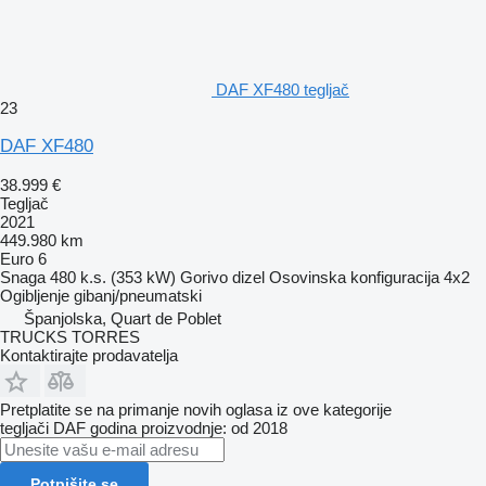
DAF XF480 tegljač
23
DAF XF480
38.999 €
Tegljač
2021
449.980 km
Euro 6
Snaga
480 k.s. (353 kW)
Gorivo
dizel
Osovinska konfiguracija
4x2
Ogibljenje
gibanj/pneumatski
Španjolska, Quart de Poblet
TRUCKS TORRES
Kontaktirajte prodavatelja
Pretplatite se na primanje novih oglasa iz ove kategorije
tegljači
DAF
godina proizvodnje: od 2018
Potpišite se