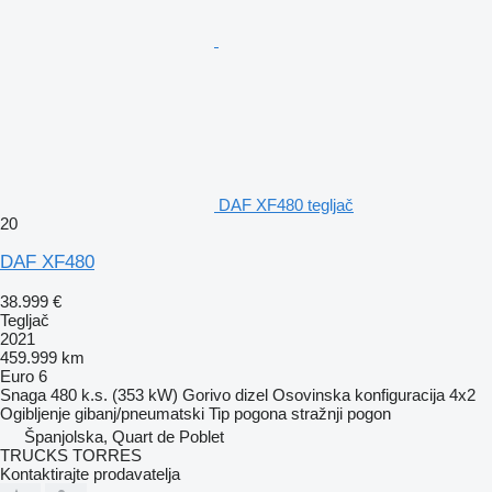
DAF XF480 tegljač
20
DAF XF480
38.999 €
Tegljač
2021
459.999 km
Euro 6
Snaga
480 k.s. (353 kW)
Gorivo
dizel
Osovinska konfiguracija
4x2
Ogibljenje
gibanj/pneumatski
Tip pogona
stražnji pogon
Španjolska, Quart de Poblet
TRUCKS TORRES
Kontaktirajte prodavatelja