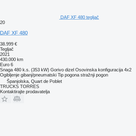
DAF XF 480 tegljač
20
DAF XF 480
38.999 €
Tegljač
2021
430.000 km
Euro 6
Snaga
480 k.s. (353 kW)
Gorivo
dizel
Osovinska konfiguracija
4x2
Ogibljenje
gibanj/pneumatski
Tip pogona
stražnji pogon
Španjolska, Quart de Poblet
TRUCKS TORRES
Kontaktirajte prodavatelja