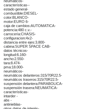
neumáticos-
características--
estado general-
combustible:DIESEL-
color:BLANCO-
motor:EURO 6-
caja de cambios:AUTOMATICA-
potencia:480 c.v.-
carrocería:CHASIS-
configuracion:4x2-
distancia entre ejes:3.800-
cabina:SUPER SPACE CAB-
datos técnicos-
longitud:6.160-
ancho:2.550-
tara:8.474-
pma:18.000-
neumáticos-
neumáticos delanteros:315/70R22.5-
neumáticos traseros:315/70R22.5-
suspensión delantera:PARABOLICA-
suspensión trasera:NEUMATICA-
características-
intarder -
abs -
antinieblas-
otros datos de interés-