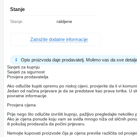
Stanje
Stanje:
rabljene
Zatražite dodatne informacije
Opis proizvoda daje prodavatelj. Molimo vas da sve detalje
Savjeti za kupnju
Savjeti za sigurnost
Provjera prodavatelja
Ako odlučite kupiti opremu po niskoj cijeni, provjerite da li vi komu
Jedan od načina prijevare je da se predstave kao prava tvrtka. U s
povratne informacije.
Provjera cijena
Prije nego što odlučite izvršiti kupnju, pažljivo pregledajte nekol
Ako je cijena ponude koju vam se sviđa mnogo niža od sličnih ponuda
ili pokušaj prodavača da počini prijevaru.
Nemojte kupovati proizvode čija je cijena previše različita od prosj