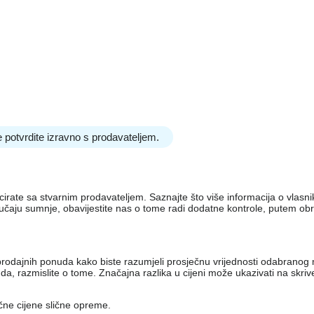
 potvrdite izravno s prodavateljem.
nicirate sa stvarnim prodavateljem. Saznajte što više informacija o vlas
lučaju sumnje, obavijestite nas o tome radi dodatne kontrole, putem ob
iko prodajnih ponuda kako biste razumjeli prosječnu vrijednosti odabran
, razmislite o tome. Značajna razlika u cijeni može ukazivati ​​na skri
ečne cijene slične opreme.