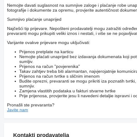
Nemojte davati suglasnost na sumnjive zaloge i plaćanje robe unapri
fotografije i dokumente za opremu, provjerite autentičnost dokumenat
Sumnjivo plaćanje unaprijed
Najčešći tip prijevare. Nepošteni prodavatelji mogu zatražiti određ
prevaranti mogu prikupiti veliki iznos i nestati, i više se ne pojavljivat
Varijante ovakve prijevare mogu uključivati:
Prijenos pretplate na karticu
Nemojte plaćati unaprijed bez izdavanja dokumenata koji pot
sumljiv.
Prijenos na račun "povjerenika"
Takav zahtjev treba biti alarmantan, najvjerojatnije komunici
Prijenos na račun tvrtke s sličnim imenom
Budite oprezni, prevaranti se mogu prikriti iza poznatih tvrtk
sumnjiv.
Zamjena vlastitih podataka u fakturi stvarne tvrtke
Prije prijenosa, provjerite jesu li navedeni detaljie ispravni i
Pronašli ste prevaranta?
Javite nam
Kontakti prodavatelja