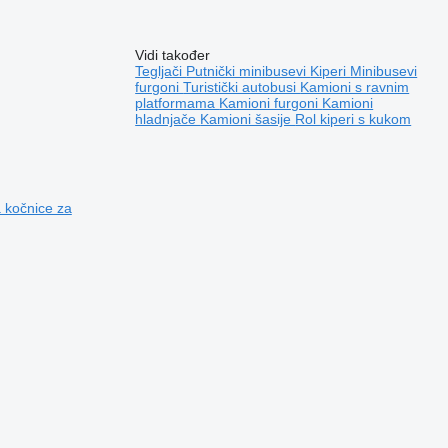
Vidi također
Tegljači
Putnički minibusevi
Kiperi
Minibusevi
furgoni
Turistički autobusi
Kamioni s ravnim
platformama
Kamioni furgoni
Kamioni
hladnjače
Kamioni šasije
Rol kiperi s kukom
 kočnice za