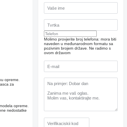
Molimo provjerite broj telefona: mora biti
naveden u međunarodnom formatu sa
pozivnim brojem države.
Ne radimo s
ovom državom
niku opreme.
rasca za
og modela opreme.
vene nedostatke