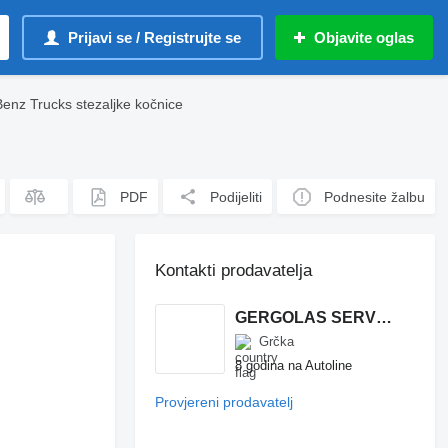
Prijavi se / Registrujte se
Objavite oglas
enz Trucks stezaljkе kočnice
PDF
Podijeliti
Podnesite žalbu
Kontakti prodavatelja
GERGOLAS SERVICE - G TRUCK PARTS
Grčka
8 godina na Autoline
Provjereni prodavatelj