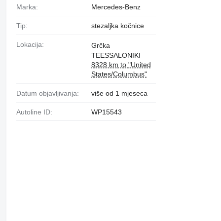
Marka:
Mercedes-Benz
Tip:
stezaljkа kočnice
Lokacija:
Grčka
TEESSALONIKI
8328 km to "United
States/Columbus"
Datum objavljivanja:
više od 1 mjeseca
Autoline ID:
WP15543