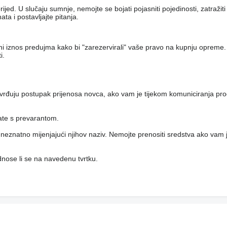
jed. U slučaju sumnje, nemojte se bojati pojasniti pojedinosti, zatražit
a i postavljajte pitanja.
eni iznos predujma kako bi "zarezervirali" vaše pravo na kupnju opreme.
i.
vrđuju postupak prijenosa novca, ako vam je tijekom komuniciranja pro
rate s prevarantom.
i, neznatno mijenjajući njihov naziv. Nemojte prenositi sredstva ako vam j
 odnose li se na navedenu tvrtku.