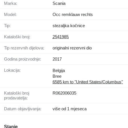
Marka:
Scania
Model:
Occ remklauw rechts
Tip:
stezaljkа kočnice
Kataloški broj:
2541985
Tip rezervnih dijelova:
originalni rezervni dio
Godina proizvodnje:
2017
Lokacija:
Belgija
Bree
6585 km to "United States/Columbus"
Kataloški broj
R062006035
prodavatelja:
Datum objavljivanja:
više od 1 mjeseca
Stanje