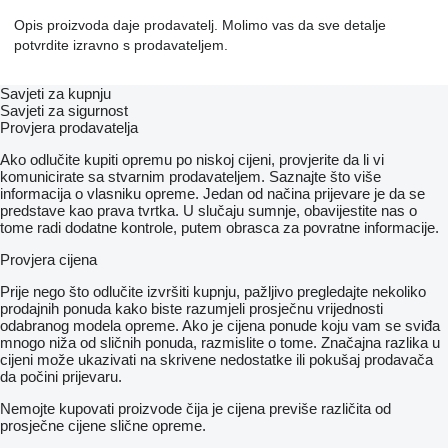
Opis proizvoda daje prodavatelj. Molimo vas da sve detalje
potvrdite izravno s prodavateljem.
Savjeti za kupnju
Savjeti za sigurnost
Provjera prodavatelja
Ako odlučite kupiti opremu po niskoj cijeni, provjerite da li vi
komunicirate sa stvarnim prodavateljem. Saznajte što više
informacija o vlasniku opreme. Jedan od načina prijevare je da se
predstave kao prava tvrtka. U slučaju sumnje, obavijestite nas o
tome radi dodatne kontrole, putem obrasca za povratne informacije.
Provjera cijena
Prije nego što odlučite izvršiti kupnju, pažljivo pregledajte nekoliko
prodajnih ponuda kako biste razumjeli prosječnu vrijednosti
odabranog modela opreme. Ako je cijena ponude koju vam se sviđa
mnogo niža od sličnih ponuda, razmislite o tome. Značajna razlika u
cijeni može ukazivati ​​na skrivene nedostatke ili pokušaj prodavača
da počini prijevaru.
Nemojte kupovati proizvode čija je cijena previše različita od
prosječne cijene slične opreme.