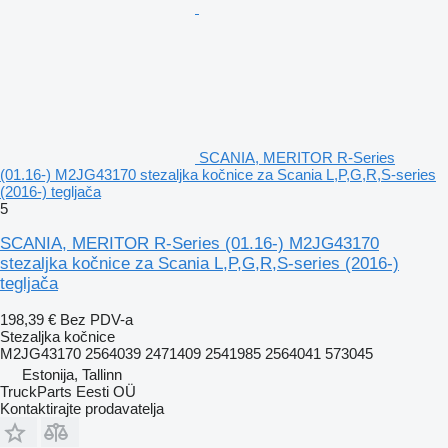
SCANIA, MERITOR R-Series
(01.16-) M2JG43170 stezaljkа kočnice za Scania L,P,G,R,S-series
(2016-) tegljača
5
SCANIA, MERITOR R-Series (01.16-) M2JG43170
stezaljka kočnice za Scania L,P,G,R,S-series (2016-)
tegljača
198,39 €
Bez PDV-a
Stezaljkа kočnice
M2JG43170 2564039 2471409 2541985 2564041 573045
Estonija, Tallinn
TruckParts Eesti OÜ
Kontaktirajte prodavatelja