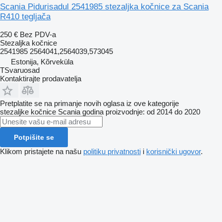
Scania Pidurisadul 2541985 stezaljka kočnice za Scania
R410 tegljača
250 €
Bez PDV-a
Stezaljkа kočnice
2541985 2564041,2564039,573045
Estonija, Kõrveküla
TSvaruosad
Kontaktirajte prodavatelja
Pretplatite se na primanje novih oglasa iz ove kategorije
stezaljkе kočnice
Scania
godina proizvodnje: od 2014 do 2020
Potpišite se
Klikom pristajete na našu
politiku privatnosti
i
korisnički ugovor
.