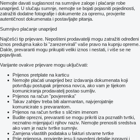
Nemojte davati suglasnost na sumnjive zaloge i plaćanje robe
unaprijed. U slučaju sumnje, nemojte se bojati pojasniti pojedinosti,
zatražiti dodatne fotografije i dokumente za opremu, provjerite
autentičnost dokumenata i postavljajte pitanja.
Sumnjivo plaćanje unaprijed
Najčešći tip prijevare. Nepošteni prodavatelji mogu zatražiti određeni
iznos predujma kako bi "zarezervirali" vaše pravo na kupnju opreme.
Dakle, prevaranti mogu prikupiti veliki iznos i nestati, i više se ne
pojavljivati.
Varijante ovakve prijevare mogu uključivati:
Prijenos pretplate na karticu
Nemojte plaćati unaprijed bez izdavanja dokumenata koji
potvrđuju postupak prijenosa novca, ako vam je tijekom
komuniciranja prodavatelj postao sumljiv.
Prijenos na račun "povjerenika"
Takav zahtjev treba biti alarmantan, najvjerojatnije
komunicirate s prevarantom.
Prijenos na račun tvrtke s sličnim imenom
Budite oprezni, prevaranti se mogu prikriti iza poznatih tvrtki,
neznatno mijenjajući njihov naziv. Nemojte prenositi sredstva
ako vam je naziv tvrtke sumnjiv.
Zamjena vlastitih podataka u fakturi stvarne tvrtke
Prije prijenosa, provjerite jesu li navedeni detaljie ispravni i