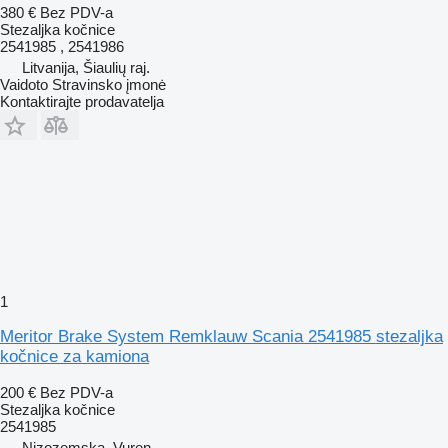
380 €
Bez PDV-a
Stezaljkа kočnice
2541985 , 2541986
Litvanija, Šiaulių raj.
Vaidoto Stravinsko įmonė
Kontaktirajte prodavatelja
1
Meritor Brake System Remklauw Scania 2541985 stezaljka
kočnice za kamiona
200 €
Bez PDV-a
Stezaljkа kočnice
2541985
Nizozemska, Vuren