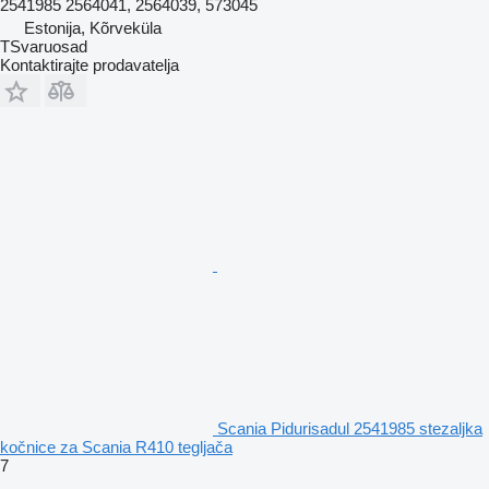
2541985 2564041, 2564039, 573045
Estonija, Kõrveküla
TSvaruosad
Kontaktirajte prodavatelja
Scania Pidurisadul 2541985 stezaljkа
kočnice za Scania R410 tegljača
7