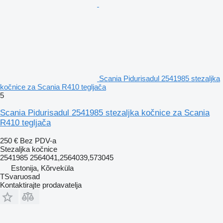
Scania Pidurisadul 2541985 stezaljkа
kočnice za Scania R410 tegljača
5
Scania Pidurisadul 2541985 stezaljka kočnice za Scania
R410 tegljača
250 €
Bez PDV-a
Stezaljkа kočnice
2541985 2564041,2564039,573045
Estonija, Kõrveküla
TSvaruosad
Kontaktirajte prodavatelja