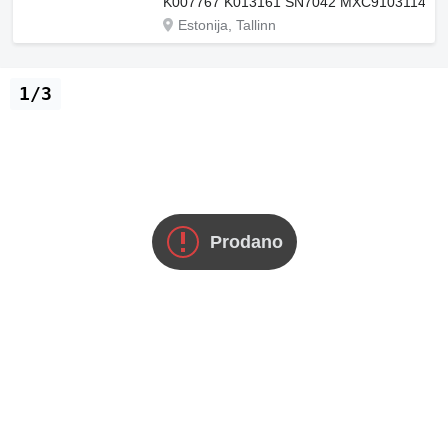
K007767 K013161 SN7042 MXC9103114 K0
Estonija, Tallinn
1/3
Prodano