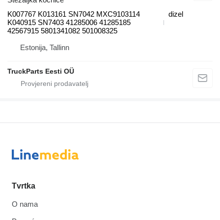
K007767 K013161 SN7042 MXC9103114
dizel
K040915 SN7403 41285006 41285185
42567915 5801341082 501008325
Estonija, Tallinn
TruckParts Eesti OÜ
Tvrtka
O nama