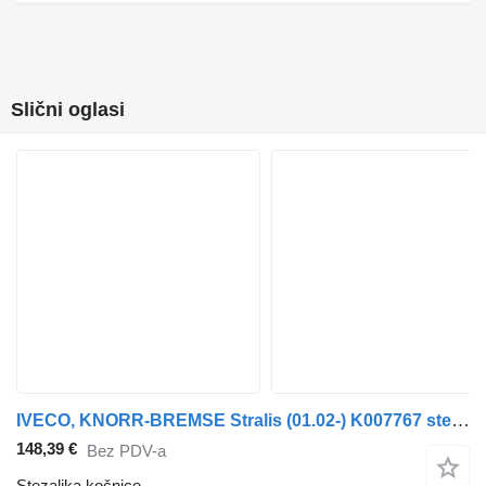
Slični oglasi
IVECO, KNORR-BREMSE Stralis (01.02-) K007767 stezaljka kočnice za IVECO Stralis (01.02-) tegljača
148,39 €
Bez PDV-a
Stezaljkа kočnice