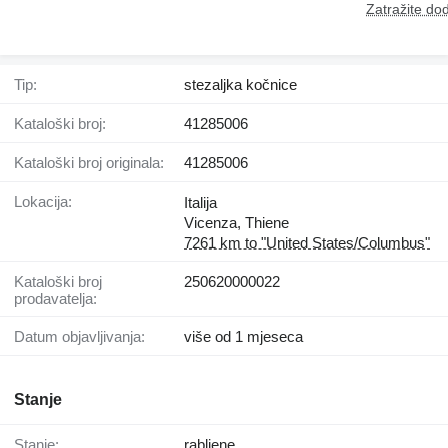
Zatražite dod
Tip:
stezaljkа kočnice
Kataloški broj:
41285006
Kataloški broj originala:
41285006
Lokacija:
Italija
Vicenza, Thiene
7261 km to "United States/Columbus"
Kataloški broj
250620000022
prodavatelja:
Datum objavljivanja:
više od 1 mjeseca
Stanje
Stanje:
rabljene