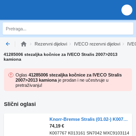
Rezervni dijelovi
IVECO rezervni dijelovi
IVEC
41285006 stezaljka kočnice za IVECO Stralis 2007>2013
kamiona
Oglas
41285006 stezaljka kočnice za IVECO Stralis
2007>2013 kamiona
je prodan i ne učestvuje u
pretraživanju!
Slični oglasi
Knorr-Bremse Stralis (01.02-) K007767 stezaljka kočnice za IVECO Stralis, Trakker (2002-) tegljača
74,19 €
K007767 K013161 SN7042 MXC9103114 K0