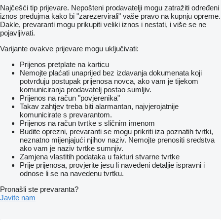
Najčešći tip prijevare. Nepošteni prodavatelji mogu zatražiti određeni
iznos predujma kako bi "zarezervirali" vaše pravo na kupnju opreme.
Dakle, prevaranti mogu prikupiti veliki iznos i nestati, i više se ne
pojavljivati.
Varijante ovakve prijevare mogu uključivati:
Prijenos pretplate na karticu
Nemojte plaćati unaprijed bez izdavanja dokumenata koji
potvrđuju postupak prijenosa novca, ako vam je tijekom
komuniciranja prodavatelj postao sumljiv.
Prijenos na račun "povjerenika"
Takav zahtjev treba biti alarmantan, najvjerojatnije
komunicirate s prevarantom.
Prijenos na račun tvrtke s sličnim imenom
Budite oprezni, prevaranti se mogu prikriti iza poznatih tvrtki,
neznatno mijenjajući njihov naziv. Nemojte prenositi sredstva
ako vam je naziv tvrtke sumnjiv.
Zamjena vlastitih podataka u fakturi stvarne tvrtke
Prije prijenosa, provjerite jesu li navedeni detaljie ispravni i
odnose li se na navedenu tvrtku.
Pronašli ste prevaranta?
Javite nam