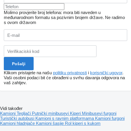
Molimo provjerite broj telefona: mora biti naveden u
međunarodnom formatu sa pozivnim brojem države.
Ne radimo
s ovom državom
Klikom pristajete na našu
politiku privatnosti
i
korisnički ugovor
.
Vaši osobni podaci bit će obrađeni u svrhu davanja odgovora na
vaš zahtjev.
Vidi također
Kamioni
Tegljači
Putnički minibusevi
Kiperi
Minibusevi furgoni
Turistički autobusi
Kamioni s ravnim platformama
Kamioni furgoni
Kamioni hladnjače
Kamioni šasije
Rol kiperi s kukom