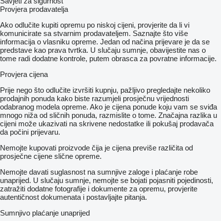
Savjeti za sigurnost
Provjera prodavatelja
Ako odlučite kupiti opremu po niskoj cijeni, provjerite da li vi
komunicirate sa stvarnim prodavateljem. Saznajte što više
informacija o vlasniku opreme. Jedan od načina prijevare je da se
predstave kao prava tvrtka. U slučaju sumnje, obavijestite nas o
tome radi dodatne kontrole, putem obrasca za povratne informacije.
Provjera cijena
Prije nego što odlučite izvršiti kupnju, pažljivo pregledajte nekoliko
prodajnih ponuda kako biste razumjeli prosječnu vrijednosti
odabranog modela opreme. Ako je cijena ponude koju vam se sviđa
mnogo niža od sličnih ponuda, razmislite o tome. Značajna razlika u
cijeni može ukazivati ​​na skrivene nedostatke ili pokušaj prodavača
da počini prijevaru.
Nemojte kupovati proizvode čija je cijena previše različita od
prosječne cijene slične opreme.
Nemojte davati suglasnost na sumnjive zaloge i plaćanje robe
unaprijed. U slučaju sumnje, nemojte se bojati pojasniti pojedinosti,
zatražiti dodatne fotografije i dokumente za opremu, provjerite
autentičnost dokumenata i postavljajte pitanja.
Sumnjivo plaćanje unaprijed